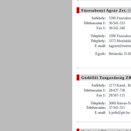
Füzesabonyi Agrár Zrt.
(H
Székhely:
3390 Füzesabony
Telefonszám 1:
36/341-533
Fax 1:
36/341-340
Telephely:
3390 Füzesabon
Telephely:
3375 Mezőtárkán
E-mail:
fagrarrt@entern
Egyéb:
Bértárolás 35.
Gödöllői Tangazdaság ZR
Székhely:
2173 Kartal , B
Telefonszám 1:
28/437-738
Fax 1:
28/567-115
Telephely:
3000 Hatvan-N
Telefonszám:
37/341-511
E-mail:
b.judit@gtrt.hu