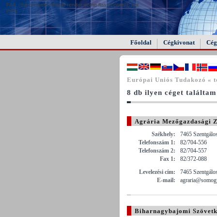
FAIL (the browser should render some flash content, not
this).
Főoldal
Cégkivonat
Cég
Európai Uniós Tudakozó « t
8 db ilyen céget találtam
Agrária Mezőgazdasági Z
Székhely:
7465 Szentgálos
Telefonszám 1:
82/704-556
Telefonszám 2:
82/704-557
Fax 1:
82/372-088
Levelezési cím:
7465 Szentgálos
E-mail:
agraria@somog
Biharnagybajomi Szövetk