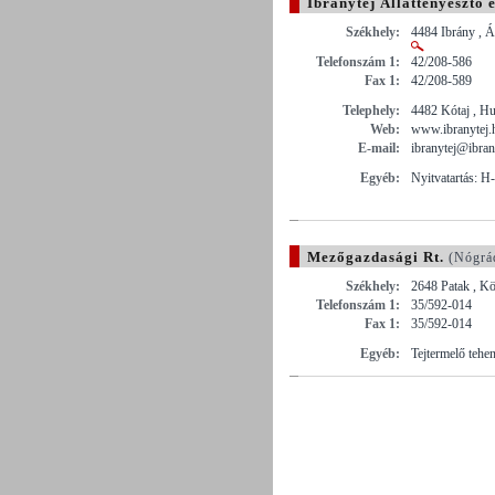
Ibránytej Állattenyésztő 
Székhely:
4484 Ibrány , Ál
Telefonszám 1:
42/208-586
Fax 1:
42/208-589
Telephely:
4482 Kótaj , Hu
Web:
www.ibranytej.
E-mail:
ibranytej@ibran
Egyéb:
Nyitvatartás: H
Mezőgazdasági Rt.
(Nógrá
Székhely:
2648 Patak , K
Telefonszám 1:
35/592-014
Fax 1:
35/592-014
Egyéb:
Tejtermelő tehen