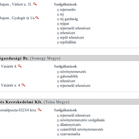
bajom , Várkert u. 31.
Szolgáltatások
tejtermelés
tej
bajom , Gyalogér út 1/a
tej gazdaság
tejipar
tejtermelő tehenészet
tehenészet
tejelő tehenészet
tejelőállítás
gazdasági Rt.
(Somogy Megye)
 Vásártér 4.
Szolgáltatások
növénytermesztés
gabonafélék
tehenészet
Vásártér u. 4.
tejtermelő tehenészet
s Kereskedelmi Kft.
(Tolna Megye)
Fornádpuszta 0323/4 hrsz.
Szolgáltatások
tejtermelő tehenészet
növénytermesztési szolgáltatás
állattenyésztés
szántóföldi növénytermesztés
szarvasmarha