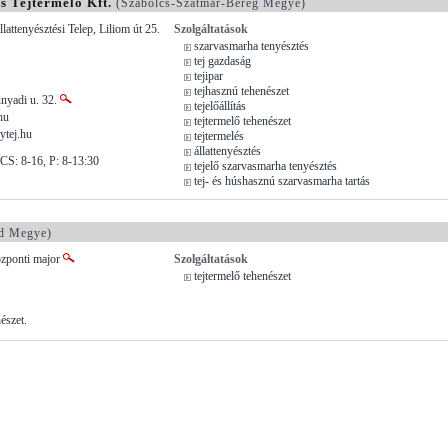
és Tejtermelő Kft.
(Szabolcs-Szatmár-Bereg Megye)
lattenyésztési Telep, Liliom út 25.
Szolgáltatások
szarvasmarha tenyésztés
tej gazdaság
tejipar
tejhasznú tehenészet
nyadi u. 32.
tejelőállítás
hu
tejtermelő tehenészet
ytej.hu
tejtermelés
állattenyésztés
-CS: 8-16, P: 8-13:30
tejelő szarvasmarha tenyésztés
tej- és húshasznú szarvasmarha tartás
d Megye)
özponti major
Szolgáltatások
tejtermelő tehenészet
észet.