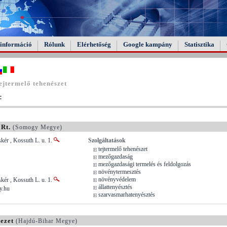
információ
Rólunk
Elérhetőség
Google kampány
Statisztika
ejtermelő tehenészet
:
Rt.
(Somogy Megye)
kér , Kossuth L. u. 1.
Szolgáltatások
tejtermelő tehenészet
mezőgazdaság
mezőgazdasági termelés és feldolgozás
növénytermesztés
növényvédelem
kér , Kossuth L. u. 1.
állattenyésztés
y.hu
szarvasmarhatenyésztés
ezet
(Hajdú-Bihar Megye)