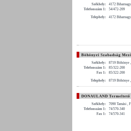
Székhely:
4172 Biharnagy
Telefonszám 1:
54/472-209
Telephely:
4172 Biharnagy
Böhönyei Szabadság Mező
Székhely:
8719 Böhönye ,
Telefonszám 1:
85/322-200
Fax 1:
85/322-200
Telephely:
8719 Böhönye , 
DONAULAND Termeltető é
Székhely:
7090 Tamási , 
Telefonszám 1:
74/570-340
Fax 1:
74/570-341