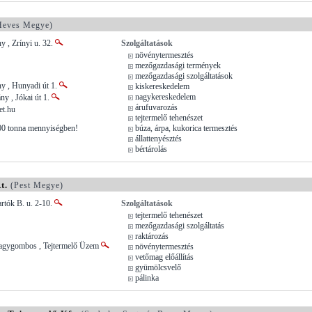
eves Megye)
 , Zrínyi u. 32.
Szolgáltatások
növénytermesztés
mezőgazdasági termények
mezőgazdasági szolgáltatások
y , Hunyadi út 1.
kiskereskedelem
nagykereskedelem
y , Jókai út 1.
árufuvarozás
et.hu
tejtermelő tehenészet
000 tonna mennyiségben!
búza, árpa, kukorica termesztés
állattenyésztés
bértárolás
t.
(Pest Megye)
artók B. u. 2-10.
Szolgáltatások
tejtermelő tehenészet
mezőgazdasági szolgáltatás
raktározás
agygombos , Tejtermelő Üzem
növénytermesztés
vetőmag előállítás
gyümölcsvelő
pálinka