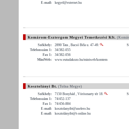
E-mail:
kegyel@externet.hu
Komárom-Esztergom Megyei Temetkezési Kft.
(Komár
Székhely:
2890 Tata , Bacsó Béla u. 47-49.
S
Telefonszám 1:
34/382-055
Fax 1:
34/382-056
MiniWeb:
www.eutudakozo.hu/miniweb/komtem
Kosztolányi Bt.
(Tolna Megye)
Székhely:
7150 Bonyhád , Vörösmarty tér 18.
S
Telefonszám 1:
74/452-137
Fax 1:
74/456-884
E-mail:
kosztolanyibt@axelero.hu
E-mail:
kosztolányibt@t-online.hu