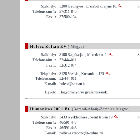
Székhely:
3200 Gyöngyös , Erzsébet királyné 18.
S
Telefonszám 1:
37/311-845
Fax 1:
37/500-134
Holecz Zoltán EV
( Megye)
Székhely:
3100 Salgótarján , Meredek u. 1.
S
Telefonszám 1:
32/444-011
Fax 1:
32/312-074
Telephely:
3128 Vizslás , Kossuth u. 125.
Telefonszám:
32/444-011
E-mail:
holecz@starjan.hu
Egyéb:
Hagyományőrző gyászhuszárok.
Humanitas 2001 Bt.
(Borsod-Abaúj-Zemplén Megye)
Székhely:
3433 Nyékládháza , Szent István 19.
S
Telefonszám 1:
46/591-447
Fax 1:
46/591-448
E-mail:
palfieva.szabone@t-online.hu