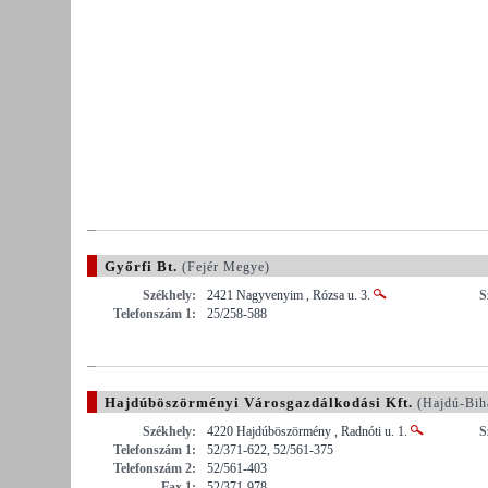
Győrfi Bt.
(Fejér Megye)
Székhely:
2421 Nagyvenyim , Rózsa u. 3.
S
Telefonszám 1:
25/258-588
Hajdúböszörményi Városgazdálkodási Kft.
(Hajdú-Bih
Székhely:
4220 Hajdúböszörmény , Radnóti u. 1.
S
Telefonszám 1:
52/371-622, 52/561-375
Telefonszám 2:
52/561-403
Fax 1:
52/371-978