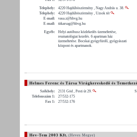
Telephely:
4220 Hajdúböszörmény , Nagy András u. 38.
Telephely:
4220 Hajdúböszörmény , Uzsok tér
E-mail:
vasa.z@hbvg.hu
E-mail:
titkarsag@hbvg.hu
Egyéb:
Helyi autóbusz közlekedés üzemeltetése,
reumatológiai kezelés. 6 apartman ház
üzemeltetése. Bocskai gyógyfürdő, gyógyászati
központ és apartmanok.
Helmes Ferenc és Társa Virágkereskedő és Temetkezés
Székhely:
2131 Göd , Pesti út 29.
S
Telefonszám 1:
27/532-175
Fax 1:
27/532-176
Hev-Tem 2003 Kft.
(Heves Megye)