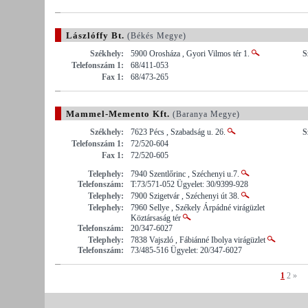
Lászlóffy Bt.
(Békés Megye)
Székhely:
5900 Orosháza , Gyori Vilmos tér 1.
S
Telefonszám 1:
68/411-053
Fax 1:
68/473-265
Mammel-Memento Kft.
(Baranya Megye)
Székhely:
7623 Pécs , Szabadság u. 26.
S
Telefonszám 1:
72/520-604
Fax 1:
72/520-605
Telephely:
7940 Szentlőrinc , Széchenyi u.7.
Telefonszám:
T:73/571-052 Ügyelet: 30/9399-928
Telephely:
7900 Szigetvár , Széchenyi út 38.
Telephely:
7960 Sellye , Székely Árpádné virágüzlet
Köztársaság tér
Telefonszám:
20/347-6027
Telephely:
7838 Vajszló , Fábiánné Ibolya virágüzlet
Telefonszám:
73/485-516 Ügyelet: 20/347-6027
1
2
»