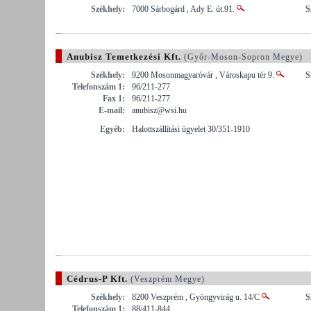
Székhely:
7000 Sárbogárd , Ady E. út.91.
S
Anubisz Temetkezési Kft.
(Győr-Moson-Sopron Megye)
Székhely:
9200 Mosonmagyaróvár , Városkapu tér 9.
S
Telefonszám 1:
96/211-277
Fax 1:
96/211-277
E-mail:
anubisz@wsi.hu
Egyéb:
Halottszállítási ügyelet 30/351-1910
Cédrus-P Kft.
(Veszprém Megye)
Székhely:
8200 Veszprém , Gyöngyvirág u. 14/C
S
Telefonszám 1:
88/411-844