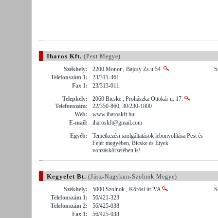
Iharos Kft.
(Pest Megye)
Székhely:
2200 Monor , Bajcsy Zs.u.54.
S
Telefonszám 1:
23/311-461
Fax 1:
23/313-011
Telephely:
2060 Bicske , Prohászka Ottokár u. 17.
Telefonszám:
22/350-860, 30/230-1800
Web:
www.iharoskft.hu
E-mail:
iharoskft@gmail.com
Egyéb:
Temetkezési szolgáltatások lebonyolítása Pest és
Fejér megyében, Bicske és Etyek
vonzáskörzetében is!
Kegyelet Bt.
(Jász-Nagykun-Szolnok Megye)
Székhely:
5000 Szolnok , Kőrösi út 2/A
S
Telefonszám 1:
56/421-323
Telefonszám 2:
56/425-038
Fax 1:
56/425-038