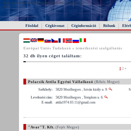
FAIL (the browser should render some flash content, not
this).
Főoldal
Cégkivonat
Céginformáció
Rólunk
Elér
Európai Uniós Tudakozó « temetkezési szolgáltatás
32 db ilyen céget találtam:
1
2
»
Polacsik Attila Egyéni Vállalkozó
(Békés Megye)
Székhely:
5820 Mezőhegyes , István király u. 9.
S
Levelezési cím:
5820 Mezőhegyes , Templom u. 6.
E-mail:
attila1974.03.11@gmail.com
"Avar"T. Kft.
(Fejér Megye)