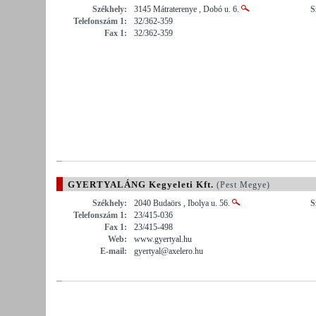
Székhely:
3145 Mátraterenye , Dobó u. 6.
S
Telefonszám 1:
32/362-359
Fax 1:
32/362-359
GYERTYALÁNG Kegyeleti Kft.
(Pest Megye)
Székhely:
2040 Budaörs , Ibolya u. 56.
S
Telefonszám 1:
23/415-036
Fax 1:
23/415-498
Web:
www.gyertyal.hu
E-mail:
gyertyal@axelero.hu