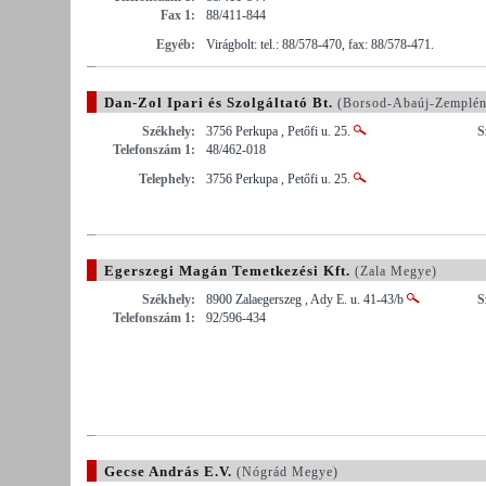
Fax 1:
88/411-844
Egyéb:
Virágbolt: tel.: 88/578-470, fax: 88/578-471.
Dan-Zol Ipari és Szolgáltató Bt.
(Borsod-Abaúj-Zemplé
Székhely:
3756 Perkupa , Petőfi u. 25.
S
Telefonszám 1:
48/462-018
Telephely:
3756 Perkupa , Petőfi u. 25.
Egerszegi Magán Temetkezési Kft.
(Zala Megye)
Székhely:
8900 Zalaegerszeg , Ady E. u. 41-43/b
S
Telefonszám 1:
92/596-434
Gecse András E.V.
(Nógrád Megye)