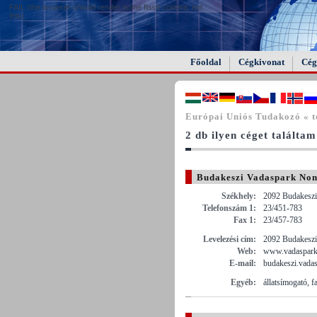
FAIL (the browser should render some flash content, not
this).
Főoldal
Cégkivonat
Cég
Európai Uniós Tudakozó « t
2 db ilyen céget találtam
Budakeszi Vadaspark Nonp
Székhely:
2092 Budakeszi
Telefonszám 1:
23/451-783
Fax 1:
23/457-783
Levelezési cím:
2092 Budakeszi
Web:
www.vadaspark
E-mail:
budakeszi.vada
Egyéb:
állatsímogató, 