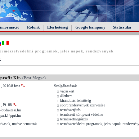
információ
Rólunk
Elérhetőség
Google kampány
Statisztika
ermészetvédelmi programok, jeles napok, rendezvények
:
rofit Kft.
(Pest Megye)
 , 0210/8 hrsz
Szolgáltatások
vadaskert
állatkert
kirándulási lehetőség
 , Pf. 88
sport rendezvények szervezése
természetjárás
-budakeszi.hu
természeti környezet védelme
spark@pprt.hu
természetmegőrzés
farkasok, medve bemutatás
természetvédelmi programok, jeles napok, rendezvén