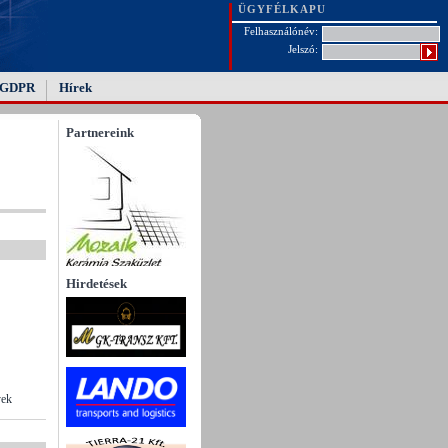
ÜGYFÉLKAPU
Felhasználónév:
Jelszó:
GDPR
Hírek
Partnereink
Hirdetések
yek