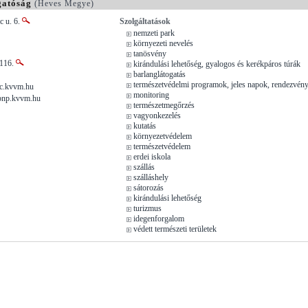
gatóság
(Heves Megye)
c u. 6.
Szolgáltatások
nemzeti park
környezeti nevelés
tanösvény
 116.
kirándulási lehetőség, gyalogos és kerékpáros túrák
barlanglátogatás
természetvédelmi programok, jeles napok, rendezvén
noc.kvvm.hu
monitoring
bnp.kvvm.hu
természetmegőrzés
vagyonkezelés
kutatás
környezetvédelem
természetvédelem
erdei iskola
szállás
szálláshely
sátorozás
kirándulási lehetőség
turizmus
idegenforgalom
védett természeti területek