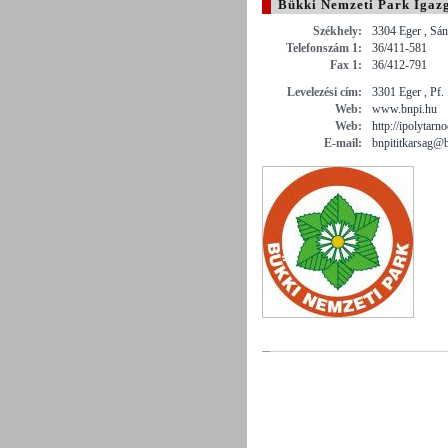
Bükki Nemzeti Park Igaz
Székhely:
3304 Eger , Sán
Telefonszám 1:
36/411-581
Fax 1:
36/412-791
Levelezési cím:
3301 Eger , Pf.
Web:
www.bnpi.hu
Web:
http://ipolytar
E-mail:
bnpititkarsag@