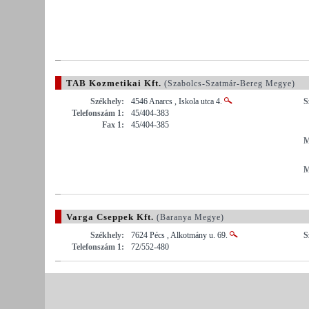
TAB Kozmetikai Kft.
(Szabolcs-Szatmár-Bereg Megye)
Székhely:
4546 Anarcs , Iskola utca 4.
S
Telefonszám 1:
45/404-383
Fax 1:
45/404-385
M
M
Varga Cseppek Kft.
(Baranya Megye)
Székhely:
7624 Pécs , Alkotmány u. 69.
S
Telefonszám 1:
72/552-480