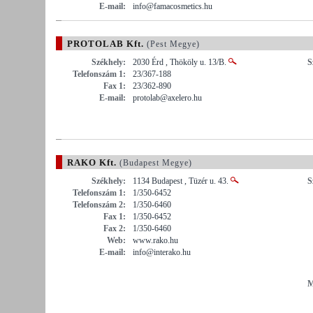
E-mail:
info@famacosmetics.hu
PROTOLAB Kft.
(Pest Megye)
Székhely:
2030 Érd , Thököly u. 13/B.
S
Telefonszám 1:
23/367-188
Fax 1:
23/362-890
E-mail:
protolab@axelero.hu
RAKO Kft.
(Budapest Megye)
Székhely:
1134 Budapest , Tüzér u. 43.
S
Telefonszám 1:
1/350-6452
Telefonszám 2:
1/350-6460
Fax 1:
1/350-6452
Fax 2:
1/350-6460
Web:
www.rako.hu
E-mail:
info@interako.hu
M