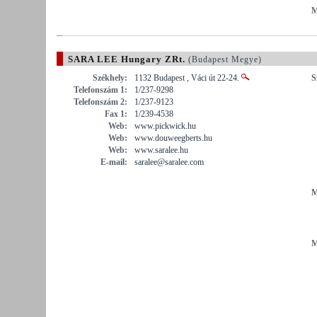
M
SARA LEE Hungary ZRt.
(Budapest Megye)
Székhely:
1132 Budapest , Váci út 22-24.
S
Telefonszám 1:
1/237-9298
Telefonszám 2:
1/237-9123
Fax 1:
1/239-4538
Web:
www.pickwick.hu
Web:
www.douweegberts.hu
Web:
www.saralee.hu
E-mail:
saralee@saralee.com
M
M