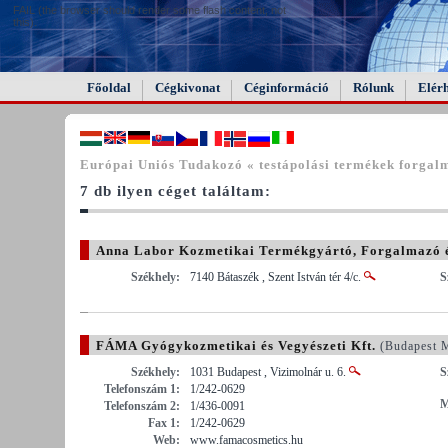
FAIL (the browser should render some flash content, not
this).
Főoldal
Cégkivonat
Céginformáció
Rólunk
Elér
Európai Uniós Tudakozó « testápolási termékek forgal
7 db ilyen céget találtam:
Anna Labor Kozmetikai Termékgyártó, Forgalmazó é
Megye)
Székhely:
7140 Bátaszék , Szent István tér 4/c.
S
FÁMA Gyógykozmetikai és Vegyészeti Kft.
(Budapest 
Székhely:
1031 Budapest , Vizimolnár u. 6.
S
Telefonszám 1:
1/242-0629
M
Telefonszám 2:
1/436-0091
Fax 1:
1/242-0629
Web:
www.famacosmetics.hu