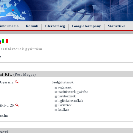
információ
Rólunk
Elérhetőség
Google kampány
Statisztika
sztítószerek gyártása
:
i Kft.
(Pest Megye)
 Gyár u. 2.
Szolgáltatások
vegyiáruk
tisztítószerek gyártása
tisztítószerek
higiéniai termékek
illatszerek
törő u. 26.
festékek
ex.hu
gye)