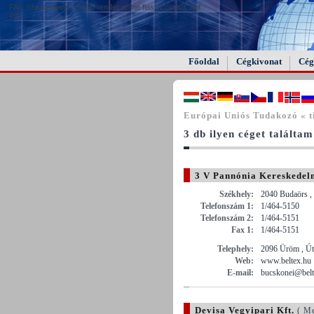
FAIL (the browser should render some flash content, not
this).
Főoldal
Cégkivonat
Cég
Európai Uniós Tudakozó « ti
3 db ilyen céget találtam
3 V Pannónia Kereskedelm
Székhely:
2040 Budaörs ,
Telefonszám 1:
1/464-5150
Telefonszám 2:
1/464-5151
Fax 1:
1/464-5151
Telephely:
2096 Üröm , Út
Web:
www.beltex.hu
E-mail:
bucskonei@belt
Devisa Vegyipari Kft.
( Me