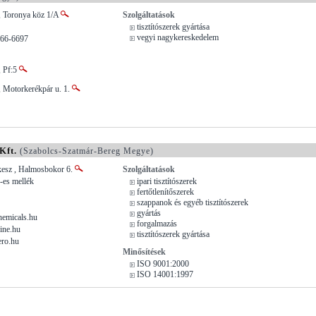
, Toronya köz 1/A
Szolgáltatások
tisztítószerek gyártása
vegyi nagykereskedelem
766-6697
, Pf:5
, Motorkerékpár u. 1.
ft.
(Szabolcs-Szatmár-Bereg Megye)
esz , Halmosbokor 6.
Szolgáltatások
-es mellék
ipari tisztítószerek
fertőtlenítőszerek
szappanok és egyéb tisztítószerek
gyártás
emicals.hu
forgalmazás
ine.hu
tisztítószerek gyártása
ro.hu
Minősítések
ISO 9001:2000
ISO 14001:1997