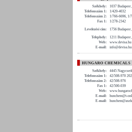
Székhely:
1037 Budapest 
Telefonszám 1:
1/420-4032
Telefonszám 2:
1/766-6696, 1/
Fax 1:
1/278-2342
Levelezési cím:
1756 Budapest 
Telephely:
1211 Budapest 
Web:
www.devisa.hu
E-mail:
info@devisa.hu
HUNGARO CHEMICALS K
Székhely:
4445 Nagycserk
Telefonszám 1:
42/508-970 202
Telefonszám 2:
42/508-976
Fax 1:
42/500-039
Web:
www.hungaroch
E-mail:
hunchem@t-onl
E-mail:
hunchem@axele