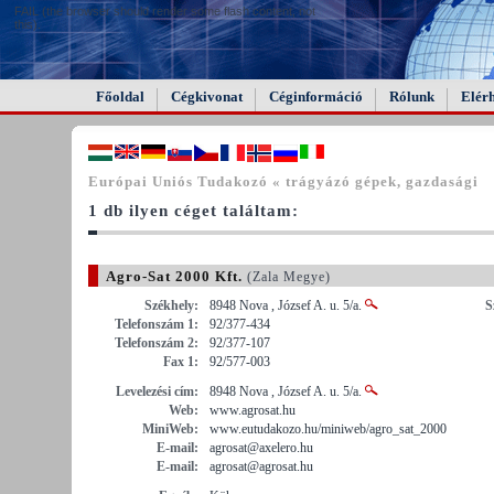
FAIL (the browser should render some flash content, not
this).
Főoldal
Cégkivonat
Céginformáció
Rólunk
Elér
Európai Uniós Tudakozó « trágyázó gépek, gazdasági
1 db ilyen céget találtam:
Agro-Sat 2000 Kft.
(Zala Megye)
Székhely:
8948 Nova , József A. u. 5/a.
S
Telefonszám 1:
92/377-434
Telefonszám 2:
92/377-107
Fax 1:
92/577-003
Levelezési cím:
8948 Nova , József A. u. 5/a.
Web:
www.agrosat.hu
MiniWeb:
www.eutudakozo.hu/miniweb/agro_sat_2000
E-mail:
agrosat@axelero.hu
E-mail:
agrosat@agrosat.hu