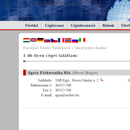
FAIL (the browser should render some flash content, not
this).
Főoldal
Cégkivonat
Céginformáció
Rólunk
Elér
Európai Uniós Tudakozó « tűzjelzőtechnika
1 db ilyen céget találtam:
Agria Elektronika Kft.
(Heves Megye)
Székhely:
3300 Eger , Hevesi Sándor u. 2.
S
Telefonszám 1:
36/517-768
Fax 1:
36/517-768
E-mail:
agria@axelero.hu