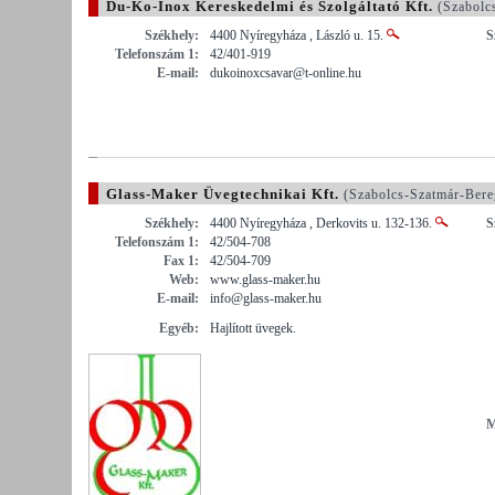
Du-Ko-Inox Kereskedelmi és Szolgáltató Kft.
(Szabolc
Székhely:
4400 Nyíregyháza , László u. 15.
S
Telefonszám 1:
42/401-919
E-mail:
dukoinoxcsavar@t-online.hu
Glass-Maker Üvegtechnikai Kft.
(Szabolcs-Szatmár-Ber
Székhely:
4400 Nyíregyháza , Derkovits u. 132-136.
S
Telefonszám 1:
42/504-708
Fax 1:
42/504-709
Web:
www.glass-maker.hu
E-mail:
info@glass-maker.hu
Egyéb:
Hajlított üvegek.
M