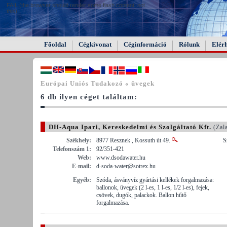
FAIL (the browser should render some flash content, not
this).
Főoldal
Cégkivonat
Céginformáció
Rólunk
Elér
Európai Uniós Tudakozó « üvegek
6 db ilyen céget találtam:
DH-Aqua Ipari, Kereskedelmi és Szolgáltató Kft.
(Zal
Székhely:
8977 Resznek , Kossuth út 49.
S
Telefonszám 1:
92/351-421
Web:
www.dsodawater.hu
E-mail:
d-soda-water@sotrex.hu
Egyéb:
Szóda, ásványvíz gyártási kellékek forgalmazása:
ballonok, üvegek (2 l-es, 1 l-es, 1/2 l-es), fejek,
csövek, dugók, palackok. Ballon hűtő
forgalmazása.