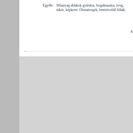
Egyéb:
Műanyag ablakok gyártása, forgalmazása, üveg,
tükör, képkeret. Ólomüvegek, betörésvédő fóliák.
M