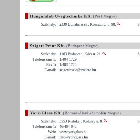
Hungamlab Üvegtechnika Kft.
(Pest Megye)
Székhely:
2330 Dunaharaszti , Kossuth L. u. 98.
S
Szigeti Print Kft.
(Budapest Megye)
Székhely:
1163 Budapest , Kócs u. 21.
S
Telefonszám 1:
1/404-1729
Fax 1:
1/403-1722
E-mail:
szigetilaszlo@axelero.hu
York-Glass Kft.
(Borsod-Abaúj-Zemplén Megye)
Székhely:
3553 Kistokaj , Kölcsey u. 8.
S
Telefonszám 1:
46/404-042
Web:
www.yorkglass.hu
E-mail:
info@yorkglass.hu