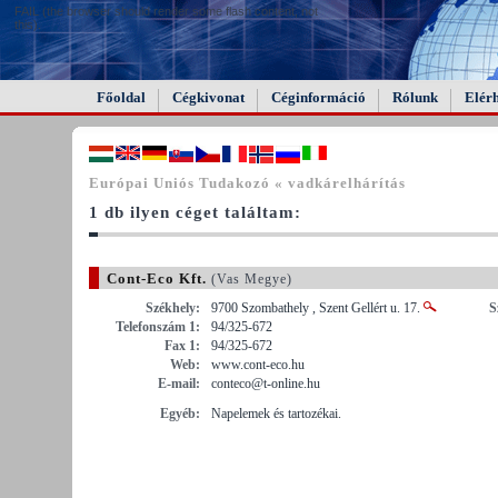
FAIL (the browser should render some flash content, not
this).
Főoldal
Cégkivonat
Céginformáció
Rólunk
Elér
Európai Uniós Tudakozó « vadkárelhárítás
1 db ilyen céget találtam:
Cont-Eco Kft.
(Vas Megye)
Székhely:
9700 Szombathely , Szent Gellért u. 17.
S
Telefonszám 1:
94/325-672
Fax 1:
94/325-672
Web:
www.cont-eco.hu
E-mail:
conteco@t-online.hu
Egyéb:
Napelemek és tartozékai.