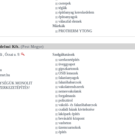
cserepek
téglák
építőanyag kereskedelem
építoanyagok
válaszfal elemek
Márkák
PROTHERM YTONG
delmi Kft.
(Pest Megye)
 , Ócsai u. 9.
Szolgáltatások
szerkezetépítés
üveggyapot
gipszkartonok
hu
OSB lemezek
rnet.hu
falazóanyagok
falazóhabarcsok
NYSÉGÜK MONOLIT
vakolatrendszerek
ZERKEZETÉPÍTÉS!
nemesvakolatok
forgalmazás
polisztirol
vakoló- és falazóhabarcsok
családi házak kivitelezése
lakópark építés
bevásárló központ
vasbeton
üzemcsarnokok
építés