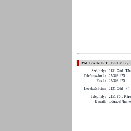
Md Trade Kft.
(Pest Megye
Székhely:
2131 Göd , Tánc
Telefonszám 1:
27/363-475
Fax 1:
27/363-475
Levelezési cím:
2131 Göd , Pf.:
Telephely:
2151 Fót , Káro
E-mail:
mdtrade@invite