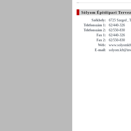
Sólyom Építőipari Tervez
Székhely:
6725 Szeged , 
Telefonszám 1:
62/440-326
Telefonszám 2:
62/550-830
Fax 1:
62/440-326
Fax 2:
62/550-830
Web:
www.solyomkft
E-mail:
solyom.kft@invi