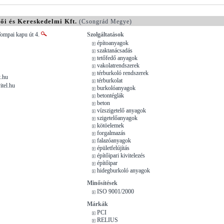
ői és Kereskedelmi Kft.
(Csongrád Megye)
Tompai kapu út 4.
Szolgáltatások
építoanyagok
szaktanácsadás
tetőfedő anyagok
vakolatrendszerek
térburkoló rendszerek
.hu
térburkolat
tel.hu
burkolóanyagok
betontéglák
beton
vízszigetelő anyagok
szigetelőanyagok
kötöelemek
forgalmazás
falazóanyagok
épületfelújítás
építőipari kivitelezés
építőipar
hidegburkoló anyagok
Minősítések
ISO 9001/2000
Márkák
PCI
RELIUS