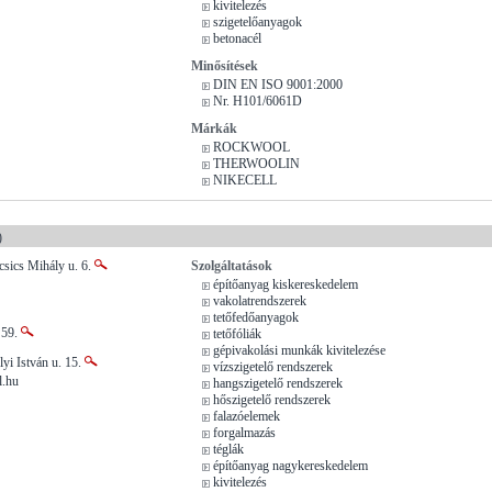
kivitelezés
szigetelőanyagok
betonacél
Minősítések
DIN EN ISO 9001:2000
Nr. H101/6061D
Márkák
ROCKWOOL
THERWOOLIN
NIKECELL
)
sics Mihály u. 6.
Szolgáltatások
építőanyag kiskereskedelem
vakolatrendszerek
tetőfedőanyagok
 59.
tetőfóliák
gépivakolási munkák kivitelezése
lyi István u. 15.
vízszigetelő rendszerek
l.hu
hangszigetelő rendszerek
hőszigetelő rendszerek
falazóelemek
forgalmazás
téglák
építőanyag nagykereskedelem
kivitelezés