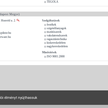
TEGOLA
dapest Megye)
, Honvéd u. 2.
Szolgáltatások
festékek
szigetelőanyagok
tisztítószerek
piktor.hu
vakolatrendszerek
erware.hu
ragasztástechnika
kiskereskedelem
nagykereskedelem
Minősítések
ISO 9001:2000
lói élményt nyújthassuk