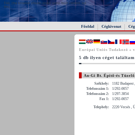
FAIL (the browser should render some flash content, not
this).
Főoldal
Cégkivonat
Cég
Európai Uniós Tudakozó « 
5 db ilyen céget találtam
An-Gi Bt. Építő-és Tüzel
Székhely:
1182 Budapest ,
Telefonszám 1:
1/292-0057
Telefonszám 2:
1/297-3854
Fax 1:
1/292-0057
Telephely:
2220 Vecsés , Ü