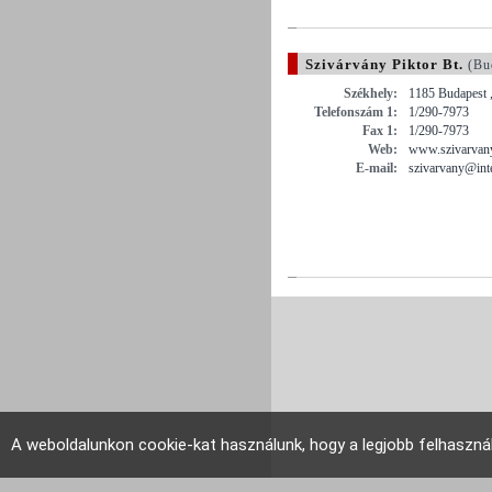
Szivárvány Piktor Bt.
(Bu
Székhely:
1185 Budapest 
Telefonszám 1:
1/290-7973
Fax 1:
1/290-7973
Web:
www.szivarvany
E-mail:
szivarvany@int
A weboldalunkon cookie-kat használunk, hogy a legjobb felhaszná