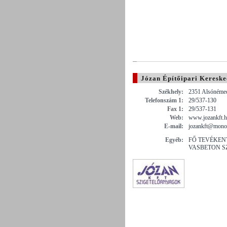
Józan Építőipari Kereske
Székhely:
2351 Alsónémedi
Telefonszám 1:
29/537-130
Fax 1:
29/537-131
Web:
www.jozankft.
E-mail:
jozankft@mono
Egyéb:
FŐ TEVÉKE
VASBETON S