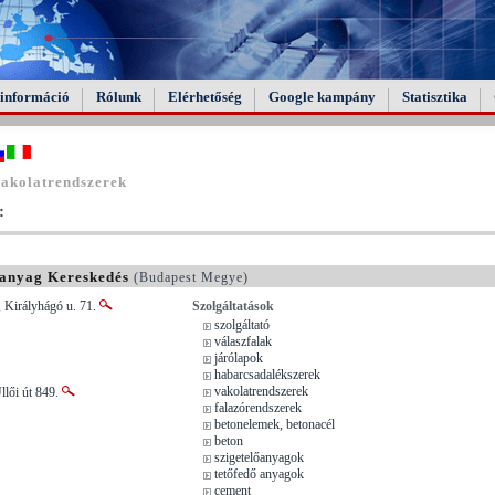
információ
Rólunk
Elérhetőség
Google kampány
Statisztika
vakolatrendszerek
:
őanyag Kereskedés
(Budapest Megye)
 Királyhágó u. 71.
Szolgáltatások
szolgáltató
válaszfalak
járólapok
habarcsadalékszerek
vakolatrendszerek
llői út 849.
falazórendszerek
betonelemek, betonacél
beton
szigetelőanyagok
tetőfedő anyagok
cement