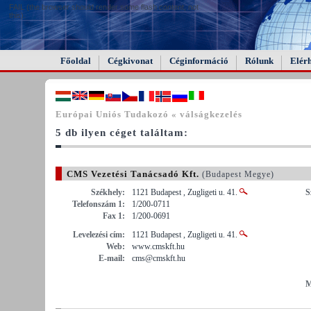
FAIL (the browser should render some flash content, not
this).
Főoldal
Cégkivonat
Céginformáció
Rólunk
Elér
Európai Uniós Tudakozó « válságkezelés
5 db ilyen céget találtam:
CMS Vezetési Tanácsadó Kft.
(Budapest Megye)
Székhely:
1121 Budapest , Zugligeti u. 41.
S
Telefonszám 1:
1/200-0711
Fax 1:
1/200-0691
Levelezési cím:
1121 Budapest , Zugligeti u. 41.
Web:
www.cmskft.hu
E-mail:
cms@cmskft.hu
M