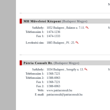
M
MH Műveletei Központ
(Budapest Megye)
Székhely:
1052 Budapest , Balaton u. 7-11.
S
Telefonszám 1:
1/474-1236
Fax 1:
1/474-1333
Levelezési cím:
1885 Budapest , Pf.: 25.
Pátria Consult Rt.
(Budapest Megye)
Székhely:
1034 Budapest , Seregély u. 13.
S
Telefonszám 1:
1/368-7221
Telefonszám 2:
1/388-6963
Fax 1:
1/368-7221
Fax 2:
1/388-6963
Web:
www.patriaconsult.hu
E-mail:
patriaconsult@patriaconsult.hu