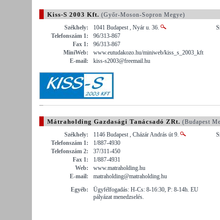
Kiss-S 2003 Kft.
(Győr-Moson-Sopron Megye)
Székhely:
1041 Budapest , Nyár u. 36.
S
Telefonszám 1:
96/313-867
Fax 1:
96/313-867
MiniWeb:
www.eutudakozo.hu/miniweb/kiss_s_2003_kft
E-mail:
kiss-s2003@freemail.hu
Mátraholding Gazdasági Tanácsadó ZRt.
(Budapest Me
Székhely:
1146 Budapest , Cházár András út 9.
S
Telefonszám 1:
1/887-4930
Telefonszám 2:
37/311-450
Fax 1:
1/887-4931
Web:
www.matraholding.hu
E-mail:
matraholding@matraholding.hu
Egyéb:
Ügyfélfogadás: H-Cs: 8-16:30, P: 8-14h. EU
pályázat menedzselés.