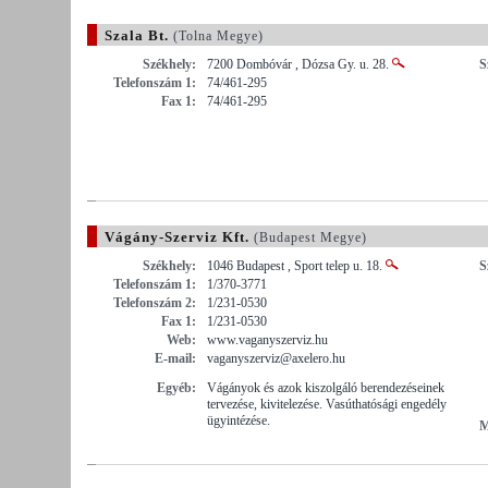
Szala Bt.
(Tolna Megye)
Székhely:
7200 Dombóvár , Dózsa Gy. u. 28.
S
Telefonszám 1:
74/461-295
Fax 1:
74/461-295
Vágány-Szerviz Kft.
(Budapest Megye)
Székhely:
1046 Budapest , Sport telep u. 18.
S
Telefonszám 1:
1/370-3771
Telefonszám 2:
1/231-0530
Fax 1:
1/231-0530
Web:
www.vaganyszerviz.hu
E-mail:
vaganyszerviz@axelero.hu
Egyéb:
Vágányok és azok kiszolgáló berendezéseinek
tervezése, kivitelezése. Vasúthatósági engedély
ügyintézése.
M