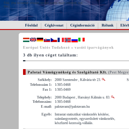
FAIL (the browser should render some flash content, not
this).
Főoldal
Cégkivonat
Céginformáció
Rólunk
Elér
Európai Uniós Tudakozó « vasúti iparvágányok
3 db ilyen céget találtam:
Palotai Vámügynökség és Szolgáltató Kft.
(Pest Megye
Székhely:
2000 Szentendre , Kálvária tér 23.
S
Telefonszám 1:
1/305-0468
Fax 1:
1/305-0469
Telephely:
2000 Budapest , Harsányi Kálmán u. 83.
Telefonszám:
1/305-0468
E-mail:
palotavam@palotavam.hu
Egyéb:
Intrastat statisztikai vámkezelés késítése,
számlaegyeztetés, egyszerűsített vámkezelés,
készfizető kezesség-vállalás.