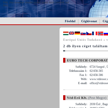
FAIL (the browser should render some flash content, not
this).
Főoldal
Cégkivonat
Cég
Európai Uniós Tudakozó « v
2 db ilyen céget találtam
EURO TECH CORPORATION
Székhely:
6724 Szeged , Ü
Telefonszám 1:
62/458-585
Fax 1:
62/458-586
Web:
www.videosec.
E-mail:
office@videose
Véd-Erő Kft.
(Pest Megye)
Székhely:
2030 Érd , Bag