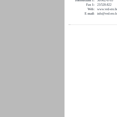
Telefonszám 1:
30/962-6703
Fax 1:
23/520-822
Web:
www.ved-ero.h
E-mail:
info@ved-ero.h