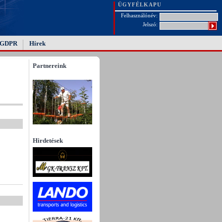
ÜGYFÉLKAPU
Felhasználónév:
Jelszó:
GDPR
Hírek
Partnereink
Hirdetések