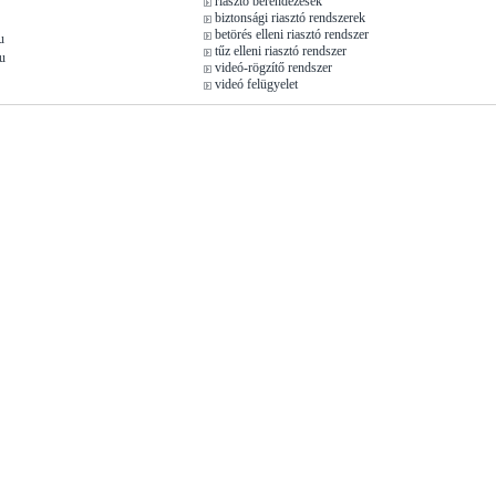
riasztó berendezések
biztonsági riasztó rendszerek
betörés elleni riasztó rendszer
u
tűz elleni riasztó rendszer
u
videó-rögzítő rendszer
videó felügyelet