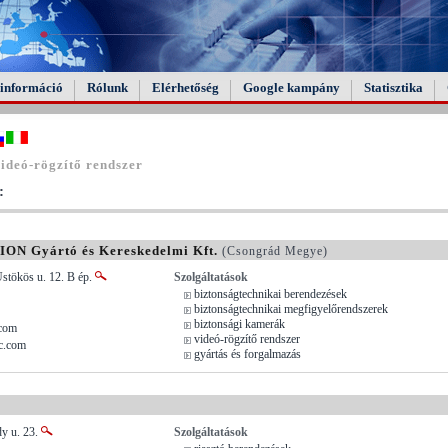
információ
Rólunk
Elérhetőség
Google kampány
Statisztika
ideó-rögzítő rendszer
:
 Gyártó és Kereskedelmi Kft.
(Csongrád Megye)
stökös u. 12. B ép.
Szolgáltatások
biztonságtechnikai berendezések
biztonságtechnikai megfigyelőrendszerek
biztonsági kamerák
com
videó-rögzítő rendszer
c.com
gyártás és forgalmazás
dy u. 23.
Szolgáltatások