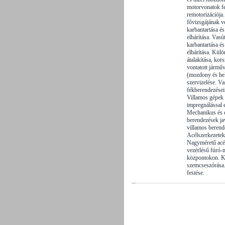
motorvonatok fel
remotorizációja.
fővizsgájának vé
karbantartása é
elhárítása. Vasú
karbantartása é
elhárítása. Külö
átalakítása, kor
vontatott jármű
(mozdony és hel
szervizelése. V
fékberendezésein
Villamos gépek 
impregnálással e
Mechanikus és e
berendezések ja
villamos berend
Acélszerkezetek
Nagyméretű ac
vezérlésű fúró
központokon. K
szemcseszórása.
festése.