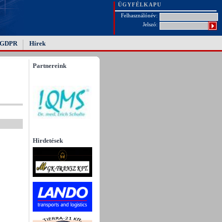
ÜGYFÉLKAPU
Felhasználónév:
Jelszó:
GDPR
Hírek
Partnereink
Hirdetések