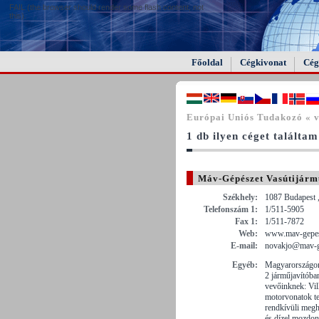
FAIL (the browser should render some flash content, not
this).
Főoldal
Cégkivonat
Cég
Európai Uniós Tudakozó « v
1 db ilyen céget találtam
Máv-Gépészet Vasútijármű
Székhely:
1087 Budapest 
Telefonszám 1:
1/511-5905
Fax 1:
1/511-7872
Web:
www.mav-gepes
E-mail:
novakjo@mav-g
Egyéb:
Magyarországon 
2 járműjavítóban
vevőinknek: Vi
motorvonatok te
rendkívüli megh
és dízel mozdon