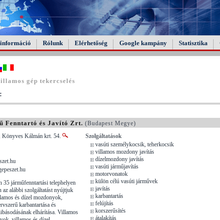
információ
Rólunk
Elérhetőség
Google kampány
Statisztika
illamos gép tekercselés
:
 Fenntartó és Javító Zrt.
(Budapest Megye)
, Könyves Kálmán krt. 54.
Szolgáltatások
vasúti személykocsik, teherkocsik
villamos mozdony javítás
dízelmozdony javítás
zet.hu
vasúti járműjavítás
epeszet.hu
motorvonatok
külön célú vasúti járművek
35 járműfenntartási telephelyen
javítás
 az alábbi szolgáltatást nyújtjuk
karbantartás
llamos és dízel mozdonyok,
felújítás
rvszerű karbantartása és
korszerűsítés
ibásodásának elhárítása. Villamos
átalakítás
yok, villamos és dízel