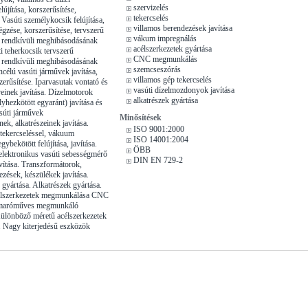
szervizelés
újítása, korszerűsítése,
tekercselés
 Vasúti személykocsik felújítása,
villamos berendezések javítása
gzése, korszerűsítése, tervszerű
vákum impregnálás
s rendkívüli meghibásodásának
acélszerkezetek gyártása
ti teherkocsik tervszerű
CNC megmunkálás
s rendkívüli meghibásodásának
szemcseszórás
ncélú vasúti járművek javítása,
villamos gép tekercselés
szerűsítése. Iparvasutak vontató és
vasúti dízelmozdonyok javítása
veinek javítása. Dízelmotorok
alkatrészek gyártása
yhezkötött egyaránt) javítása és
asúti járművek
Minősítések
ek, alkatrészeinek javítása.
ISO 9001:2000
tekercseléssel, vákuum
ISO 14001:2004
gybekötött felújítása, javítása.
ÖBB
lektronikus vasúti sebességmérő
DIN EN 729-2
vítása. Transzformátorok,
ezések, készülékek javítása.
 gyártása. Alkatrészek gyártása.
élszerkezetek megmunkálása CNC
-maróműves megmunkáló
ülönböző méretű acélszerkezetek
 Nagy kiterjedésű eszközök