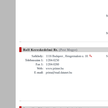
M
M
Roll Kereskedelmi Rt.
(Pest Megye)
Székhely:
1116 Budapest , Hengermalom u. 18.
S
Telefonszám 1:
1/204-0250
Fax 1:
1/204-0260
Web:
www.primer.hu
E-mail:
prima@mail.datanet.hu