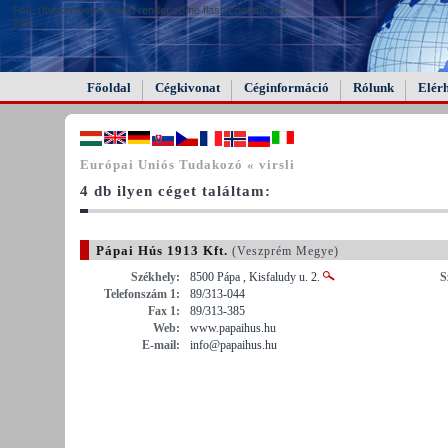
FAIL (the browser should render some flash content, not
this).
Főoldal
Cégkivonat
Céginformáció
Rólunk
Elér
Európai Uniós Tudakozó « virsli
4 db ilyen céget találtam:
Pápai Hús 1913 Kft.
(Veszprém Megye)
Székhely:
8500 Pápa , Kisfaludy u. 2.
S
Telefonszám 1:
89/313-044
Fax 1:
89/313-385
Web:
www.papaihus.hu
E-mail:
info@papaihus.hu