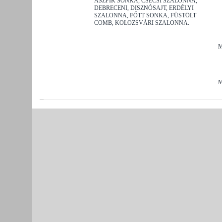
ASZPIK SONKA, CSÉCSI SZALONNA,
DEBRECENI, DISZNÓSAJT, ERDÉLYI
SZALONNA, FŐTT SONKA, FÜSTÖLT
COMB, KOLOZSVÁRI SZALONNA.
M
M