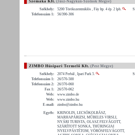
Szemáka Kft.
(Jász-Nagykun-Szolnok Megye)
Székhely:
5200 Törökszentmiklós , Fáy ltp. 4 ép. 2 lph.
S
Telefonszám 1:
56/390-306
ZIMBO Húsipari Termelő Kft.
(Pest Megye)
Székhely:
2074 Perbál , Ipari Park 5.
S
Telefonszám 1:
26/570-500
Telefonszám 2:
26/370-060
Fax 1:
26/570-062
Web:
www.zimbo.de
Web:
www.zimbo.hu
E-mail:
zimbo@zimbo.hu
Egyéb:
KRINOLIN, LECSÓKOLBÁSZ,
MARHAPÁRIZSI, MŰBELES VIRSLI,
NYÁRI TURISTA, OLASZ FELVÁGOTT,
SZÁRÍTOTT SONKA, THÜRINGIAI
NYELVPÁSTÉTOM, VÖRÖSFELVÁGOTT,