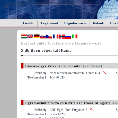
FAIL (the browser should render some flash content, not
this).
Főoldal
Cégkivonat
Céginformáció
Rólunk
Elér
Európai Uniós Tudakozó « víziközmű tervezés
5 db ilyen céget találtam:
Cincavölgyi Víziközmű Társulat
(Vas Megye)
Székhely:
9521 Kemenesszentmárton , Úttörő u. 40.
S
Telefonszám 1:
95/486-035
Egri Közműtervező és Kivitelező Iroda Bt.Eger
(Heve
Székhely:
3300 Eger , Türk Frigyes u. 31.
S
Telefonszám 1:
36/423-425