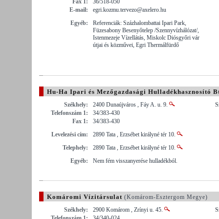
Fax 1:
36/518-050
E-mail:
egri.kozmu.tervezo@axelero.hu
Egyéb:
Referenciák: Százhalombattai Ipari Park,
Füzesabony Besenyőtelep /Szennyvízhálózat/,
Istenmezeje Vízellátás, Miskolc Diósgyőri vár
útjai és közművei, Egri Thermálfürdő
Hu-Ha Ipari és Mezőgazdasági Hulladékhasznosító Bt
Székhely:
2400 Dunaújváros , Fáy A. u. 9.
S
Telefonszám 1:
34/383-430
Fax 1:
34/383-430
Levelezési cím:
2890 Tata , Erzsébet királyné tér 10.
Telephely:
2890 Tata , Erzsébet királyné tér 10.
Egyéb:
Nem fém visszanyerése hulladékból.
Komáromi Vízitársulat
(Komárom-Esztergom Megye)
Székhely:
2900 Komárom , Zrínyi u. 45.
S
Telefonszám 1:
34/340-024