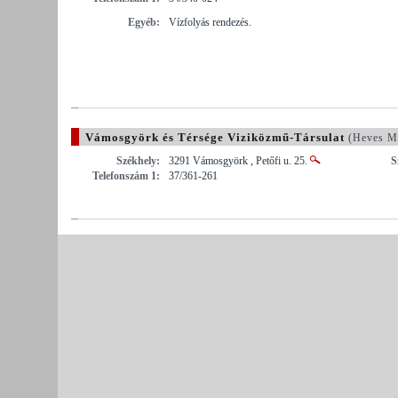
Egyéb:
Vízfolyás rendezés.
Vámosgyörk és Térsége Viziközmű-Társulat
(Heves M
Székhely:
3291 Vámosgyörk , Petőfi u. 25.
S
Telefonszám 1:
37/361-261