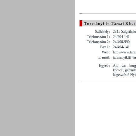
Turcsányi és Társai Kft.
(
Székhely:
2315 Szigethal
Telefonszám 1:
24/404-141
Telefonszám 2:
24/400-990
Fax 1:
24/404-141
Web:
http://www.turc
E-mail:
turcsanyikft@in
Egyéb:
Alu-, vas-, hor
köracél, gerenda
hegesztése! Nyit