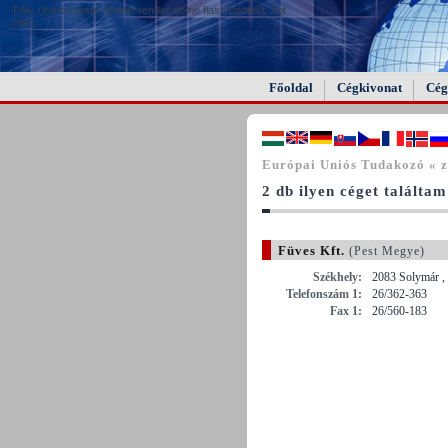
FAIL (the browser should render some flash content, not
this).
Főoldal
Cégkivonat
Cég
Európai Uniós Tudakozó « z
2 db ilyen céget találtam
Füves Kft.
(Pest Megye)
Székhely:
2083 Solymár ,
Telefonszám 1:
26/362-363
Fax 1:
26/560-183