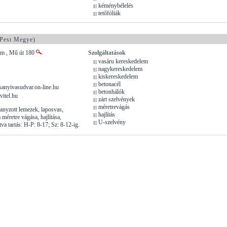
kéménybélelés
tetőfóliák
Pest Megye)
om , Mű út 180
Szolgáltatások
vasáru kereskedelem
nagykereskedelem
kiskereskedelem
betonacél
sanyivasudvar.on-line.hu
betonhálók
vitel.hu
zárt szelvények
méretrevágás
ganyzott lemezek, laposvas,
hajlítás
 méretre vágása, hajlítása,
U-szelvény
va tartás: H-P: 8-17; Sz: 8-12-ig.