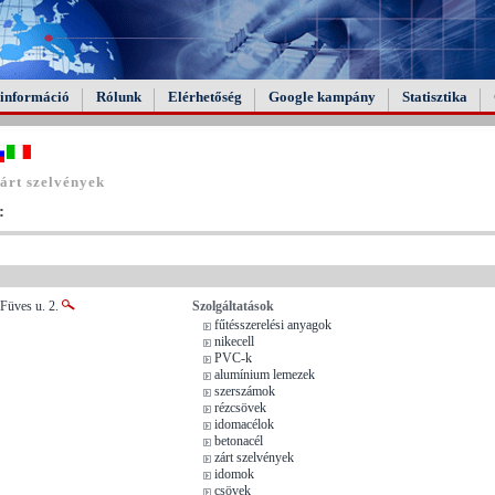
információ
Rólunk
Elérhetőség
Google kampány
Statisztika
árt szelvények
:
 Füves u. 2.
Szolgáltatások
fűtésszerelési anyagok
nikecell
PVC-k
alumínium lemezek
szerszámok
rézcsövek
idomacélok
betonacél
zárt szelvények
idomok
csövek