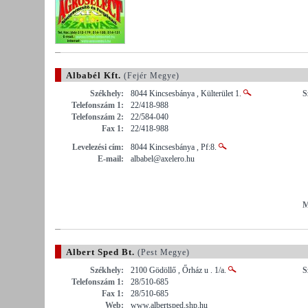
Albabél Kft.
(Fejér Megye)
Székhely:
8044 Kincsesbánya , Külterület 1.
S
Telefonszám 1:
22/418-988
Telefonszám 2:
22/584-040
Fax 1:
22/418-988
Levelezési cím:
8044 Kincsesbánya , Pf:8.
E-mail:
albabel@axelero.hu
M
Albert Sped Bt.
(Pest Megye)
Székhely:
2100 Gödöllő , Őrház u . 1/a.
S
Telefonszám 1:
28/510-685
Fax 1:
28/510-685
Web:
www.albertsped.shp.hu