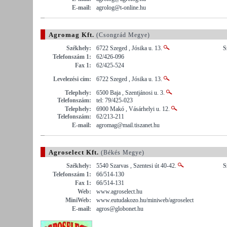
E-mail:
agrolog@t-online.hu
Agromag Kft.
(Csongrád Megye)
Székhely:
6722 Szeged , Jósika u. 13.
S
Telefonszám 1:
62/426-096
Fax 1:
62/425-524
Levelezési cím:
6722 Szeged , Jósika u. 13.
Telephely:
6500 Baja , Szentjánosi u. 3.
Telefonszám:
tel: 79/425-023
Telephely:
6900 Makó , Vásárhelyi u. 12.
Telefonszám:
62/213-211
E-mail:
agromag@mail.tiszanet.hu
Agroselect Kft.
(Békés Megye)
Székhely:
5540 Szarvas , Szentesi út 40-42.
S
Telefonszám 1:
66/514-130
Fax 1:
66/514-131
Web:
www.agroselect.hu
MiniWeb:
www.eutudakozo.hu/miniweb/agroselect
E-mail:
agros@globonet.hu