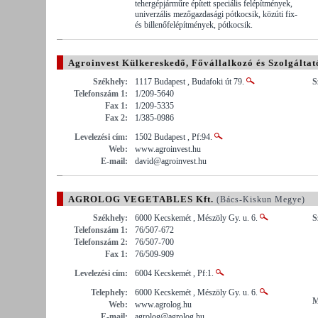
tehergépjárműre épített speciális felépítmények,
univerzális mezőgazdasági pótkocsik, közúti fix-
és billenőfelépítmények, pótkocsik.
Agroinvest Külkereskedő, Fővállalkozó és Szolgáltat
Székhely:
1117 Budapest , Budafoki út 79.
S
Telefonszám 1:
1/209-5640
Fax 1:
1/209-5335
Fax 2:
1/385-0986
Levelezési cím:
1502 Budapest , Pf:94.
Web:
www.agroinvest.hu
E-mail:
david@agroinvest.hu
AGROLOG VEGETABLES Kft.
(Bács-Kiskun Megye)
Székhely:
6000 Kecskemét , Mészöly Gy. u. 6.
S
Telefonszám 1:
76/507-672
Telefonszám 2:
76/507-700
Fax 1:
76/509-909
Levelezési cím:
6004 Kecskemét , Pf:1.
Telephely:
6000 Kecskemét , Mészöly Gy. u. 6.
M
Web:
www.agrolog.hu
E-mail:
agrolog@agrolog.hu