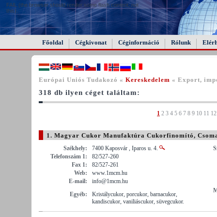
FAIL (the browser should render some flash content, not
this).
Főoldal
Cégkivonat
Céginformáció
Rólunk
Elér
Európai Uniós Tudakozó «
Kereskedelem
« Export, imp
318 db ilyen céget találtam:
1
2
3
4
5
6
7
8
9
10
11
12
1. Magyar Cukor Manufaktúra Cukorfinomító, Csoma
Székhely:
7400 Kaposvár , Iparos u. 4.
S
Telefonszám 1:
82/527-260
Fax 1:
82/527-261
Web:
www.1mcm.hu
E-mail:
info@1mcm.hu
M
Egyéb:
Kristálycukor, porcukor, barnacukor,
kandiscukor, vaniliáscukor, süvegcukor.