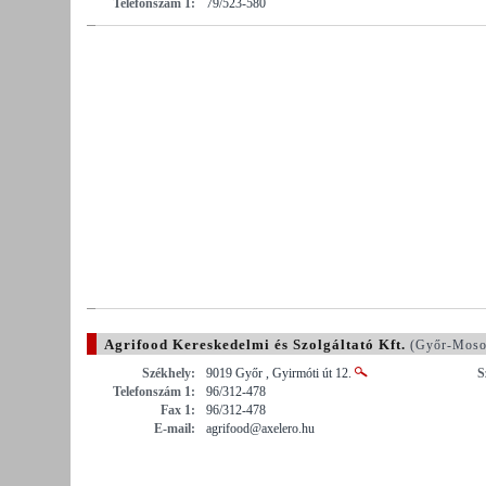
Telefonszám 1:
79/523-580
Agrifood Kereskedelmi és Szolgáltató Kft.
(Győr-Moso
Székhely:
9019 Győr , Gyirmóti út 12.
S
Telefonszám 1:
96/312-478
Fax 1:
96/312-478
E-mail:
agrifood@axelero.hu