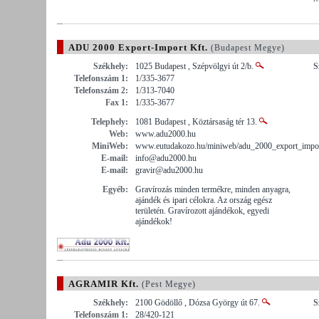
ADU 2000 Export-Import Kft.
(Budapest Megye)
Székhely:
1025 Budapest , Szépvölgyi út 2/b.
S
Telefonszám 1:
1/335-3677
Telefonszám 2:
1/313-7040
Fax 1:
1/335-3677
Telephely:
1081 Budapest , Köztársaság tér 13.
Web:
www.adu2000.hu
MiniWeb:
www.eutudakozo.hu/miniweb/adu_2000_export_impor
E-mail:
info@adu2000.hu
E-mail:
gravir@adu2000.hu
Egyéb:
Gravírozás minden termékre, minden anyagra,
ajándék és ipari célokra. Az ország egész
területén. Gravírozott ajándékok, egyedi
ajándékok!
AGRAMIR Kft.
(Pest Megye)
Székhely:
2100 Gödöllő , Dózsa György út 67.
S
Telefonszám 1:
28/420-121