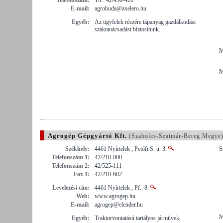
E-mail:
agrobuda@axelero.hu
Egyéb:
Az ügyfelek részére tápanyag gazdálkodási
szaktanácsadást biztosítunk.
M
M
Agrogép Gépgyártó Kft.
(Szabolcs-Szatmár-Bereg Megye
Székhely:
4461 Nyírtelek , Petőfi S. u. 3.
S
Telefonszám 1:
42/210-000
Telefonszám 2:
42/525-111
Fax 1:
42/210-602
Levelezési cím:
4461 Nyírtelek , Pf.: 8.
Web:
www.agrogep.hu
E-mail:
agrogep@elender.hu
M
Egyéb:
Traktorvontatású tartályos járművek,