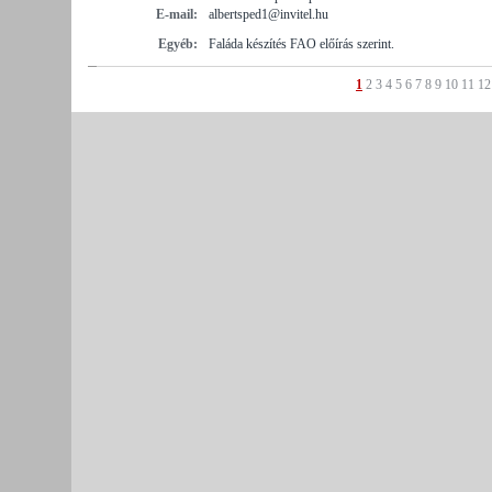
E-mail:
albertsped1@invitel.hu
Egyéb:
Faláda készítés FAO előírás szerint.
1
2
3
4
5
6
7
8
9
10
11
12