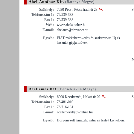
Ábel-Autóház Kft.
(Baranya Megye)
Székhely:
7630 Pécs , Pécsváradi út 23.
S
Telefonszám 1:
72/539-333
Fax 1:
72/539-338
Web:
www.abelautohaz.hu
E-mail:
abelauto@dravanet.hu
Egyéb:
FIAT márkakereskedés és szakszerviz. Új és
használt gépjárművek.
M
Acéllemez Kft.
(Bács-Kiskun Megye)
Székhely:
6000 Kecskemét , Halasi út 29.
S
Telefonszám 1:
76/481-010
Fax 1:
76/516-131
E-mail:
acellemezkft@t-online.hu
Egyéb:
Horgonyzott lemezek: natúr és festett kivitelben.
M