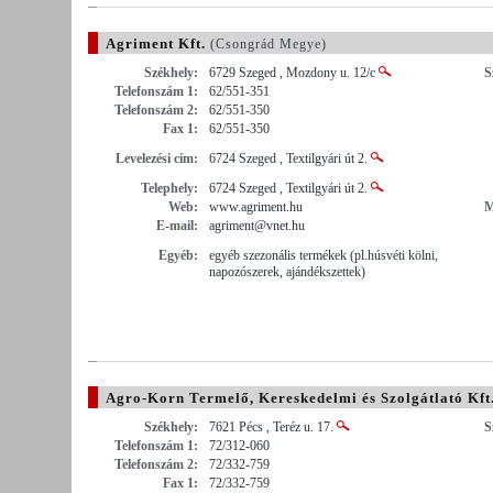
Agriment Kft.
(Csongrád Megye)
Székhely:
6729 Szeged , Mozdony u. 12/c
S
Telefonszám 1:
62/551-351
Telefonszám 2:
62/551-350
Fax 1:
62/551-350
Levelezési cím:
6724 Szeged , Textilgyári út 2.
Telephely:
6724 Szeged , Textilgyári út 2.
Web:
www.agriment.hu
M
E-mail:
agriment@vnet.hu
Egyéb:
egyéb szezonális termékek (pl.húsvéti kölni,
napozószerek, ajándékszettek)
Agro-Korn Termelő, Kereskedelmi és Szolgátlató Kft
Székhely:
7621 Pécs , Teréz u. 17.
S
Telefonszám 1:
72/312-060
Telefonszám 2:
72/332-759
Fax 1:
72/332-759