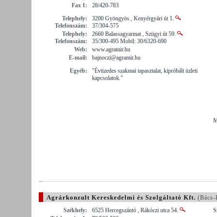
Fax 1:
28/420-783
Telephely:
3200 Gyöngyös , Kenyérgyári út 1.
Telefonszám:
37/304-575
Telephely:
2660 Balassagyarmat , Szügyi út 59.
Telefonszám:
35/300-495 Mobil: 30/6320-690
Web:
www.agramir.hu
E-mail:
bajnoczi@agramir.hu
Egyéb:
"Évtizedes szakmai tapasztalat, kipróbált üzleti
kapcsolatok."
M
Agrárkonzult Kereskedelmi és Szolgáltató Kft.
(Bács-
Székhely:
6525 Hercegszántó , Rákóczi utca 54.
S