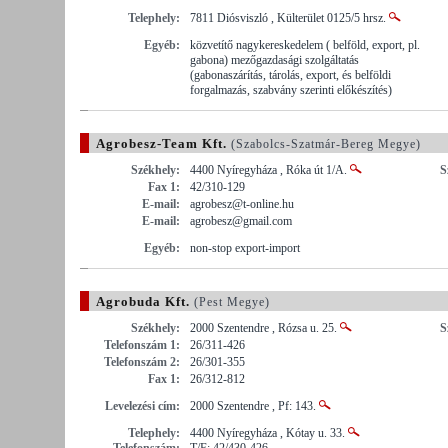
Telephely:
7811 Diósviszló , Külterület 0125/5 hrsz.
Egyéb:
közvetítő nagykereskedelem ( belföld, export, pl.
gabona) mezőgazdasági szolgáltatás
(gabonaszárítás, tárolás, export, és belföldi
forgalmazás, szabvány szerinti előkészítés)
Agrobesz-Team Kft.
(Szabolcs-Szatmár-Bereg Megye)
Székhely:
4400 Nyíregyháza , Róka út 1/A.
S
Fax 1:
42/310-129
E-mail:
agrobesz@t-online.hu
E-mail:
agrobesz@gmail.com
Egyéb:
non-stop export-import
Agrobuda Kft.
(Pest Megye)
Székhely:
2000 Szentendre , Rózsa u. 25.
S
Telefonszám 1:
26/311-426
Telefonszám 2:
26/301-355
Fax 1:
26/312-812
Levelezési cím:
2000 Szentendre , Pf: 143.
Telephely:
4400 Nyíregyháza , Kótay u. 33.
Telefonszám:
T/F: 42/430-426