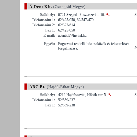
Á-Dent Kft.
(Csongrád Megye)
Székhely:
6721 Szeged , Pusztaszeri u. 16.
S
Telefonszám 1:
62/425-050, 62/547-470
Telefonszám 2:
62/323-614
Fax 1:
62/425-050
E-mail:
adentkft@invitel.hu
Egyéb:
Fogorvosi rendelőkhöz eszközök és felszerelések
M
forgalmazása.
ABC Bt.
(Hajdú-Bihar Megye)
Székhely:
4212 Hajdúszovát , Hősök tere 5.
S
Telefonszám 1:
52/559-237
Fax 1:
52/559-238