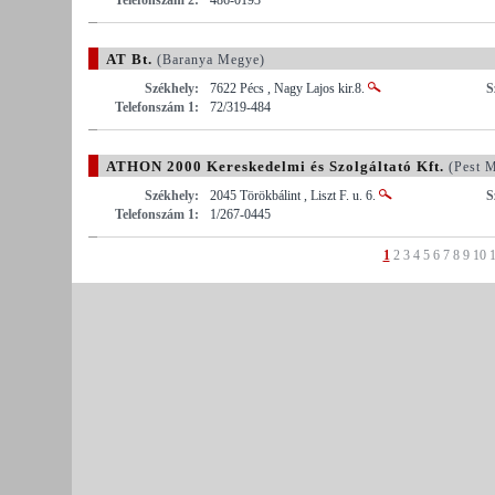
AT Bt.
(Baranya Megye)
Székhely:
7622 Pécs , Nagy Lajos kir.8.
S
Telefonszám 1:
72/319-484
ATHON 2000 Kereskedelmi és Szolgáltató Kft.
(Pest 
Székhely:
2045 Törökbálint , Liszt F. u. 6.
S
Telefonszám 1:
1/267-0445
1
2
3
4
5
6
7
8
9
10