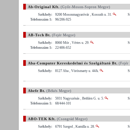
Ab-Original Kft.
(Győr-Moson-Sopron Megye)
Székhely:
9200 Mosonmagyaróvár , Kossuth u. 31.
S
Telefonszám 1:
96/206-925
AB-Tech Bt.
(Fejér Megye)
Székhely:
8060 Mór , Vértes u. 29.
S
Telefonszám 1:
22/406-652
Aba-Computer Kereskedelmi és Szolgáltató Bt.
(Fejér
Székhely:
8127 Aba , Vörösmarty u. 44/k.
S
Abefe Bt.
(Békés Megye)
Székhely:
5931 Nagyszénás , Bethlen G. u. 5.
S
Telefonszám 1:
68/444-101
ABO-TEK Kft.
(Csongrád Megye)
Székhely:
6791 Szeged , Kamilla u. 28.
S