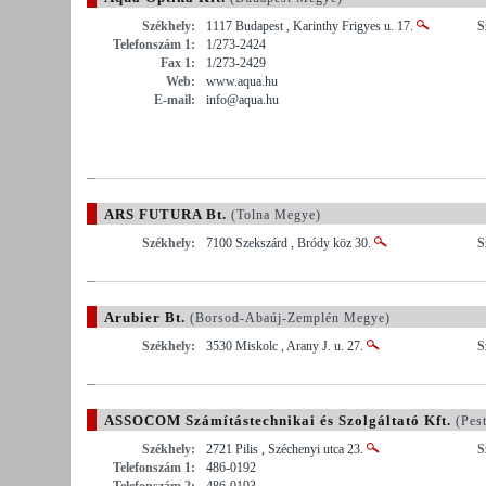
Székhely:
1117 Budapest , Karinthy Frigyes u. 17.
S
Telefonszám 1:
1/273-2424
Fax 1:
1/273-2429
Web:
www.aqua.hu
E-mail:
info@aqua.hu
ARS FUTURA Bt.
(Tolna Megye)
Székhely:
7100 Szekszárd , Bródy köz 30.
S
Arubier Bt.
(Borsod-Abaúj-Zemplén Megye)
Székhely:
3530 Miskolc , Arany J. u. 27.
S
ASSOCOM Számítástechnikai és Szolgáltató Kft.
(Pes
Székhely:
2721 Pilis , Széchenyi utca 23.
S
Telefonszám 1:
486-0192
Telefonszám 2:
486-0193