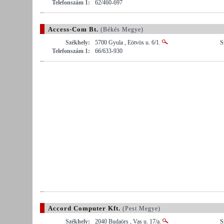
Telefonszám 1:
62/460-697
Access-Com Bt.
(Békés Megye)
Székhely:
5700 Gyula , Eötvös u. 6/1.
S
Telefonszám 1:
66/633-930
Accord Computer Kft.
(Pest Megye)
Székhely:
2040 Budaörs , Vas u. 17/a.
S