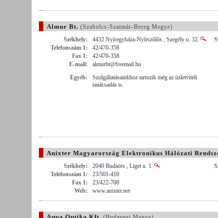
Almur Bt.
(Szabolcs-Szatmár-Bereg Megye)
Székhely:
4432 Nyíregyháza-Nyírszőlős , Szegély u. 32.
S
Telefonszám 1:
42/470-358
Fax 1:
42/470-358
E-mail:
almurbt@freemail.hu
Egyéb:
Szolgáltatásainkhoz tartozik még az üzletviteli
tanácsadás is.
Anixter Magyarország Elektronikus Hálózati Rendsz
Székhely:
2040 Budaörs , Liget u. 1.
S
Telefonszám 1:
23/501-410
Fax 1:
23/422-700
Web:
www.anixter.net
Aqua Optika Kft.
(Budapest Megye)