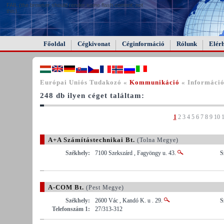
FAIL (the browser should render some flash content, not
this).
Főoldal
Cégkivonat
Céginformáció
Rólunk
Elér
Európai Uniós Tudakozó «
Kommunikáció
« Információ
248 db ilyen céget találtam:
1
2
3
4
5
6
7
8
9
10
A+A Számítástechnikai Bt.
(Tolna Megye)
Székhely:
7100 Szekszárd , Fagyöngy u. 43.
S
A-COM Bt.
(Pest Megye)
Székhely:
2600 Vác , Kandó K. u . 29.
S
Telefonszám 1:
27/313-312