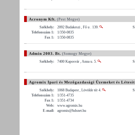
Acronym Kft.
(Pest Megye)
Székhely:
2092 Budakeszi , Fő u . 139.
S
Telefonszám 1:
1/350-0835
Fax 1:
1/350-0835
Admin 2003. Bt.
(Somogy Megye)
Székhely:
7400 Kaposvár , Anna u. 5.
S
Agromix Ipari és Mezőgazdasági Üzemeket és Létesít
Megye)
Székhely:
1068 Budapest , Lövölde tér 4.
S
Telefonszám 1:
1/351-4735
Fax 1:
1/351-4734
Web:
www.agromix.hu
E-mail:
agromix@hdsnet.hu