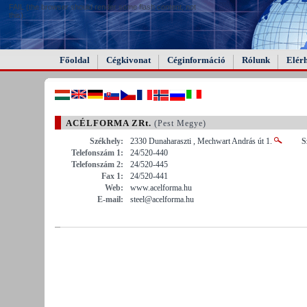
FAIL (the browser should render some flash content, not
this).
Főoldal
Cégkivonat
Céginformáció
Rólunk
Elér
ACÉLFORMA ZRt.
(Pest Megye)
Székhely:
2330 Dunaharaszti , Mechwart András út 1.
S
Telefonszám 1:
24/520-440
Telefonszám 2:
24/520-445
Fax 1:
24/520-441
Web:
www.acelforma.hu
E-mail:
steel@acelforma.hu