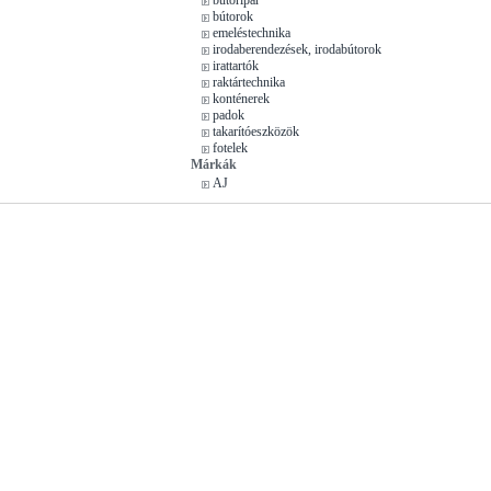
bútorok
emeléstechnika
irodaberendezések, irodabútorok
irattartók
raktártechnika
konténerek
padok
takarítóeszközök
fotelek
Márkák
AJ