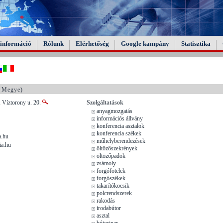
információ
Rólunk
Elérhetőség
Google kampány
Statisztika
 Megye)
 Víztorony u. 20.
Szolgáltatások
anyagmozgatás
információs állvány
konferencia asztalok
konferencia székek
a.hu
műhelyberendezések
ia.hu
öltözőszekrények
öltözőpadok
zsámoly
forgófotelek
forgószékek
takarítókocsik
polcrendszerek
rakodás
irodabútor
asztal
bútoripar