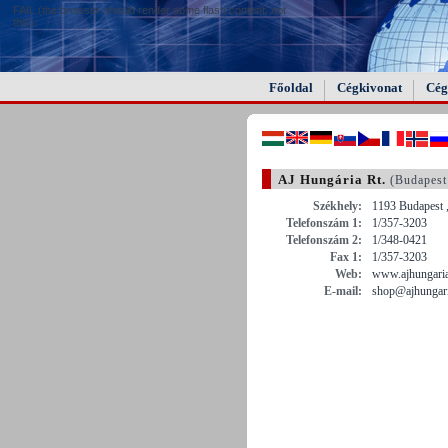
FAIL (the browser should render some flash content, not
this).
Főoldal
Cégkivonat
Cég
AJ Hungária Rt.
(Budapest
Székhely:
1193 Budapest ,
Telefonszám 1:
1/357-3203
Telefonszám 2:
1/348-0421
Fax 1:
1/357-3203
Web:
www.ajhungari
E-mail:
shop@ajhungar