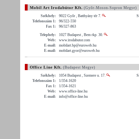
Mobil Art Irodabútor Kft.
(Győr-Moson-Sopron Megye)
Székhely:
9022 Győr , Batthyány tér 7.
S
Telefonszám 1:
96/322-550
Fax 1:
96/327-863
Telephely:
1027 Budapest , Bem rkp. 30.
Web:
www.irodabutor.com
E-mail:
mobilart.bp@euroweb.hu
E-mail:
mobilart.gyor@euroweb.hu
Office Line Kft.
(Budapest Megye)
Székhely:
1054 Budapest , Szemere u. 17.
S
Telefonszám 1:
1/354-1620
Fax 1:
1/354-1621
Web:
www.office-line.hu
E-mail:
info@office-line.hu