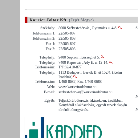
Karrier-Bútor Kft.
(Fejér Megye)
Székhely:
8000 Székesfehérvár , Gyümölcs u. 4-6.
S
Telefonszám 1:
22/505-807
Telefonszám 2:
22/505-808
Fax 1:
22/505-807
Fax 2:
22/505-808
Telephely:
9400 Sopron , Kőszegi út 5.
Telephely:
7400 Kaposvár , Ady E. u. 12-14.
Telefonszám:
T/F:82/410-877
Telephely:
1113 Budapest , Bartók B. út 152/4. (Kelen
Irodaház)
Telefonszám:
1/460-0687, Fax: 1/460-0688
Web:
www.karrierirodabutor.hu
E-mail:
szekesfehervar@karrierirodabutor.hu
M
Egyéb:
Teljeskörű bútorozás lakásokban, irodákban.
Konyhától a lakószobáig, egyedi tervek alapján
M
történő bútorgyártás.