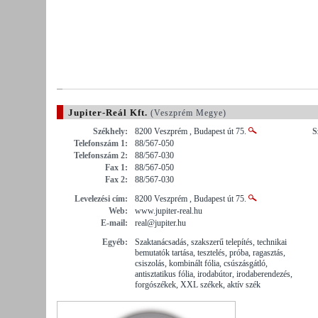
Jupiter-Reál Kft.
(Veszprém Megye)
Székhely:
8200 Veszprém , Budapest út 75.
S
Telefonszám 1:
88/567-050
Telefonszám 2:
88/567-030
Fax 1:
88/567-050
Fax 2:
88/567-030
Levelezési cím:
8200 Veszprém , Budapest út 75.
Web:
www.jupiter-real.hu
E-mail:
real@jupiter.hu
Egyéb:
Szaktanácsadás, szakszerű telepítés, technikai
bemutatók tartása, tesztelés, próba, ragasztás,
csiszolás, kombinált fólia, csúszásgátló,
antisztatikus fólia, irodabútor, irodaberendezés,
forgószékek, XXL székek, aktív szék