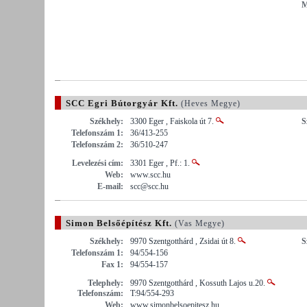
M
SCC Egri Bútorgyár Kft.
(Heves Megye)
Székhely:
3300 Eger , Faiskola út 7.
S
Telefonszám 1:
36/413-255
Telefonszám 2:
36/510-247
Levelezési cím:
3301 Eger , Pf.: 1.
Web:
www.scc.hu
E-mail:
scc@scc.hu
Simon Belsőépítész Kft.
(Vas Megye)
Székhely:
9970 Szentgotthárd , Zsidai út 8.
S
Telefonszám 1:
94/554-156
Fax 1:
94/554-157
Telephely:
9970 Szentgotthárd , Kossuth Lajos u.20.
Telefonszám:
T:94/554-293
Web:
www.simonbelsoepitesz.hu