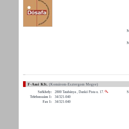
M
M
F-Ami Kft.
(Komárom-Esztergom Megye)
Székhely:
2800 Tatabánya , Dankó Pista u. 17.
S
Telefonszám 1:
34/321-040
Fax 1:
34/321-040