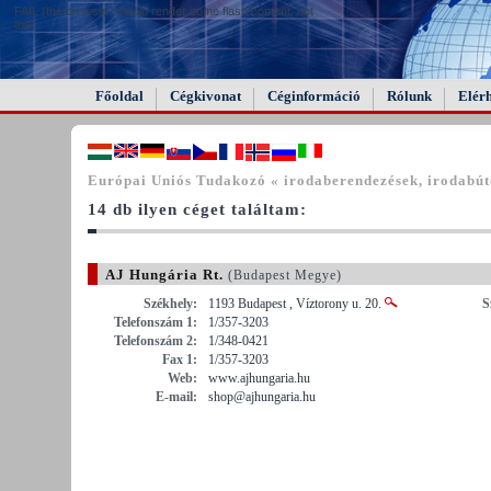
FAIL (the browser should render some flash content, not
this).
Főoldal
Cégkivonat
Céginformáció
Rólunk
Elér
Európai Uniós Tudakozó « irodaberendezések, irodabú
14 db ilyen céget találtam:
AJ Hungária Rt.
(Budapest Megye)
Székhely:
1193 Budapest , Víztorony u. 20.
S
Telefonszám 1:
1/357-3203
Telefonszám 2:
1/348-0421
Fax 1:
1/357-3203
Web:
www.ajhungaria.hu
E-mail:
shop@ajhungaria.hu