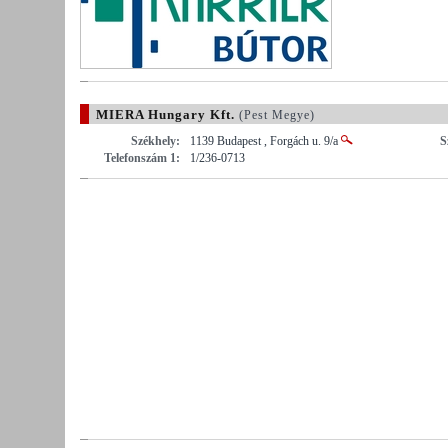
MIERA Hungary Kft.
(Pest Megye)
Székhely:
1139 Budapest , Forgách u. 9/a
S
Telefonszám 1:
1/236-0713