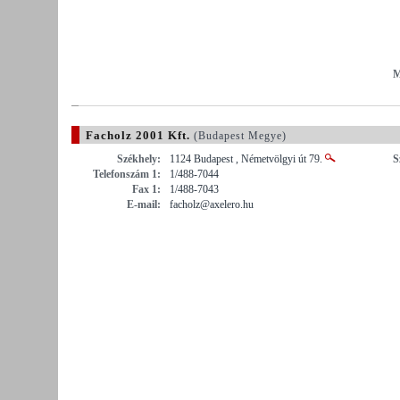
M
Facholz 2001 Kft.
(Budapest Megye)
Székhely:
1124 Budapest , Németvölgyi út 79.
S
Telefonszám 1:
1/488-7044
Fax 1:
1/488-7043
E-mail:
facholz@axelero.hu