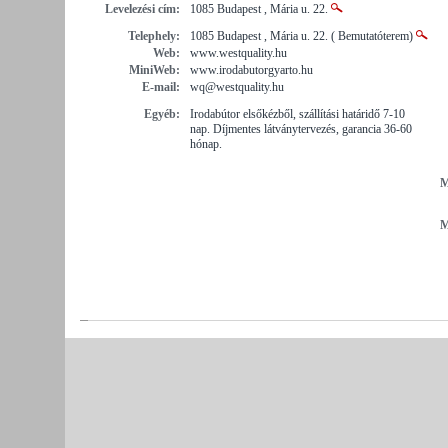
Levelezési cím:
1085 Budapest , Mária u. 22.
Telephely:
1085 Budapest , Mária u. 22. ( Bemutatóterem)
Web:
www.westquality.hu
MiniWeb:
www.irodabutorgyarto.hu
E-mail:
wq@westquality.hu
Egyéb:
Irodabútor elsőkézből, szállítási határidő 7-10
nap. Díjmentes látványtervezés, garancia 36-60
hónap.
M
M