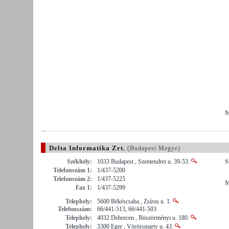
M
Delta Informatika Zrt.
(Budapest Megye)
Székhely:
1033 Budapest , Szentendrei u. 39-53.
S
Telefonszám 1:
1/437-5200
Telefonszám 2:
1/437-5225
M
Fax 1:
1/437-5299
Telephely:
5600 Békéscsaba , Zsíros u. 1.
Telefonszám:
66/441-513, 66/441-503
Telephely:
4032 Debrecen , Böszörményi u. 180.
Telephely:
3300 Eger , Vörörsmarty u. 43.