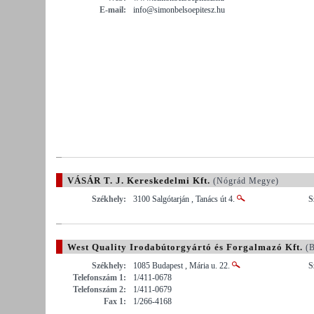
E-mail:
info@simonbelsoepitesz.hu
VÁSÁR T. J. Kereskedelmi Kft.
(Nógrád Megye)
Székhely:
3100 Salgótarján , Tanács út 4.
S
West Quality Irodabútorgyártó és Forgalmazó Kft.
(B
Székhely:
1085 Budapest , Mária u. 22.
S
Telefonszám 1:
1/411-0678
Telefonszám 2:
1/411-0679
Fax 1:
1/266-4168