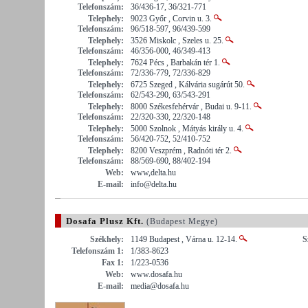
Telefonszám:
36/436-17, 36/321-771
Telephely:
9023 Győr , Corvin u. 3.
Telefonszám:
96/518-597, 96/439-599
Telephely:
3526 Miskolc , Szeles u. 25.
Telefonszám:
46/356-000, 46/349-413
Telephely:
7624 Pécs , Barbakán tér 1.
Telefonszám:
72/336-779, 72/336-829
Telephely:
6725 Szeged , Kálvária sugárút 50.
Telefonszám:
62/543-290, 63/543-291
Telephely:
8000 Székesfehérvár , Budai u. 9-11.
Telefonszám:
22/320-330, 22/320-148
Telephely:
5000 Szolnok , Mátyás király u. 4.
Telefonszám:
56/420-752, 52/410-752
Telephely:
8200 Veszprém , Radnóti tér 2.
Telefonszám:
88/569-690, 88/402-194
Web:
www,delta.hu
E-mail:
info@delta.hu
Dosafa Plusz Kft.
(Budapest Megye)
Székhely:
1149 Budapest , Várna u. 12-14.
S
Telefonszám 1:
1/383-8623
Fax 1:
1/223-0536
Web:
www.dosafa.hu
E-mail:
media@dosafa.hu