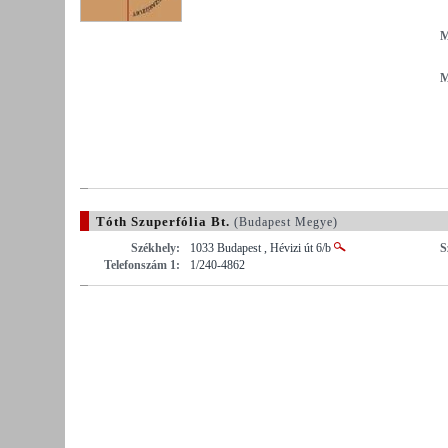
M
M
Tóth Szuperfólia Bt.
(Budapest Megye)
Székhely:
1033 Budapest , Hévizi út 6/b
S
Telefonszám 1:
1/240-4862