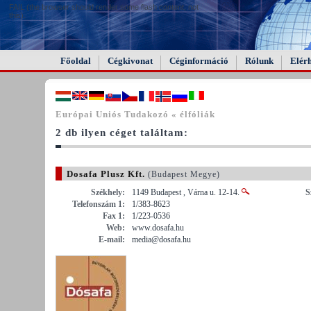
FAIL (the browser should render some flash content, not
this).
Főoldal
Cégkivonat
Céginformáció
Rólunk
Elér
Európai Uniós Tudakozó « élfóliák
2 db ilyen céget találtam:
Dosafa Plusz Kft.
(Budapest Megye)
Székhely:
1149 Budapest , Várna u. 12-14.
S
Telefonszám 1:
1/383-8623
Fax 1:
1/223-0536
Web:
www.dosafa.hu
E-mail:
media@dosafa.hu