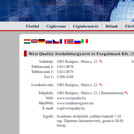
FAIL (the browser should render some flash content, not
this).
Főoldal
Cégkivonat
Céginformáció
Rólunk
Elér
West Quality Irodabútorgyártó és Forgalmazó Kft.
(B
Székhely:
1085 Budapest , Mária u. 22.
S
Telefonszám 1:
1/411-0678
Telefonszám 2:
1/411-0679
Fax 1:
1/266-4168
Levelezési cím:
1085 Budapest , Mária u. 22.
Telephely:
1085 Budapest , Mária u. 22. ( Bemutatóterem)
Web:
www.westquality.hu
MiniWeb:
www.irodabutorgyarto.hu
E-mail:
wq@westquality.hu
Egyéb:
Irodabútor elsőkézből, szállítási határidő 7-10
nap. Díjmentes látványtervezés, garancia 36-60
hónap.