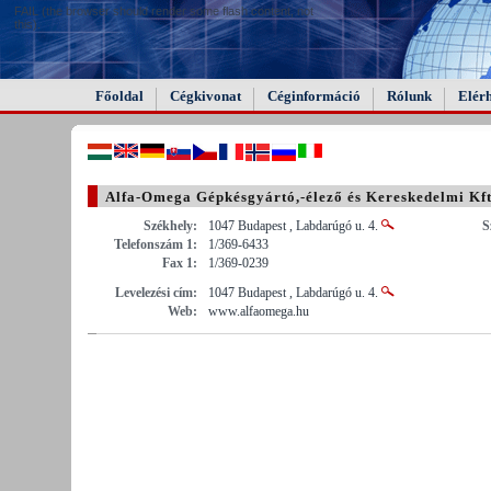
FAIL (the browser should render some flash content, not
this).
Főoldal
Cégkivonat
Céginformáció
Rólunk
Elér
Alfa-Omega Gépkésgyártó,-élező és Kereskedelmi Kft
Székhely:
1047 Budapest , Labdarúgó u. 4.
S
Telefonszám 1:
1/369-6433
Fax 1:
1/369-0239
Levelezési cím:
1047 Budapest , Labdarúgó u. 4.
Web:
www.alfaomega.hu