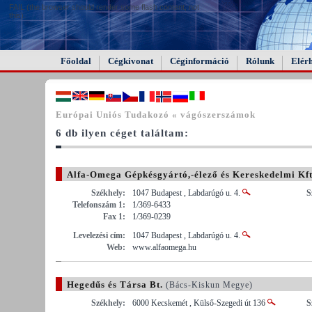
FAIL (the browser should render some flash content, not
this).
Főoldal
Cégkivonat
Céginformáció
Rólunk
Elér
Európai Uniós Tudakozó « vágószerszámok
6 db ilyen céget találtam:
Alfa-Omega Gépkésgyártó,-élező és Kereskedelmi Kft
Székhely:
1047 Budapest , Labdarúgó u. 4.
S
Telefonszám 1:
1/369-6433
Fax 1:
1/369-0239
Levelezési cím:
1047 Budapest , Labdarúgó u. 4.
Web:
www.alfaomega.hu
Hegedűs és Társa Bt.
(Bács-Kiskun Megye)
Székhely:
6000 Kecskemét , Külső-Szegedi út 136
S