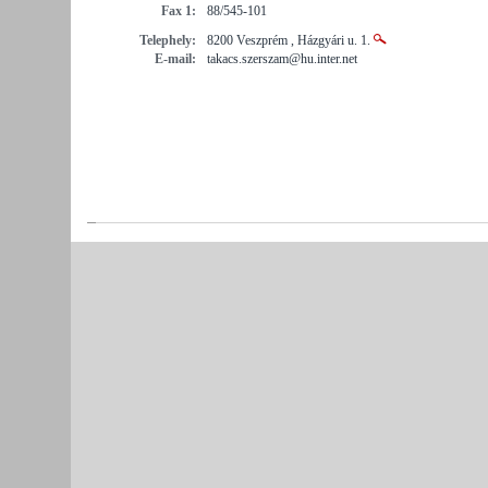
Fax 1:
88/545-101
Telephely:
8200 Veszprém , Házgyári u. 1.
E-mail:
takacs.szerszam@hu.inter.net