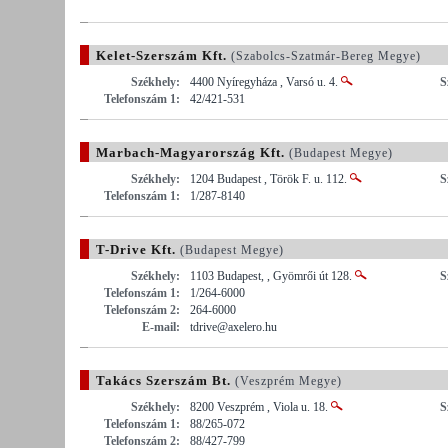
Kelet-Szerszám Kft.
(Szabolcs-Szatmár-Bereg Megye)
Székhely:
4400 Nyíregyháza , Varsó u. 4.
S
Telefonszám 1:
42/421-531
Marbach-Magyarország Kft.
(Budapest Megye)
Székhely:
1204 Budapest , Török F. u. 112.
S
Telefonszám 1:
1/287-8140
T-Drive Kft.
(Budapest Megye)
Székhely:
1103 Budapest, , Gyömrői út 128.
S
Telefonszám 1:
1/264-6000
Telefonszám 2:
264-6000
E-mail:
tdrive@axelero.hu
Takács Szerszám Bt.
(Veszprém Megye)
Székhely:
8200 Veszprém , Viola u. 18.
S
Telefonszám 1:
88/265-072
Telefonszám 2:
88/427-799