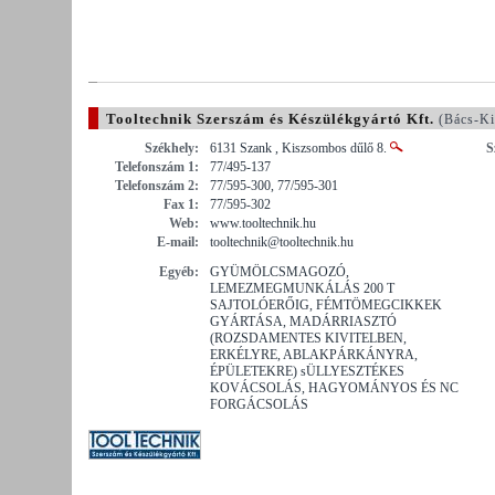
Tooltechnik Szerszám és Készülékgyártó Kft.
(Bács-Ki
Székhely:
6131 Szank , Kiszsombos dűlő 8.
S
Telefonszám 1:
77/495-137
Telefonszám 2:
77/595-300, 77/595-301
Fax 1:
77/595-302
Web:
www.tooltechnik.hu
E-mail:
tooltechnik@tooltechnik.hu
Egyéb:
GYÜMÖLCSMAGOZÓ,
LEMEZMEGMUNKÁLÁS 200 T
SAJTOLÓERŐIG, FÉMTÖMEGCIKKEK
GYÁRTÁSA, MADÁRRIASZTÓ
(ROZSDAMENTES KIVITELBEN,
ERKÉLYRE, ABLAKPÁRKÁNYRA,
ÉPÜLETEKRE) sÜLLYESZTÉKES
KOVÁCSOLÁS, HAGYOMÁNYOS ÉS NC
FORGÁCSOLÁS