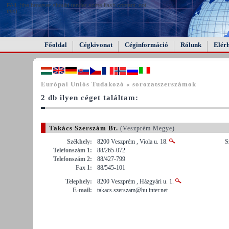
FAIL (the browser should render some flash content, not
this).
Főoldal
Cégkivonat
Céginformáció
Rólunk
Elér
Európai Uniós Tudakozó « sorozatszerszámok
2 db ilyen céget találtam:
Takács Szerszám Bt.
(Veszprém Megye)
Székhely:
8200 Veszprém , Viola u. 18.
S
Telefonszám 1:
88/265-072
Telefonszám 2:
88/427-799
Fax 1:
88/545-101
Telephely:
8200 Veszprém , Házgyári u. 1.
E-mail:
takacs.szerszam@hu.inter.net