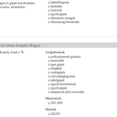
habfeldolgozás
agok és gépek kereskedelme;
laminálás
ervezése, kivitelezése.
kasírozás
egyedi gépek
dekorációs anyagok
dekoranyag kereskedés
od-Abaúj-Zemplén Megye)
Kerpely Antal u.
Szolgáltatások
acélszerkezetek gyártása
lemezollók
ipari gépek
élhajlítók
sodrógépek
szerszámgépgyártás
kábelgépek
egyedi berendezések
egyedi gépek
kalapácsok (kézi szerszám)
Minősítések
ISO 2001
Márkák
DIGEP