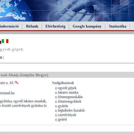
információ
Rólunk
Elérhetőség
Google kampány
Statisztika
gyedi gépek
m:
sod-Abaúj-Zemplén Megye)
öri u. 43.
Szolgáltatások
egyedi gépek
lakatos munka
reemail.hu
fémmegmunkálás
 gyártása, egyedi lakatos munkák,
fémtömegcikkek
és feszítő szerelvények gyártása és
gyártás
légkábeles huzalok
szerelvények
gyártó