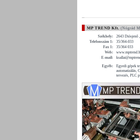
MP TREND Kft.
(Nógrád M
Székhely:
2643 Diósjenő 
Telefonszám 1:
35/364-033
Fax 1:
35/364 033
Web:
www.mptrend.
E-mail:
ksallai@mptren
Egyéb:
Egyedi gépek ter
automatizálás,
tervezés, PLC 