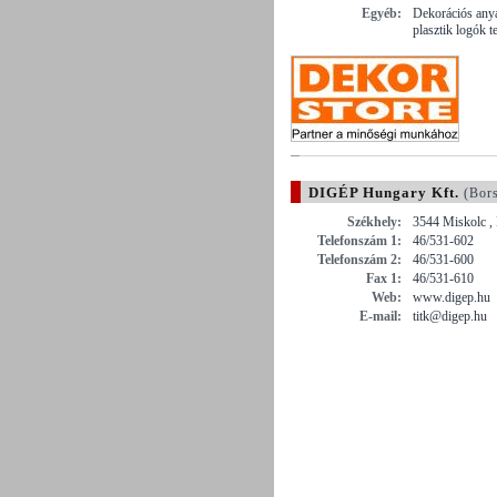
Egyéb:
Dekorációs any
plasztik logók t
DIGÉP Hungary Kft.
(Bors
Székhely:
3544 Miskolc , 
Telefonszám 1:
46/531-602
Telefonszám 2:
46/531-600
Fax 1:
46/531-610
Web:
www.digep.hu
E-mail:
titk@digep.hu