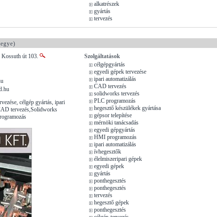
alkatrészek
gyártás
tervezés
egye)
, Kossuth út 103.
Szolgáltatások
célgépgyártás
egyedi gépek tervezése
ipari automatizálás
hu
CAD tervezés
d.hu
solidworks tervezés
PLC programozás
vezése, célgép gyártás, ipari
hegesztő készülékek gyártása
 CAD tervezés,Solidworks
gépsor telepítése
programozás
mérnöki tanácsadás
egyedi gépgyártás
HMI programozás
ipari automatizálás
ívhegesztők
élelmiszeripari gépek
egyedi gépek
gyártás
ponthegesztés
ponthegesztés
tervezés
hegesztő gépek
ponthegesztés
célgép-tervezés