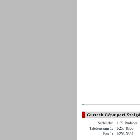
Gurtech Gépuipari Szolgá
Székhely:
1171 Budapest ,
Telefonszám 1:
1/257-8366
Fax 1:
1/253-5357