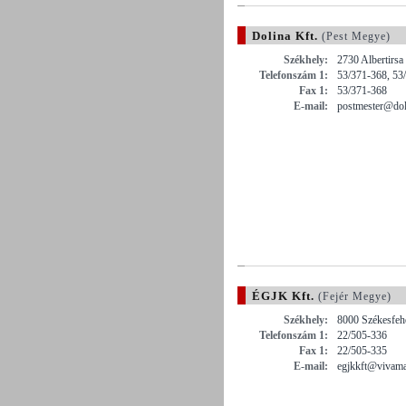
Dolina Kft.
(Pest Megye)
Székhely:
2730 Albertirsa
Telefonszám 1:
53/371-368, 53
Fax 1:
53/371-368
E-mail:
postmester@doli
ÉGJK Kft.
(Fejér Megye)
Székhely:
8000 Székesfehé
Telefonszám 1:
22/505-336
Fax 1:
22/505-335
E-mail:
egjkkft@vivama