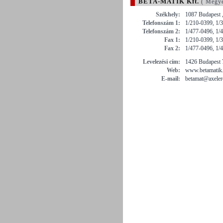
BÉTA-MATIK Kft.
( Megy
Székhely:
1087 Budapest 
Telefonszám 1:
1/210-0399, 1/
Telefonszám 2:
1/477-0496, 1/
Fax 1:
1/210-0399, 1/
Fax 2:
1/477-0496, 1/
Levelezési cím:
1426 Budapest 7
Web:
www.betamatik
E-mail:
betamat@axeler