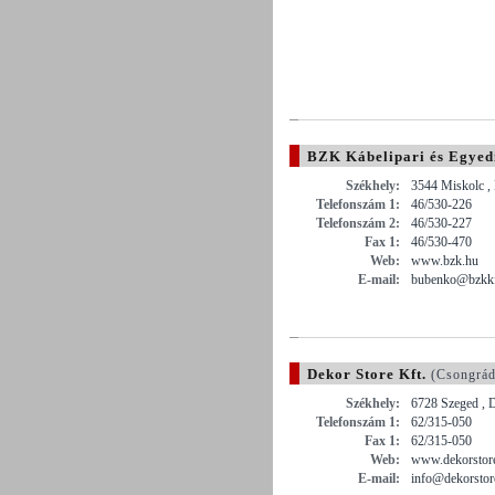
BZK Kábelipari és Egyed
Székhely:
3544 Miskolc , 
Telefonszám 1:
46/530-226
Telefonszám 2:
46/530-227
Fax 1:
46/530-470
Web:
www.bzk.hu
E-mail:
bubenko@bzkkft
Dekor Store Kft.
(Csongrád
Székhely:
6728 Szeged , 
Telefonszám 1:
62/315-050
Fax 1:
62/315-050
Web:
www.dekorstor
E-mail:
info@dekorstor