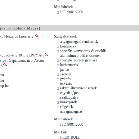
Minősítések
ISO 9001:2000
gykun-Szolnok Megye)
 , Mészáros Lázár u. 2.
Szolgáltatások
anyagmozgató rendszerek
konténerek
speciális konvejorok és emelők
ny , Tőtevény 191. GÉPGYÁR
alumínium profilrendszerek
speciális görgők gyártása
nye , Gépállmoás út 5. Ascon-
karbantartás
ég
javítás
szerelés
.hu
gyártás
.hu
tervezés
oop.hu
raktári állványrendszerek
egyedi gépek
szállítópálya
konvejorok
célgépek
anyagmozgatás
Minősítések
ISO 9001:2000
Márkák
FLEX-ROLL