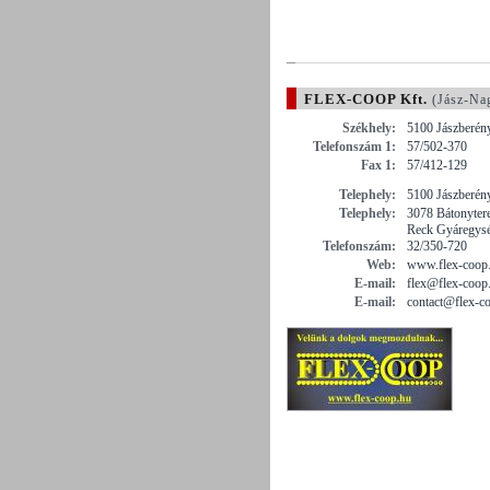
FLEX-COOP Kft.
(Jász-Na
Székhely:
5100 Jászberény
Telefonszám 1:
57/502-370
Fax 1:
57/412-129
Telephely:
5100 Jászberé
Telephely:
3078 Bátonytere
Reck Gyáregys
Telefonszám:
32/350-720
Web:
www.flex-coop
E-mail:
flex@flex-coop
E-mail:
contact@flex-c