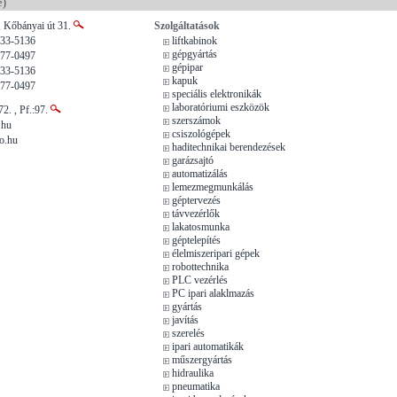
e)
, Kőbányai út 31.
Szolgáltatások
333-5136
liftkabinok
gépgyártás
477-0497
gépipar
333-5136
kapuk
477-0497
speciális elektronikák
laboratóriumi eszközök
2. , Pf.:97.
szerszámok
.hu
csiszológépek
o.hu
haditechnikai berendezések
garázsajtó
automatizálás
lemezmegmunkálás
géptervezés
távvezérlők
lakatosmunka
géptelepítés
élelmiszeripari gépek
robottechnika
PLC vezérlés
PC ipari alaklmazás
gyártás
javítás
szerelés
ipari automatikák
műszergyártás
hidraulika
pneumatika