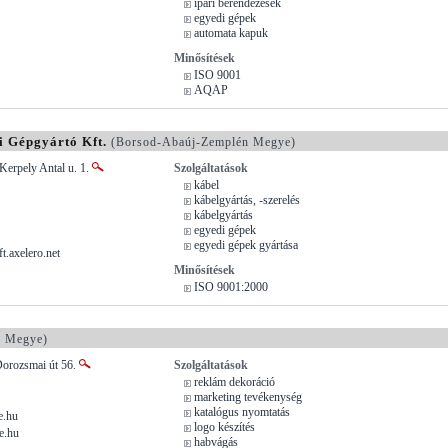
ipari berendezések
egyedi gépek
automata kapuk
Minősítések
ISO 9001
AQAP
i Gépgyártó Kft.
(Borsod-Abaúj-Zemplén Megye)
Kerpely Antal u. 1.
Szolgáltatások
kábel
kábelgyártás, -szerelés
kábelgyártás
egyedi gépek
egyedi gépek gyártása
.axelero.net
Minősítések
ISO 9001:2000
 Megye)
Dorozsmai út 56.
Szolgáltatások
reklám dekoráció
marketing tevékenység
katalógus nyomtatás
e.hu
logo készítés
e.hu
habvágás