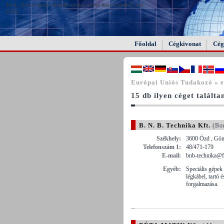
FAIL (the browser should render some flash content, not
this).
Főoldal
Cégkivonat
Cég
Európai Uniós Tudakozó « e
15 db ilyen céget találta
B. N. B. Technika Kft.
(Bor
Székhely:
3600 Ózd , Göm
Telefonszám 1:
48/471-179
E-mail:
bnb-technika@f
Egyéb:
Speciális gépek
légkábel, tartó 
forgalmazása.