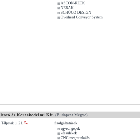
ASCON-RECK
NERAK
SCHÜCO DESIGN
Overhead Conveyor System
ltató és Kereskedelmi Kft.
(Budapest Megye)
 Tálpatak u. 21.
Szolgáltatások
egyedi gépek
készülékek
CNC megmunkálás