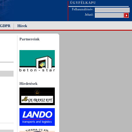
ÜGYFÉLKAPU
Felhasználónév:
Jelszó:
GDPR
Hírek
Partnereink
Hirdetések