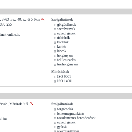
 , 3763 hrsz. 40. sz. út 5-6km
Szolgáltatások
/370-255
görgősláncok
szerelvények
egyedi gépek
na.t-online.hu
útátfúrók
korlátok
kerítés
láncok
horganyzás
felületkezelés
tüzihorganyzás
Minősítések
ISO 9001
ISO 14001
rvár , Mártírok út 5.
Szolgáltatások
forgácsolás
lemezmegmunkálás
rozsdamentes berendezések
il.hu
egyedi gépek
gyártás
alkatrészgyártás