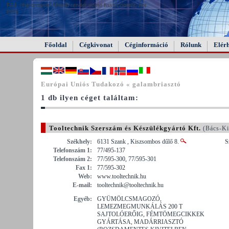
FAIL (the browser should render some flash content, not
this).
Főoldal
Cégkivonat
Céginformáció
Rólunk
Elér
Európai Uniós Tudakozó « galambriasztó
1 db ilyen céget találtam:
Tooltechnik Szerszám és Készülékgyártó Kft.
(Bács-Ki
Székhely:
6131 Szank , Kiszsombos dűlő 8.
S
Telefonszám 1:
77/495-137
Telefonszám 2:
77/595-300, 77/595-301
Fax 1:
77/595-302
Web:
www.tooltechnik.hu
E-mail:
tooltechnik@tooltechnik.hu
Egyéb:
GYÜMÖLCSMAGOZÓ,
LEMEZMEGMUNKÁLÁS 200 T
SAJTOLÓERŐIG, FÉMTÖMEGCIKKEK
GYÁRTÁSA, MADÁRRIASZTÓ