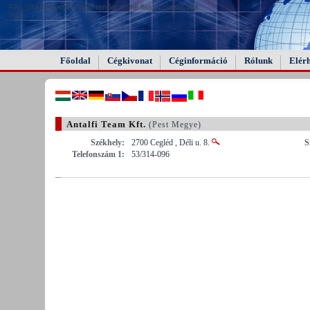
FAIL (the browser should render some flash content, not
this).
Főoldal
Cégkivonat
Céginformáció
Rólunk
Elér
Antalfi Team Kft.
(Pest Megye)
Székhely:
2700 Cegléd , Déli u. 8.
S
Telefonszám 1:
53/314-096