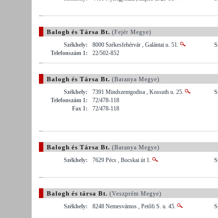
Balogh és Társa Bt.
(Fejér Megye)
Székhely:
8000 Székesfehérvár , Galántai u. 51.
S
Telefonszám 1:
22/502-852
Balogh és Társa Bt.
(Baranya Megye)
Székhely:
7391 Mindszentgodisa , Kossuth u. 25.
S
Telefonszám 1:
72/478-118
Fax 1:
72/478-118
Balogh és Társa Bt.
(Baranya Megye)
Székhely:
7629 Pécs , Bocskai út 1.
S
Balogh és társa Bt.
(Veszprém Megye)
Székhely:
8248 Nemesvámos , Petőfi S. u. 45.
S