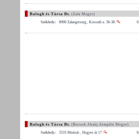
Balogh és Társa Bt.
(Zala Megye)
Székhely:
8900 Zalaegerszeg , Kossuth u. 36-38.
S
Balogh és Társa Bt.
(Borsod-Abaúj-Zemplén Megye)
Székhely:
3535 Miskolc , Hegyes út 17.
S