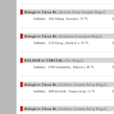
Balogh és Társa Bt.
(Borsod-Abaúj-Zemplén Megye)
Székhely:
3842 Halmaj , Kossuth u. 35.
S
Balogh és Társa Bt.
(Komárom-Esztergom Megye)
Székhely:
2510 Dorog , Bartók B. u. 59.
S
BALOGH és TÁRSA Bt.
(Vas Megye)
Székhely:
9700 Szombathely , Rákóczi u. 48.
S
Balogh és Társa Bt.
(Szabolcs-Szatmár-Bereg Megye)
Székhely:
4600 Kisvárda , Tompos uti ltp. 12.
S
Balogh és Társa Bt.
(Szabolcs-Szatmár-Bereg Megye)