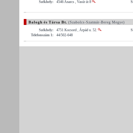
Székhely:
4546 Anarcs , Vasút út 8
S
Balogh és Társa Bt.
(Szabolcs-Szatmár-Bereg Megye)
Székhely:
4751 Kocsord , Árpád u. 52.
S
Telefonszám 1:
44/502-648