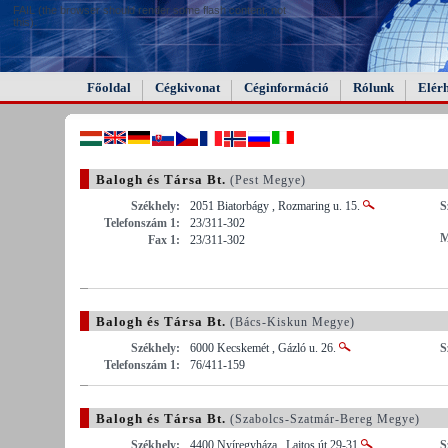
FAIL (the browser should render some flash content, not
this).
Főoldal
Cégkivonat
Céginformáció
Rólunk
Elér
Balogh és Társa Bt.
(Pest Megye)
Székhely:
2051 Biatorbágy , Rozmaring u. 15.
S
Telefonszám 1:
23/311-302
M
Fax 1:
23/311-302
Balogh és Társa Bt.
(Bács-Kiskun Megye)
Székhely:
6000 Kecskemét , Gázló u. 26.
S
Telefonszám 1:
76/411-159
Balogh és Társa Bt.
(Szabolcs-Szatmár-Bereg Megye)
Székhely:
4400 Nyíregyháza , Lajtos út 29-31
S