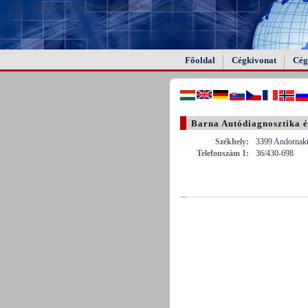
FAIL (the browser should render some flash content, not
this).
Főoldal
Cégkivonat
Cég
Barna Autódiagnosztika é
Székhely:
3399 Andornaktá
Telefonszám 1:
36/430-698