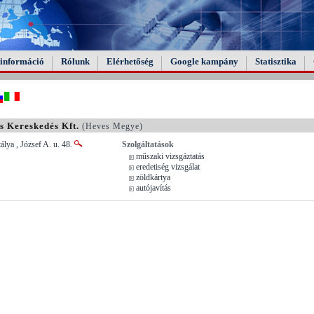
információ
Rólunk
Elérhetőség
Google kampány
Statisztika
s Kereskedés Kft.
(Heves Megye)
lya , József A. u. 48.
Szolgáltatások
műszaki vizsgáztatás
eredetiség vizsgálat
zöldkártya
autójavítás