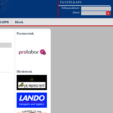
ÜGYFÉLKAPU
Felhasználónév:
Jelszó:
GDPR
Hírek
Partnereink
Hirdetések