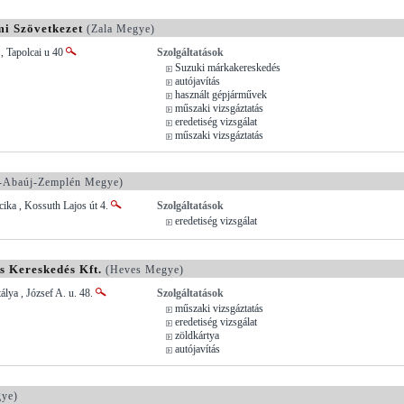
mi Szövetkezet
(Zala Megye)
, Tapolcai u 40
Szolgáltatások
Suzuki márkakereskedés
autójavítás
használt gépjárművek
műszaki vizsgáztatás
eredetiség vizsgálat
műszaki vizsgáztatás
-Abaúj-Zemplén Megye)
ika , Kossuth Lajos út 4.
Szolgáltatások
eredetiség vizsgálat
s Kereskedés Kft.
(Heves Megye)
lya , József A. u. 48.
Szolgáltatások
műszaki vizsgáztatás
eredetiség vizsgálat
zöldkártya
autójavítás
ye)