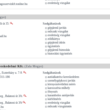
eredetiség vizsgálat
goszervizkft.tonline.hu
gye)
ői út 35.
Szolgáltatások
gépjármű javítás
műszaki vizsgálat
eredetiség vizsgálat
ail.hu
zöldkártya
gépjármű átírás
ügyintézés
gépjármű biztosítás
biztosítási ügyintézés
reskedelmi Kft.
(Zala Megye)
 Eszterházy u. 7-9.
Szolgáltatások
/311-186
autóalkatrész kereskedelem
személygépkocsi javítás
környezetvédelmi mérés
karosszéria műhely
fényezés
karambolos autójavítás
eg , Balatoni út 3/b.
kárfelmérés
eg , Balatoni út 3/b
eredetiség vizsgálat
műszaki vizsgáztatás
.hu