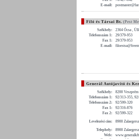
E-mail:
postmaster@fara
Filó és Társai Bt.
(Pest Me
Székhely:
2364 Ócsa , Üll
Telefonszám 1:
29/379-953
Fax 1:
29/379-953
E-mail:
filoestsa@freem
Generál Autójavító és Ke
Székhely:
8200 Veszprém ,
Telefonszám 1:
92/313-355, 92
Telefonszám 2:
92/599-320
Fax 1:
92/316-876
Fax 2:
92/599-322
Levelezési cím:
8900 Zalaegersz
Telephely:
8900 Zalaegersz
Web:
www.generalkft