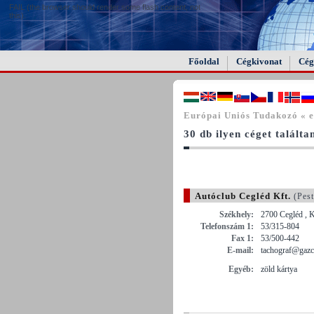
FAIL (the browser should render some flash content, not
this).
Főoldal
Cégkivonat
Cég
Európai Uniós Tudakozó « er
30 db ilyen céget találta
Autóclub Cegléd Kft.
(Pes
Székhely:
2700 Cegléd , K
Telefonszám 1:
53/315-804
Fax 1:
53/500-442
E-mail:
tachograf@gazcl
Egyéb:
zöld kártya