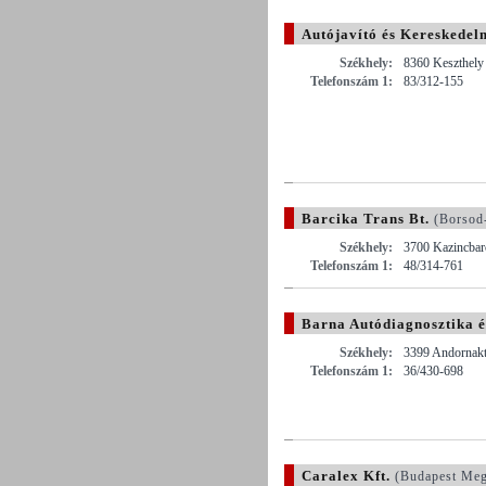
Autójavító és Kereskedel
Székhely:
8360 Keszthely 
Telefonszám 1:
83/312-155
Barcika Trans Bt.
(Borsod
Székhely:
3700 Kazincbarc
Telefonszám 1:
48/314-761
Barna Autódiagnosztika é
Székhely:
3399 Andornaktá
Telefonszám 1:
36/430-698
Caralex Kft.
(Budapest Meg