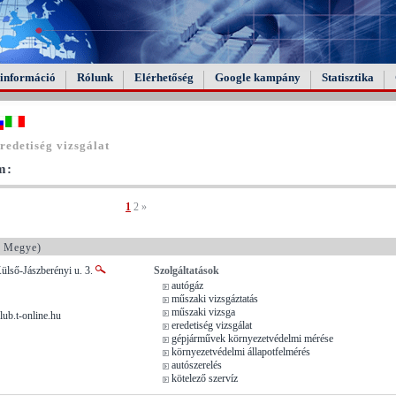
információ
Rólunk
Elérhetőség
Google kampány
Statisztika
edetiség vizsgálat
m:
1
2
»
t Megye)
ülső-Jászberényi u. 3.
Szolgáltatások
autógáz
műszaki vizsgáztatás
műszaki vizsga
ub.t-online.hu
eredetiség vizsgálat
gépjárművek környezetvédelmi mérése
környezetvédelmi állapotfelmérés
autószerelés
kötelező szervíz