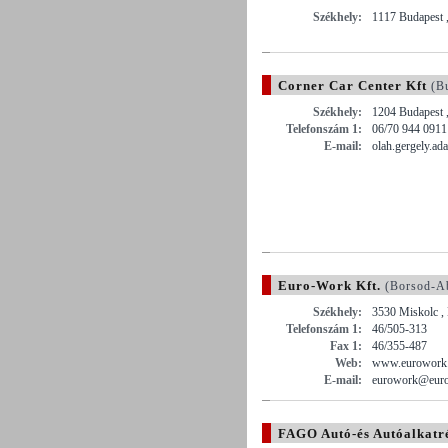
Székhely:
1117 Budapest 
Corner Car Center Kft
(Bu
Székhely:
1204 Budapest 
Telefonszám 1:
06/70 944 0911
E-mail:
olah.gergely.a
Euro-Work Kft.
(Borsod-A
Székhely:
3530 Miskolc ,
Telefonszám 1:
46/505-313
Fax 1:
46/355-487
Web:
www.eurowork
E-mail:
eurowork@eur
FAGO Autó-és Autóalkatré