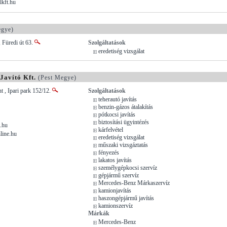
lkft.hu
egye)
 Füredi út 63.
Szolgáltatások
eredetiség vizsgálat
Javító Kft.
(Pest Megye)
t , Ipari park 152/12.
Szolgáltatások
teherautó javítás
benzin-gázos átalakítás
pótkocsi javítás
biztosítási ügyintézés
.hu
kárfelvétel
line.hu
eredetiség vizsgálat
műszaki vizsgáztatás
fényezés
lakatos javítás
személygépkocsi szervíz
gépjármű szervíz
Mercedes-Benz Márkaszervíz
kamionjavítás
haszongépjármű javítás
kamionszervíz
Márkák
Mercedes-Benz