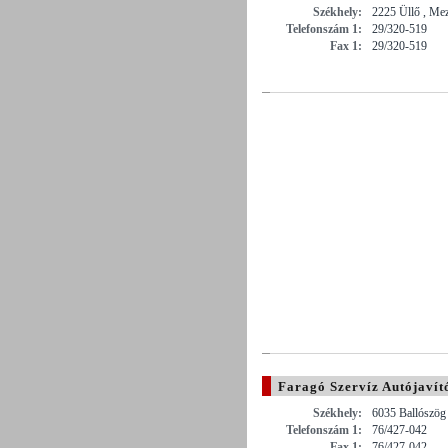
Székhely:
2225 Üllő , Me
Telefonszám 1:
29/320-519
Fax 1:
29/320-519
Faragó Szervíz Autójavító
Székhely:
6035 Ballószög 
Telefonszám 1:
76/427-042
Fax 1:
76/427-042