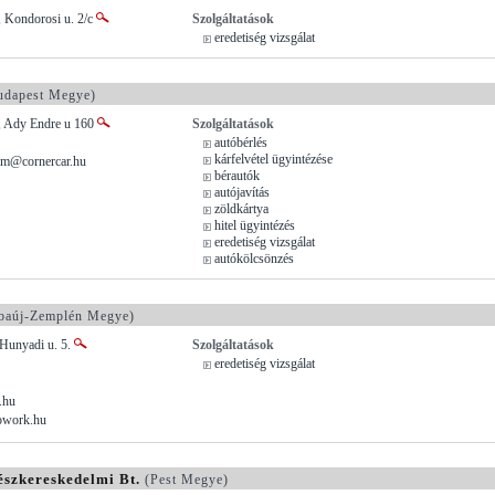
, Kondorosi u. 2/c
Szolgáltatások
eredetiség vizsgálat
dapest Megye)
, Ady Endre u 160
Szolgáltatások
autóbérlés
kárfelvétel ügyintézése
dam@cornercar.hu
bérautók
autójavítás
zöldkártya
hitel ügyintézés
eredetiség vizsgálat
autókölcsönzés
baúj-Zemplén Megye)
 Hunyadi u. 5.
Szolgáltatások
eredetiség vizsgálat
.hu
owork.hu
szkereskedelmi Bt.
(Pest Megye)