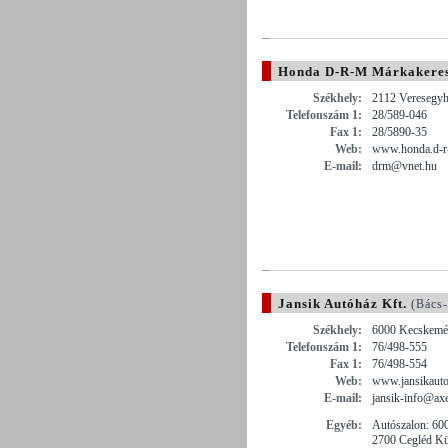
Honda D-R-M Márkakeres
Székhely:
2112 Veresegyh
Telefonszám 1:
28/589-046
Fax 1:
28/5890-35
Web:
www.honda.d-r
E-mail:
drm@vnet.hu
Jansik Autóház Kft.
(Bács-
Székhely:
6000 Kecskemét
Telefonszám 1:
76/498-555
Fax 1:
76/498-554
Web:
www.jansikauto
E-mail:
jansik-info@axe
Egyéb:
Autószalon: 60
2700 Cegléd Kül