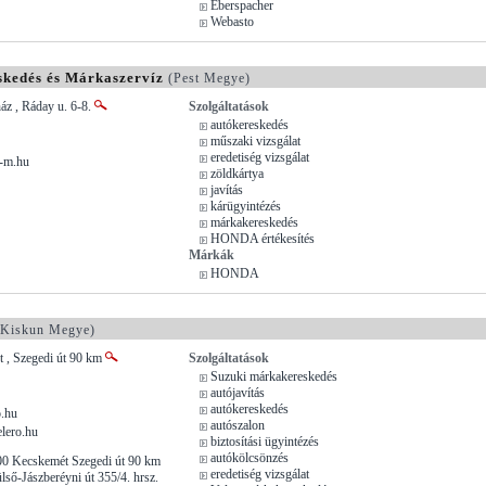
Eberspacher
Webasto
kedés és Márkaszervíz
(Pest Megye)
áz , Ráday u. 6-8.
Szolgáltatások
autókereskedés
műszaki vizsgálat
eredetiség vizsgálat
-m.hu
zöldkártya
javítás
kárügyintézés
márkakereskedés
HONDA értékesítés
Márkák
HONDA
Kiskun Megye)
 , Szegedi út 90 km
Szolgáltatások
Suzuki márkakereskedés
autójavítás
autókereskedés
.hu
autószalon
lero.hu
biztosítási ügyintézés
autókölcsönzés
00 Kecskemét Szegedi út 90 km
eredetiség vizsgálat
ső-Jászberéyni út 355/4. hrsz.