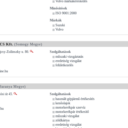
Volvo márkakereskedés
Minősítések
ISO 9001:2000
Márkák
Suzuki
Volvo
S Kft.
(Somogy Megye)
jcsy-Zsilinszky u. 86.
Szolgáltatások
műszaki vizsgáztatás
eredetiség vizsgálat
felületkezelés
ine.hu
Baranya Megye)
lósi út 45.
Szolgáltatások
használt gépjármű értékesítés
kenőolajok
motorkerékpár szervíz
.hu
motorkerékpár értékesítő
műszaki vizsgálat
zöldkártya
eredetiség vizsgálat