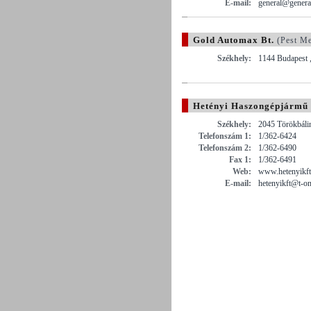
E-mail:
general@genera
Gold Automax Bt.
(Pest M
Székhely:
1144 Budapest ,
Hetényi Haszongépjármű 
Székhely:
2045 Törökbálin
Telefonszám 1:
1/362-6424
Telefonszám 2:
1/362-6490
Fax 1:
1/362-6491
Web:
www.hetenyikft
E-mail:
hetenyikft@t-on