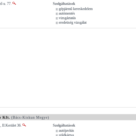
ző u. 77.
Szolgáltatások
gépjármű kereskedelem
autómentés
vizsgáztatás
eredetiség vizsgálat
 Kft.
(Bács-Kiskun Megye)
, II.Kerület 36.
Szolgáltatások
autójavítás
zöldkártya