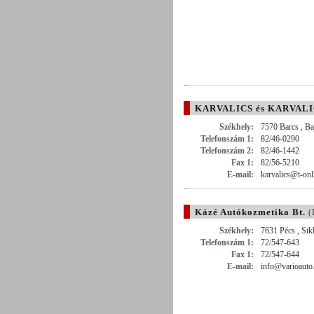
KARVALICS és KARVALIC
Székhely:
7570 Barcs , Ba
Telefonszám 1:
82/46-0290
Telefonszám 2:
82/46-1442
Fax 1:
82/56-5210
E-mail:
karvalics@t-onl
Kázé Autókozmetika Bt.
(
Székhely:
7631 Pécs , Sik
Telefonszám 1:
72/547-643
Fax 1:
72/547-644
E-mail:
info@varioauto