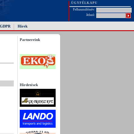
ÜGYFÉLKAPU
Felhasználónév:
Jelszó:
GDPR
Hírek
Partnereink
Hirdetések