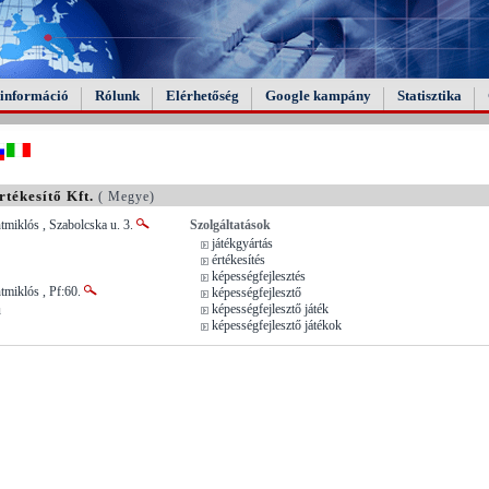
információ
Rólunk
Elérhetőség
Google kampány
Statisztika
tékesítő Kft.
( Megye)
tmiklós , Szabolcska u. 3.
Szolgáltatások
játékgyártás
értékesítés
képességfejlesztés
tmiklós , Pf:60.
képességfejlesztő
képességfejlesztő játék
u
képességfejlesztő játékok