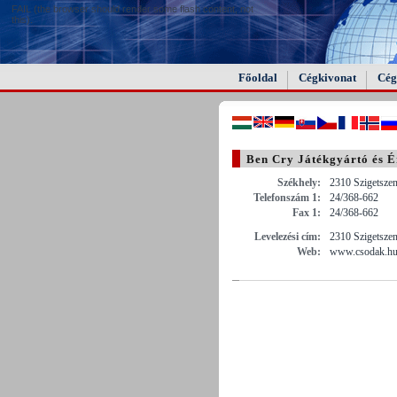
FAIL (the browser should render some flash content, not
this).
Főoldal
Cégkivonat
Cég
Ben Cry Játékgyártó és Ér
Székhely:
2310 Szigetszen
Telefonszám 1:
24/368-662
Fax 1:
24/368-662
Levelezési cím:
2310 Szigetszen
Web:
www.csodak.h