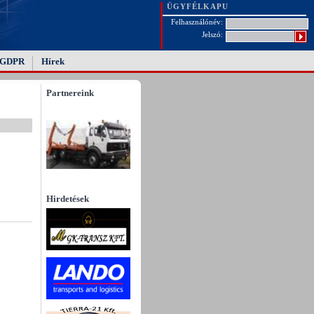
ÜGYFÉLKAPU
Felhasználónév:
Jelszó:
GDPR
Hírek
Partnereink
Hirdetések