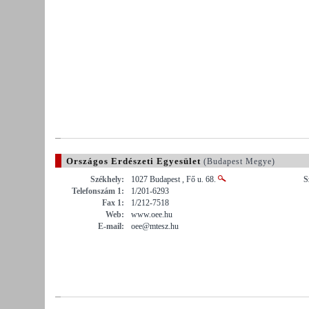
Országos Erdészeti Egyesület
(Budapest Megye)
Székhely:
1027 Budapest , Fő u. 68.
S
Telefonszám 1:
1/201-6293
Fax 1:
1/212-7518
Web:
www.oee.hu
E-mail:
oee@mtesz.hu