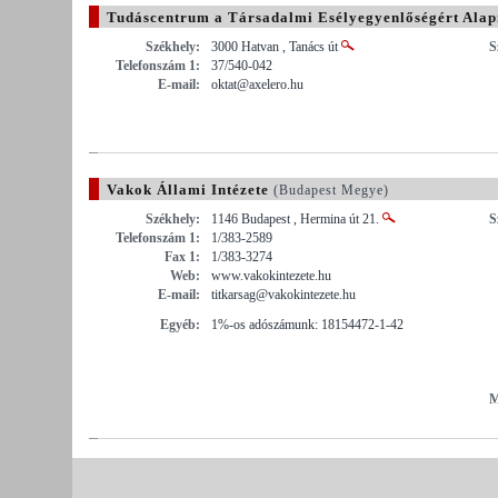
Tudáscentrum a Társadalmi Esélyegyenlőségért Alap
Székhely:
3000 Hatvan , Tanács út
S
Telefonszám 1:
37/540-042
E-mail:
oktat@axelero.hu
Vakok Állami Intézete
(Budapest Megye)
Székhely:
1146 Budapest , Hermina út 21.
S
Telefonszám 1:
1/383-2589
Fax 1:
1/383-3274
Web:
www.vakokintezete.hu
E-mail:
titkarsag@vakokintezete.hu
Egyéb:
1%-os adószámunk: 18154472-1-42
M