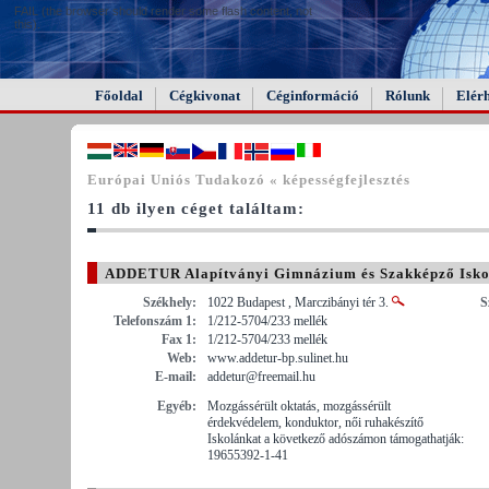
FAIL (the browser should render some flash content, not
this).
Főoldal
Cégkivonat
Céginformáció
Rólunk
Elér
Európai Uniós Tudakozó « képességfejlesztés
11 db ilyen céget találtam:
ADDETUR Alapítványi Gimnázium és Szakképző Isko
Székhely:
1022 Budapest , Marczibányi tér 3.
S
Telefonszám 1:
1/212-5704/233 mellék
Fax 1:
1/212-5704/233 mellék
Web:
www.addetur-bp.sulinet.hu
E-mail:
addetur@freemail.hu
Egyéb:
Mozgássérült oktatás, mozgássérült
érdekvédelem, konduktor, női ruhakészítő
Iskolánkat a következő adószámon támogathatják:
19655392-1-41