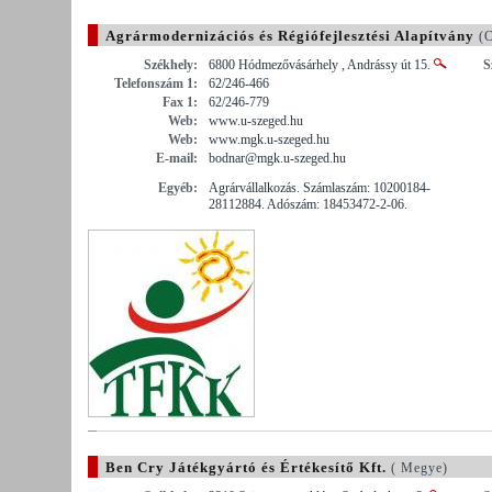
Agrármodernizációs és Régiófejlesztési Alapítvány
(C
Székhely:
6800 Hódmezővásárhely , Andrássy út 15.
S
Telefonszám 1:
62/246-466
Fax 1:
62/246-779
Web:
www.u-szeged.hu
Web:
www.mgk.u-szeged.hu
E-mail:
bodnar@mgk.u-szeged.hu
Egyéb:
Agrárvállalkozás. Számlaszám: 10200184-
28112884. Adószám: 18453472-2-06.
Ben Cry Játékgyártó és Értékesítő Kft.
( Megye)