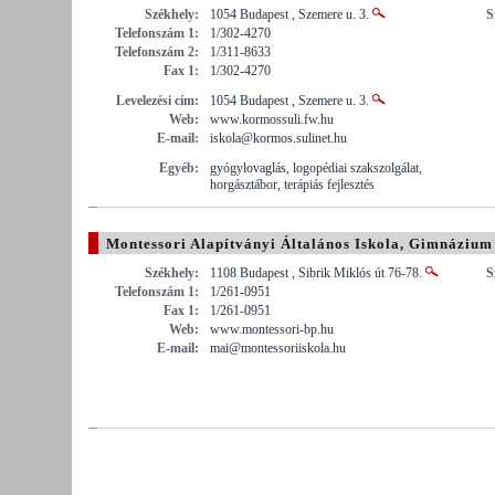
Székhely:
1054 Budapest , Szemere u. 3.
S
Telefonszám 1:
1/302-4270
Telefonszám 2:
1/311-8633
Fax 1:
1/302-4270
Levelezési cím:
1054 Budapest , Szemere u. 3.
Web:
www.kormossuli.fw.hu
E-mail:
iskola@kormos.sulinet.hu
Egyéb:
gyógylovaglás, logopédiai szakszolgálat,
horgásztábor, terápiás fejlesztés
Montessori Alapítványi Általános Iskola, Gimnázium
Székhely:
1108 Budapest , Sibrik Miklós út 76-78.
S
Telefonszám 1:
1/261-0951
Fax 1:
1/261-0951
Web:
www.montessori-bp.hu
E-mail:
mai@montessoriiskola.hu