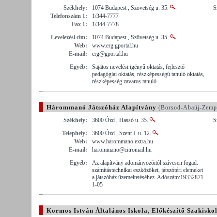
Székhely:
1074 Budapest , Szövetség u. 35.
S
Telefonszám 1:
1/344-7777
Fax 1:
1/344-7778
Levelezési cím:
1074 Budapest , Szövetség u. 35.
Web:
www.erg.gportal.hu
E-mail:
erg@gportal.hu
Egyéb:
Sajátos nevelési igényű oktatás, fejlesztő
pedagógiai oktatás, részképességű tanuló oktatás,
részképesség zavaros tanuló
Hárommanó Játszóház Alapítvány
(Borsod-Abaúj-Zemp
Székhely:
3600 Ózd , Hassó u. 35.
S
Telephely:
3600 Ózd , Szent I. u. 12.
Web:
www.harommano.extra.hu
E-mail:
harommano@citromail.hu
Egyéb:
Az alapítvány adományozóitól szívesen fogad:
számítástechnikai eszközöket, játszótéri elemeket
a játszóház üzemeltetéséhez. Adószám:19332871-
1-05
Kormos István Általános Iskola, Előkészítő Szakisko