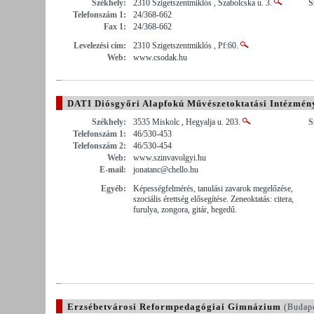
Székhely:
2310 Szigetszentmiklós , Szabolcska u. 3.
S
Telefonszám 1:
24/368-662
Fax 1:
24/368-662
Levelezési cím:
2310 Szigetszentmiklós , Pf:60.
Web:
www.csodak.hu
DATI Diósgyőri Alapfokú Művészetoktatási Intézmény
Zemplén Megye)
Székhely:
3535 Miskolc , Hegyalja u. 203.
S
Telefonszám 1:
46/530-453
Telefonszám 2:
46/530-454
Web:
www.szinvavolgyi.hu
E-mail:
jonatanc@chello.hu
Egyéb:
Képességfelmérés, tanulási zavarok megelőzése,
szociális érettség elősegítése. Zeneoktatás: citera,
furulya, zongora, gitár, hegedű.
Erzsébetvárosi Reformpedagógiai Gimnázium
(Budap