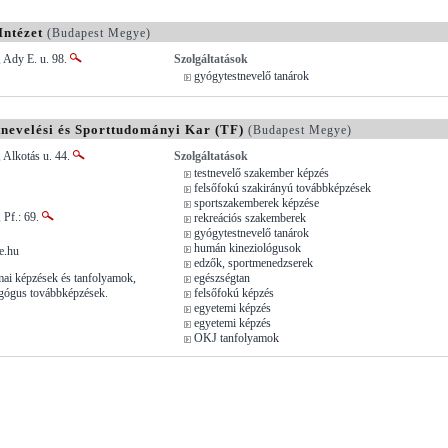
Intézet
(Budapest Megye)
 Ady E. u. 98.
Szolgáltatások
gyógytestnevelő tanárok
nevelési és Sporttudományi Kar (TF)
(Budapest Megye)
 Alkotás u. 44.
Szolgáltatások
testnevelő szakember képzés
felsőfokú szakirányú továbbképzések
sportszakemberek képzése
 Pf.: 69.
rekreációs szakemberek
gyógytestnevelő tanárok
humán kineziológusok
e.hu
edzők, sportmenedzserek
ai képzések és tanfolyamok,
egészségtan
agógus továbbképzések.
felsőfokú képzés
egyetemi képzés
egyetemi képzés
OKJ tanfolyamok