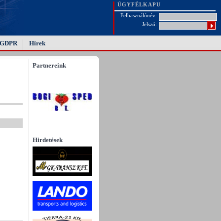
ÜGYFÉLKAPU
Felhasználónév:
Jelszó:
GDPR
Hírek
Partnereink
Hirdetések