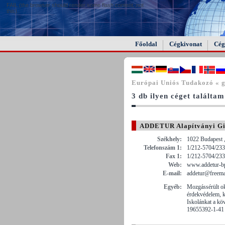
FAIL (the browser should render some flash content, not
this).
Főoldal
Cégkivonat
Cég
Európai Uniós Tudakozó « g
3 db ilyen céget találtam
ADDETUR Alapítványi Gi
Székhely:
1022 Budapest ,
Telefonszám 1:
1/212-5704/233
Fax 1:
1/212-5704/233
Web:
www.addetur-bp
E-mail:
addetur@freema
Egyéb:
Mozgássérült ok
érdekvédelem, k
Iskolánkat a kö
19655392-1-41