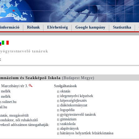
információ
Rólunk
Elérhetőség
Google kampány
Statisztika
yógytestnevelő tanárok
:
mnázium és Szakképző Iskola
(Budapest Megye)
 Marczibányi tér 3.
Szolgáltatások
 mellék
oktatás
idegennyelvi képzések
 mellék
képességfejlesztés
.sulinet.hu
diákönkormányzat
il.hu
logopédia
gyógytestnevelő tanárok
tatás, mozgássérült
gimnázium
onduktor, női ruhakészítő
szakiskola
vetkező adószámon támogathatják:
alapítványok
hátrányos helyzetűek felzárkóztatása