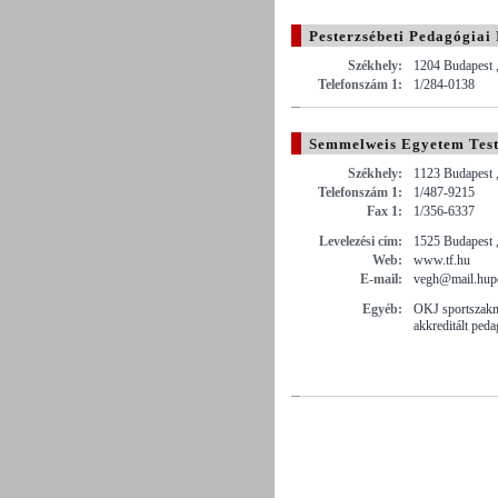
Pesterzsébeti Pedagógiai 
Székhely:
1204 Budapest ,
Telefonszám 1:
1/284-0138
Semmelweis Egyetem Test
Székhely:
1123 Budapest ,
Telefonszám 1:
1/487-9215
Fax 1:
1/356-6337
Levelezési cím:
1525 Budapest ,
Web:
www.tf.hu
E-mail:
vegh@mail.hup
Egyéb:
OKJ sportszakm
akkreditált ped