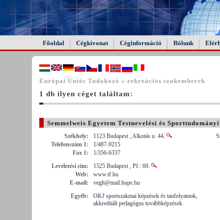
FAIL (the browser should render some flash content, not
this).
Főoldal
Cégkivonat
Céginformáció
Rólunk
Elér
Európai Uniós Tudakozó « rekreációs szakemberek
1 db ilyen céget találtam:
Semmelweis Egyetem Testnevelési és Sporttudományi
Székhely:
1123 Budapest , Alkotás u. 44.
S
Telefonszám 1:
1/487-9215
Fax 1:
1/356-6337
Levelezési cím:
1525 Budapest , Pf.: 69.
Web:
www.tf.hu
E-mail:
vegh@mail.hupe.hu
Egyéb:
OKJ sportszakmai képzések és tanfolyamok,
akkreditált pedagógus továbbképzések.