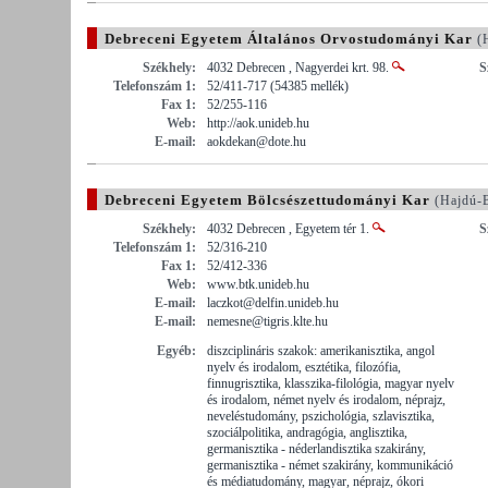
Debreceni Egyetem Általános Orvostudományi Kar
(H
Székhely:
4032 Debrecen , Nagyerdei krt. 98.
S
Telefonszám 1:
52/411-717 (54385 mellék)
Fax 1:
52/255-116
Web:
http://aok.unideb.hu
E-mail:
aokdekan@dote.hu
Debreceni Egyetem Bölcsészettudományi Kar
(Hajdú-
Székhely:
4032 Debrecen , Egyetem tér 1.
S
Telefonszám 1:
52/316-210
Fax 1:
52/412-336
Web:
www.btk.unideb.hu
E-mail:
laczkot@delfin.unideb.hu
E-mail:
nemesne@tigris.klte.hu
Egyéb:
diszciplináris szakok: amerikanisztika, angol
nyelv és irodalom, esztétika, filozófia,
finnugrisztika, klasszika-filológia, magyar nyelv
és irodalom, német nyelv és irodalom, néprajz,
neveléstudomány, pszichológia, szlavisztika,
szociálpolitika, andragógia, anglisztika,
germanisztika - néderlandisztika szakirány,
germanisztika - német szakirány, kommunikáció
és médiatudomány, magyar, néprajz, ókori