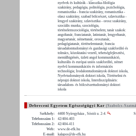
nyelvek és kultúrák - klasszika-filológia
szakirány, pedagógia, politológia, pszichológia,
romanisztika - francia szakirány, romanisztika -
olasz szakirány, szabad bölcsészet, szlavisztika -
lengyel szakirány, szlavisztika - orosz szakirány,
szociális munka, szociológia,
történelemszociológia, történelem; tanár szakok:
angoltanár, franciatanár, latintanár, lengyeltanár,
magyartanár, némettanár, orosztanár,
pedagógiatanár, történelemtanár; francia
társadalomtudományi és gazdasági szakfordító és
tolmács, közoktatási vezető, tehetségfejlesztési,
mentálhigiénés, üzleti angol kommunikáció,
kulturális és európai uniós szakfordító, német
nyelvű kommunikációs és információs
technológia; Irodalomtudományok doktori iskola,
Nyelvtudományok doktori iskola, Történelmi és
néprajzi doktori iskola, Interdiszciplináris:
társadalom- és bölcsészettudományi doktori
iskola
Debreceni Egyetem Egészségügyi Kar
(Szabolcs-Szatm
Székhely:
4400 Nyíregyháza , Sóstói u. 2-4.
S
Telefonszám 1:
42/404-403
Telefonszám 2:
42/404-411
Web:
www.de-efk.hu
E-mail:
kalapos@de-efk.hu