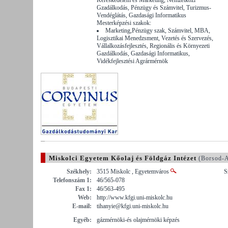
Gzadálkodás, Pénzügy és Számvitel, Turizmus-
Vendéglátás, Gazdasági Informatikus
Mesterképzési szakok:
Marketing,Pénzügy szak, Számvitel, MBA,
Logisztikai Menedzsment, Vezetés és Szervezés,
Vállalkozásfejlesztés, Regionális és Környezeti
Gazdálkodás, Gazdasági Informatikus,
Vidékfejlesztési Agrármérnök
Miskolci Egyetem Kőolaj és Földgáz Intézet
(Borsod-A
Székhely:
3515 Miskolc , Egyetemváros
S
Telefonszám 1:
46/565-078
Fax 1:
46/563-495
Web:
http://www.kfgi.uni-miskolc.hu
E-mail:
tihanyie@kfgi.uni-miskolc.hu
Egyéb:
gázmérnöki-és olajmérnöki képzés