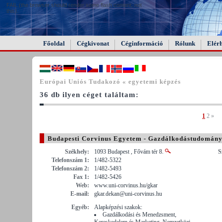
FAIL (the browser should render some flash content, not
this).
Főoldal
Cégkivonat
Céginformáció
Rólunk
Elér
Európai Uniós Tudakozó « egyetemi képzés
36 db ilyen céget találtam:
1
2
»
Budapesti Corvinus Egyetem - Gazdálkodástudomány
Székhely:
1093 Budapest , Fővám tér 8.
S
Telefonszám 1:
1/482-5322
Telefonszám 2:
1/482-5493
Fax 1:
1/482-5426
Web:
www.uni-corvinus.hu/gkar
E-mail:
gkar.dekan@uni-corvinus.hu
Egyéb:
Alapképzési szakok:
Gazdálkodási és Menedzsment,
Kereskedelem és Marketing, Nemzetközi