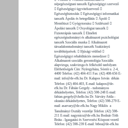
népegészségtani tanszék Egészségügyi szervező
 Egészségügyi ügyvitelszervező 
Egészségbiztosítás  Egészségügyi informatikai
tanszék Ápolás és betegellátás  Ápoló 
Mentőtiszt  Gyógytornász  Szülésznő 
Ápolási tanszék  Oxyológiai tanszék 
Fizioterápiás tanszék  Elméleti
egészségtudományi és alkalmazott pszichológiai
tanszék Szociális munka  Alkalmazott
társadalomtudományi tanszék Szakirányú
továbbképzések:  Ifjúsági védőnő 
Egészségügyi rehabilitációs menedzser 
Alkalmazott szociális gerontológia Szociális
alapvizsga, szakvizsga és felkészítő tanfolyam
Elérhetőségek Cím: Nyíregyháza, Sóstói u. 2-4,
4400 Telefon: (42) 404-411 Fax: (42) 408-656 E-
mail: info@de-efk.hu Dr. Kalapos István  dékán
Telefon: (42) 404-403, E-mail: kalapos@de-
efk.hu Dr. Fábián Gergely - tudományos
dékánhelyettes, Telefon: (42) 598-248 E-mail:
fabian.gergely@chello.hu Dr. Sárváry Attila -
oktatási dékánhelyettes, Telefon: (42) 598-279 E-
mail: asarvary@de-efk.hu Nagy Miklós  a
Tanulmányi Osztály vezetője Telefon: (42) 598-
211 E-mail: nagymicu@de-efk.hu Bodnár-Tóth
Beáta - Igazgatási és Szervezési Központ vezető
Telefon: (42) 598-239 E-mail: btbea@de-efk.hu