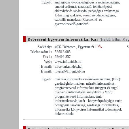
Egyéb:
andragógia, óvodapedagógus, szociálpedagógia,
emberi erőforrás tanácsadó, felnőttképzési
akkreditációs tanácsadó, pedagógus szakvizsga,
E-learning szakértő, vezető óvodapedagógus,
szociális menedzser, Csecsemő- és
gyermeknevelő-gondozó
Debreceni Egyetem Informatikai Kar
(Hajdú-Bihar Me
Székhely:
4032 Debrecen , Egyetem tér 1.
S
Telefonszám 1:
52/512-985
Fax 1:
52/416-857
Web:
www.inf.unideb.hu
E-mail:
info@inf.unideb.hu
E-mail:
hivatal@inf.unideb.hu
Egyéb:
műszaki informatikus mérnökasszisztens, (BSc):
gazdaságinformatikus, mérnök informatikus,
programtervező informatikus (magyar és angol
nyelven), informatikus könyvtáros. (MSc):
programtervező informatikus, tanár -
informatikatanár, tanár - könyvtárpedagógia tanár,
pedagógus szakvizsga, gazdasági informatikus,
informatika könyvtáros.Informatikai tudományok
doktori iskola