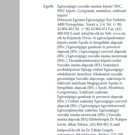
Egyéb:
Egészségügyi szociális munkás képzés! BSC,
MSC képzés. Gyógytanár, mentőtiszt, szülésznő
képzés!
Debreceni Egyetem Egészségügyi Kar Székhely:
4400 Nyíregyháza , Sóstói u. 2-4. Tel.: (+36)
42/404-403 Tel.: (+36) 42/404-411 Fax: (42)
408-656 E-mail: info@de-efk.hu Web: www.de-
efk.hu Képzések Orvos- és egészségtudományi
képzési terület Ápolás és betegellátás alapszak
(BSc.) Egészségügyi gondozás és prevenció
alapszak (BSc.) Egészségügyi szervező alapszak
(BSc.) Egészségügyi szociális munka mesterszak
(MSc.) Társadalomtudományi képzési terület
Szociális munka alapszak (BA) Szakirányú
továbbképzések Ifjúsági védőnő Egészségügyi
rehabilitációs menedzser Alkalmazott szociális
gerontológia Szociális alapvizsga, szakvizsga és
felkészítő tanfolyam Megjegyzések Ápolás és
betegellátás alapszak (BSc.) Ápoló, Mentőtiszt,
Gyógytornász, Szülésznő szakirány
Egészségügyi gondozás és prevenció alapszak
(BSc.) Védőnő szakirány Egészségügyi szervező
alapszak (BSc.) Egészségügyi ügyvitelszervező,
Egészségbiztosítás szakirány Egészségügyi
szociális munka mesterszak (MSc.) Szociális
munka alapszak (BA) Elérhetőségek Dr. Kalapos
István  dékán Telefon: (42) 404-403, E-mail:
kalapos@de-efk.hu Dr. Fábián Gergely -
tudományos dékánhelyettes, Telefon: (42) 598-