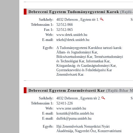
Debreceni Egyetem Tudományegyetemi Karok
(Hajdú-
Székhely:
4032 Debrecen , Egytem tér 1.
S
Telefonszám 1:
52/512-966
Fax 1:
52/512-965
Web:
www.detek.unideb.hu
E-mail:
tekeh@detek.unideb.hu
Egyéb:
A Tudományegyetemi Karokhoz tartozó karok:
Állam- és Jogtudományi Kar,
Bölcsészettudományi Kar, Természettudományi
és Technológiai Kar, Informatikai Kar,
Közgazdaság- és Gazdaságtudományi Kar,
Gyermeknevelési és Felnőttképzési Kar
Zeneművészeti Kar.
Debreceni Egyetem Zeneművészeti Kar
(Hajdú-Bihar M
Székhely:
4032 Debrecen , Egyetem tér 2.
S
Telefonszám 1:
52/411-226
Web:
www.zene.unideb.hu
E-mail:
konztitk@delfin.unideb.hu
E-mail:
duffek@puma.unideb.hu
Egyéb:
Ifjú Zeneművészek Nemzetközi Nyári
Akadémiája, Nagyerdei Ősz, Konzervatóriumi