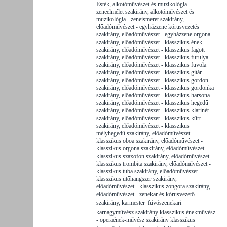
Esték, alkotóművészet és muzikológia -
zeneelmélet szakirány, alkotóművészet és
muzikológia - zeneismeret szakirány,
előadóművészet - egyházzene kórusvezetés
szakirány, előadóművészet - egyházzene orgona
szakirány, előadóművészet - klasszikus ének
szakirány, előadóművészet - klasszikus fagott
szakirány, előadóművészet - klasszikus furulya
szakirány, előadóművészet - klasszikus fuvola
szakirány, előadóművészet - klasszikus gitár
szakirány, előadóművészet - klasszikus gordon
szakirány, előadóművészet - klasszikus gordonka
szakirány, előadóművészet - klasszikus harsona
szakirány, előadóművészet - klasszikus hegedű
szakirány, előadóművészet - klasszikus klarinét
szakirány, előadóművészet - klasszikus kürt
szakirány, előadóművészet - klasszikus
mélyhegedű szakirány, előadóművészet -
klasszikus oboa szakirány, előadóművészet -
klasszikus orgona szakirány, előadóművészet -
klasszikus szaxofon szakirány, előadóművészet -
klasszikus trombita szakirány, előadóművészet -
klasszikus tuba szakirány, előadóművészet -
klasszikus ütőhangszer szakirány,
előadóművészet - klasszikus zongora szakirány,
előadóművészet - zenekar és kórusvezető
szakirány, karmester  fúvószenekari
karnagyművész szakirány klasszikus énekművész
- operaének-művész szakirány klasszikus