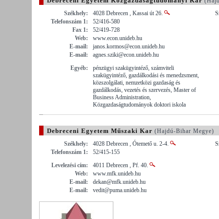
Debreceni Egyetem Közgazdaságtudományi Kar
(Hajd
Székhely:
4028 Debrecen , Kassai út 26.
S
Telefonszám 1:
52/416-580
Fax 1:
52/419-728
Web:
www.econ.unideb.hu
E-mail:
janos.kormos@econ.unideb.hu
E-mail:
agnes.sziki@econ.unideb.hu
Egyéb:
pénzügyi szakügyintéző, számviteli
szakügyintéző, gazdálkodási és menedzsment,
közszolgálati, nemzetközi gazdaság és
gazdálkodás, vezetés és szervezés, Master of
Business Administration,
Közgazdaságtudományok doktori iskola
Debreceni Egyetem Műszaki Kar
(Hajdú-Bihar Megye)
Székhely:
4028 Debrecen , Ótemető u. 2-4.
S
Telefonszám 1:
52/415-155
Levelezési cím:
4011 Debrecen , Pf. 40.
Web:
www.mfk.unideb.hu
E-mail:
dekan@mfk.unideb.hu
E-mail:
vedit@puma.unideb.hu