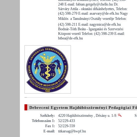
248 E-mail: fabian.gergely@chello.hu Dr.
Sárváry Attila - oktatási dékánhelyettes, Telefon:
(42) 598-279 E-mail: asarvary@de-efk.hu Nagy
Miklós  a Tanulmányi Osztály vezetője Telefon:
(42) 598-211 E-mail: nagymicu@de-efk.hu
Bodnár-Tóth Beáta - Igazgatási és Szervezési
Központ vezető Telefon: (42) 598-239 E-mail:
btbea@de-efk.hu
Debreceni Egyetem Hajdúböszörményi Pedagógiai Fő
Székhely:
4220 Hajdúböszörmény , Désány u. 1-9.
S
Telefonszám 1:
52/229-433
Fax 1:
52/229-559
E-mail:
titkarsag@hwpf.hu