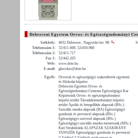
Debreceni Egyetem Orvos- és Egészségtudományi Ce
Székhely:
4032 Debrecen , Nagyerdei krt. 98.
S
Telefonszám 1:
52/411-600, 52/410-960
Telefonszám 2:
52/411-717
Fax 1:
52/442-205
Web:
www.dote.hu
E-mail:
gkecskes@dote.hu
Egyéb:
Orvosok és egészségügyi szakemberek egyetemi
és főiskolai képzése.
Debreceni Egyetem Orvos- és
Egészségtudományi Centrum Egészségügyi Kar
Képzéseink Orvos- és egészségtudományi
képzési terület Társadalomtudományi képzési
terület Ápolás és betegellátás alapszak (BSc.)
Szociális munka alapszak (BA) Egészségügyi
gondozás és prevenció alapszak (BSc.)
Egészségügyi szervező alapszak (BSc.)
Egészségügyi szociális munka mesterszak (MSc.)
Kari Struktúránk ALAPSZAK SZAKIRÁNY
TANSZÉK Egészségügyi gondozás és prevenció
 Védőnő  Védőnői módszertani és