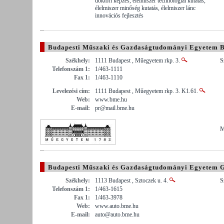
doktori képzés, élelmiszer technológiai kutatás,
élelmiszer minőség kutatás, élelmiszer lánc
innovációs fejlesztés
Budapesti Műszaki és Gazdaságtudományi Egyetem
Székhely:
1111 Budapest , Műegyetem rkp. 3.
S
Telefonszám 1:
1/463-1111
Fax 1:
1/463-1110
Levelezési cím:
1111 Budapest , Műegyetem rkp. 3. K1.61.
Web:
www.bme.hu
E-mail:
pr@mail.bme.hu
M
Budapesti Műszaki és Gazdaságtudományi Egyetem 
Székhely:
1113 Budapest , Sztoczek u. 4.
S
Telefonszám 1:
1/463-1615
Fax 1:
1/463-3978
Web:
www.auto.bme.hu
E-mail:
auto@auto.bme.hu