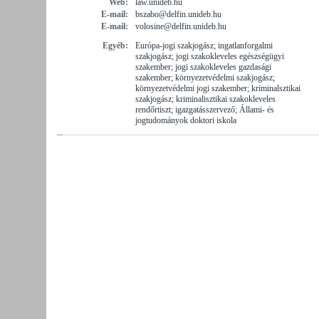
Web:
law.unideb.hu
E-mail:
bszabo@delfin.unideb.hu
E-mail:
volosine@delfin.unideb.hu
Egyéb:
Európa-jogi szakjogász; ingatlanforgalmi
szakjogász; jogi szakokleveles egészségügyi
szakember; jogi szakokleveles gazdasági
szakember; környezetvédelmi szakjogász;
környezetvédelmi jogi szakember; kriminalsztikai
szakjogász; kriminalisztikai szakokleveles
rendőrtiszt; igazgatásszervező; Állami- és
jogtudományok doktori iskola