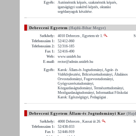
Egyéb:
Autómérnök képzés, szakmérnök képzés,
igazságügyi szakértő képzés, oktatási
segédanyagok készítése.
Debreceni Egyetem
(Hajdú-Bihar Megye)
Székhely:
4010 Debrecen , Egyetem tér 1.
S
Telefonszám 1:
52/412-060
Telefonszám 2:
52/316-185
Fax 1:
52/416-490
Web:
www.unideb.hu
E-mail:
rector@admin.unideb.hu
Egyéb:
Karok: Állam-és Jogtudományi, Agrár- és
Vidékfejlesztési, Bölcsészettudományi, Általános
Orvostudományi, Fogorvostudományi,
Gyógyszerésztudományi,
Közgazdaságtudományi, Természettudományi,
Mezőgazdaságtudományi, Informatikai Főiskolai
Karok: Egészségügyi, Pedagógiai .
Debreceni Egyetem Állam-és Jogtudományi Kar
(Hajd
Székhely:
4000 Debrecen , Kassai út 26.
S
Telefonszám 1:
52/438-033
Fax 1:
52/446-919