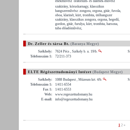
énekművész  oratórium- és dalének-művész
szakirány, kóruskarnagy, klasszikus
hangszerművész: zongora, orgona, gitár, fuvola,
oboa, klarinét, kürt, trombita, ütőhangszer
szakirány, klasszikus zongora, orgona, hegedű,
gordon, gitár, furulya, kürt, trombita, harsona,
tuba előadóművész,
Dr. Zeller és társa Bt.
(Baranya Megye)
Székhely:
7624 Pécs , Székely b. u. 19/b.
S
Telefonszám 1:
72/211-373
ELTE Régészettudományi Intézet
(Budapest Megye)
Székhely:
1088 Budapest , Múzeum krt. 4/b.
S
Telefonszám 1:
1/411-6554
Fax 1:
1/411-6553
Web:
www.regeszettudomany.hu
E-mail:
info@regeszettudomany.hu
1
2
»