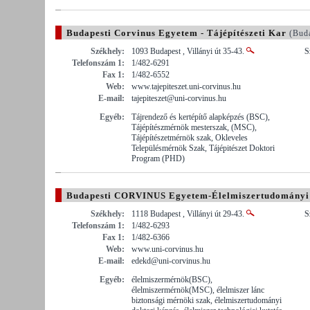
Budapesti Corvinus Egyetem - Tájépítészeti Kar
(Buda
Székhely:
1093 Budapest , Villányi út 35-43.
S
Telefonszám 1:
1/482-6291
Fax 1:
1/482-6552
Web:
www.tajepiteszet.uni-corvinus.hu
E-mail:
tajepiteszet@uni-corvinus.hu
Egyéb:
Tájrendező és kertépítő alapképzés (BSC),
Tájépítészmérnök mesterszak, (MSC),
Tájépítészetmérnök szak, Okleveles
Településmérnök Szak, Tájépitészet Doktori
Program (PHD)
Budapesti CORVINUS Egyetem-Élelmiszertudományi
Székhely:
1118 Budapest , Villányi út 29-43.
S
Telefonszám 1:
1/482-6293
Fax 1:
1/482-6366
Web:
www.uni-corvinus.hu
E-mail:
edekd@uni-corvinus.hu
Egyéb:
élelmiszermérnök(BSC),
élelmiszermérnök(MSC), élelmiszer lánc
biztonsági mérnöki szak, élelmiszertudományi