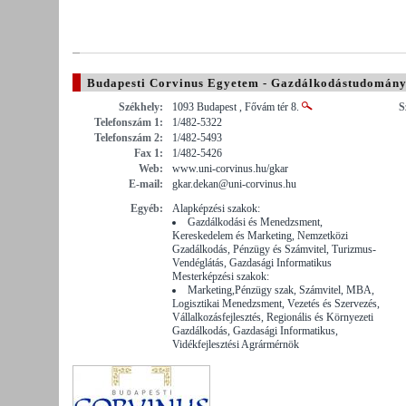
Budapesti Corvinus Egyetem - Gazdálkodástudomány
Székhely:
1093 Budapest , Fővám tér 8.
S
Telefonszám 1:
1/482-5322
Telefonszám 2:
1/482-5493
Fax 1:
1/482-5426
Web:
www.uni-corvinus.hu/gkar
E-mail:
gkar.dekan@uni-corvinus.hu
Egyéb:
Alapképzési szakok:
Gazdálkodási és Menedzsment,
Kereskedelem és Marketing, Nemzetközi
Gzadálkodás, Pénzügy és Számvitel, Turizmus-
Vendéglátás, Gazdasági Informatikus
Mesterképzési szakok:
Marketing,Pénzügy szak, Számvitel, MBA,
Logisztikai Menedzsment, Vezetés és Szervezés,
Vállalkozásfejlesztés, Regionális és Környezeti
Gazdálkodás, Gazdasági Informatikus,
Vidékfejlesztési Agrármérnök