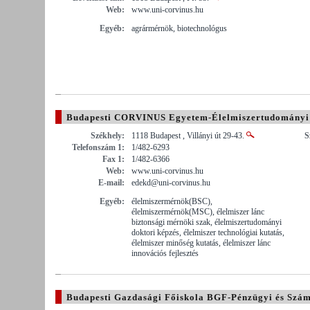
Web:
www.uni-corvinus.hu
Egyéb:
agrármérnök, biotechnológus
Budapesti CORVINUS Egyetem-Élelmiszertudományi
Székhely:
1118 Budapest , Villányi út 29-43.
S
Telefonszám 1:
1/482-6293
Fax 1:
1/482-6366
Web:
www.uni-corvinus.hu
E-mail:
edekd@uni-corvinus.hu
Egyéb:
élelmiszermérnök(BSC),
élelmiszermérnök(MSC), élelmiszer lánc
biztonsági mérnöki szak, élelmiszertudományi
doktori képzés, élelmiszer technológiai kutatás,
élelmiszer minőség kutatás, élelmiszer lánc
innovációs fejlesztés
Budapesti Gazdasági Főiskola BGF-Pénzügyi és Szám