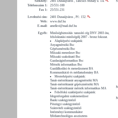
Székhely:
2401 Dunaújváros , Táncsics Mihály u. 1/a.
S
Telefonszám 1:
25/551-100
Fax 1:
25/551-231
Levelezési cím:
2401 Dunaújváros , Pf.: 152.
Web:
www.duf.hu
E-mail:
amelkvi@mail.duf.hu
Egyéb:
Minőségbiztosítás: tanusító cég DNV 2003 óta,
felsőoktatási minőségdíj 2007 - bronz fokozat.
Alapképzési szakjaink:
Anyagmérnöki Bsc
Gépészmérnöki Bsc
Műszaki menedzser Bsc
Műszaki szakoktató Bsc
Gazdaságinformatikus Bsc
Mérnök informatikus Bsc
Gazdálkodási és menedzsment BA
Kommunikáció és médiatudomány BA
Mesterképzési szakjaink:
Tanár-mérnöktanár anyagmérnöki MA
Tanár-mérnöktanár gépészmérnöki MA
M
Tanár-mérnöktanár mérnök informatikus MA
Felsőfokú szakképzési szakjaink:
Idegenforgalmi szakmenedzser
M
Banki szakügyintéző
Pénzügyi szakügyintéző
Számviteli szakügyintéző
Intézményi kommunikátor
Médiatechnológus asszisztens