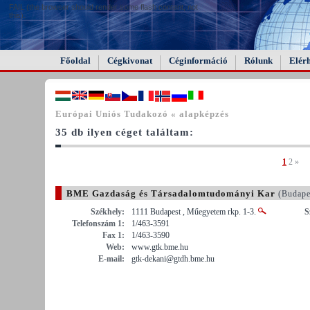
FAIL (the browser should render some flash content, not
this).
Főoldal
Cégkivonat
Céginformáció
Rólunk
Elér
Európai Uniós Tudakozó « alapképzés
35 db ilyen céget találtam:
1
2
»
BME Gazdaság és Társadalomtudományi Kar
(Budape
Székhely:
1111 Budapest , Műegyetem rkp. 1-3.
S
Telefonszám 1:
1/463-3591
Fax 1:
1/463-3590
Web:
www.gtk.bme.hu
E-mail:
gtk-dekani@gtdh.bme.hu