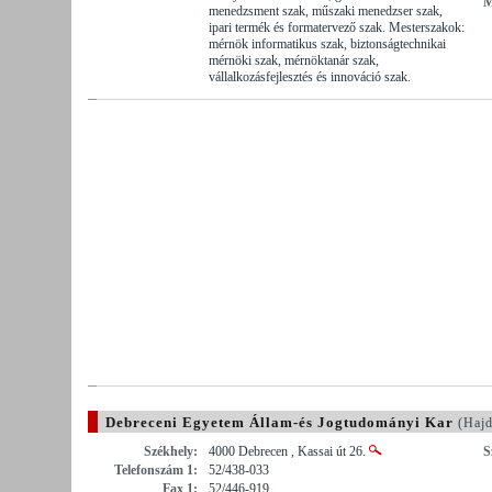
M
menedzsment szak, műszaki menedzser szak,
ipari termék és formatervező szak. Mesterszakok:
mérnök informatikus szak, biztonságtechnikai
mérnöki szak, mérnöktanár szak,
vállalkozásfejlesztés és innováció szak.
Debreceni Egyetem Állam-és Jogtudományi Kar
(Hajd
Székhely:
4000 Debrecen , Kassai út 26.
S
Telefonszám 1:
52/438-033
Fax 1:
52/446-919