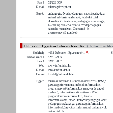
Fax 1:
52/229-559
E-mail:
titkarsag@hwpf.hu
Egyéb:
andragógia, óvodapedagógus, szociálpedagógia,
emberi erőforrás tanácsadó, felnőttképzési
akkreditációs tanácsadó, pedagógus szakvizsga,
E-learning szakértő, vezető óvodapedagógus,
szociális menedzser, Csecsemő- és
gyermeknevelő-gondozó
Debreceni Egyetem Informatikai Kar
(Hajdú-Bihar Me
Székhely:
4032 Debrecen , Egyetem tér 1.
S
Telefonszám 1:
52/512-985
Fax 1:
52/416-857
Web:
www.inf.unideb.hu
E-mail:
info@inf.unideb.hu
E-mail:
hivatal@inf.unideb.hu
Egyéb:
műszaki informatikus mérnökasszisztens, (BSc):
gazdaságinformatikus, mérnök informatikus,
programtervező informatikus (magyar és angol
nyelven), informatikus könyvtáros. (MSc):
programtervező informatikus, tanár -
informatikatanár, tanár - könyvtárpedagógia tanár,
pedagógus szakvizsga, gazdasági informatikus,
informatika könyvtáros.Informatikai tudományok
doktori iskola