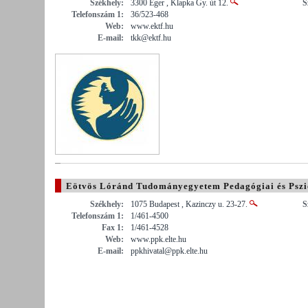
Székhely:
3300 Eger , Klapka Gy. út 12.
S
Telefonszám 1:
36/523-468
Web:
www.ektf.hu
E-mail:
tkk@ektf.hu
Eötvös Lóránd Tudományegyetem Pedagógiai és Pszi
Székhely:
1075 Budapest , Kazinczy u. 23-27.
S
Telefonszám 1:
1/461-4500
Fax 1:
1/461-4528
Web:
www.ppk.elte.hu
E-mail:
ppkhivatal@ppk.elte.hu