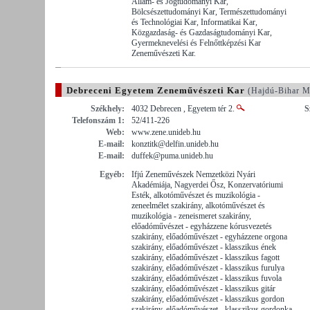
Állam- és Jogtudományi Kar,
Bölcsészettudományi Kar, Természettudományi
és Technológiai Kar, Informatikai Kar,
Közgazdaság- és Gazdaságtudományi Kar,
Gyermeknevelési és Felnőttképzési Kar
Zeneművészeti Kar.
Debreceni Egyetem Zeneművészeti Kar
(Hajdú-Bihar M
Székhely:
4032 Debrecen , Egyetem tér 2.
S
Telefonszám 1:
52/411-226
Web:
www.zene.unideb.hu
E-mail:
konztitk@delfin.unideb.hu
E-mail:
duffek@puma.unideb.hu
Egyéb:
Ifjú Zeneművészek Nemzetközi Nyári
Akadémiája, Nagyerdei Ősz, Konzervatóriumi
Esték, alkotóművészet és muzikológia -
zeneelmélet szakirány, alkotóművészet és
muzikológia - zeneismeret szakirány,
előadóművészet - egyházzene kórusvezetés
szakirány, előadóművészet - egyházzene orgona
szakirány, előadóművészet - klasszikus ének
szakirány, előadóművészet - klasszikus fagott
szakirány, előadóművészet - klasszikus furulya
szakirány, előadóművészet - klasszikus fuvola
szakirány, előadóművészet - klasszikus gitár
szakirány, előadóművészet - klasszikus gordon
szakirány, előadóművészet - klasszikus gordonka