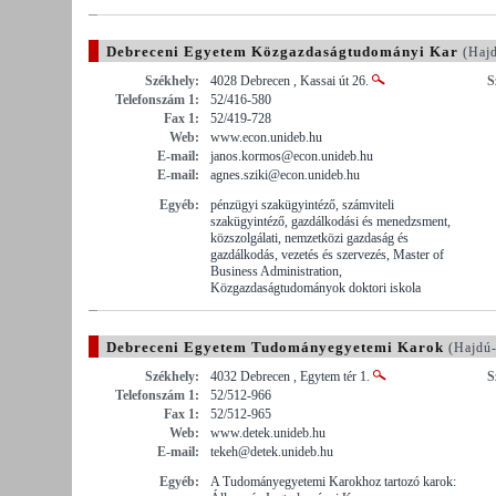
Debreceni Egyetem Közgazdaságtudományi Kar
(Hajd
Székhely:
4028 Debrecen , Kassai út 26.
S
Telefonszám 1:
52/416-580
Fax 1:
52/419-728
Web:
www.econ.unideb.hu
E-mail:
janos.kormos@econ.unideb.hu
E-mail:
agnes.sziki@econ.unideb.hu
Egyéb:
pénzügyi szakügyintéző, számviteli
szakügyintéző, gazdálkodási és menedzsment,
közszolgálati, nemzetközi gazdaság és
gazdálkodás, vezetés és szervezés, Master of
Business Administration,
Közgazdaságtudományok doktori iskola
Debreceni Egyetem Tudományegyetemi Karok
(Hajdú-
Székhely:
4032 Debrecen , Egytem tér 1.
S
Telefonszám 1:
52/512-966
Fax 1:
52/512-965
Web:
www.detek.unideb.hu
E-mail:
tekeh@detek.unideb.hu
Egyéb:
A Tudományegyetemi Karokhoz tartozó karok: