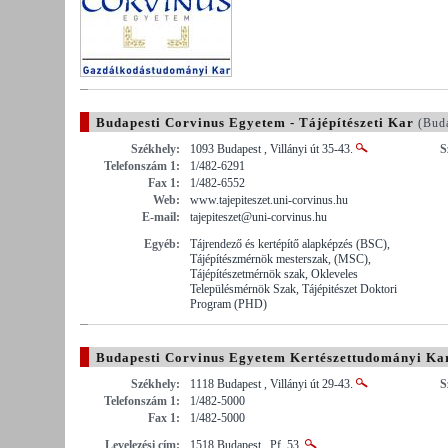
Budapesti Corvinus Egyetem - Tájépítészeti Kar
(Buda
Székhely:
1093 Budapest , Villányi út 35-43.
S
Telefonszám 1:
1/482-6291
Fax 1:
1/482-6552
Web:
www.tajepiteszet.uni-corvinus.hu
E-mail:
tajepiteszet@uni-corvinus.hu
Egyéb:
Tájrendező és kertépítő alapképzés (BSC),
Tájépítészmérnök mesterszak, (MSC),
Tájépítészetmérnök szak, Okleveles
Településmérnök Szak, Tájépitészet Doktori
Program (PHD)
Budapesti Corvinus Egyetem Kertészettudományi Ka
Székhely:
1118 Budapest , Villányi út 29-43.
S
Telefonszám 1:
1/482-5000
Fax 1:
1/482-5000
Levelezési cím:
1518 Budapest , Pf. 53.