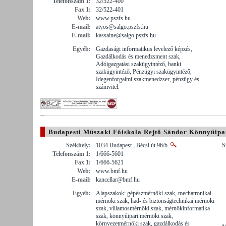
Telefonszám 1:
32/522-400
Fax 1:
32/522-401
Web:
www.pszfs.hu
E-mail:
atyos@salgo.pszfs.hu
E-mail:
kassaine@salgo.pszfs.hu
Egyéb:
Gazdasági informatikus levelező képzés,
Gazdálkodás és menedzsment szak,
Adóigazgatási szakügyintéző, banki
szakügyintéző, Pénzügyi szakügyintéző,
Idegenforgalmi szakmenedzser, pénzügy és
számvitel.
Budapesti Műszaki Főiskola Rejtő Sándor Könnyűipa
Székhely:
1034 Budapest , Bécsi út 96/b.
S
Telefonszám 1:
1/666-5601
Fax 1:
1/666-5621
Web:
www.bmf.hu
E-mail:
kancellar@bmf.hu
Egyéb:
Alapszakok: gépészmérnöki szak, mechatronikai
mérnöki szak, had- és biztonságtechnikai mérnöki
szak, villamosmérnöki szak, mérnökinformatika
szak, könnyűipari mérnöki szak,
környezetmérnöki szak, gazdálkodás és