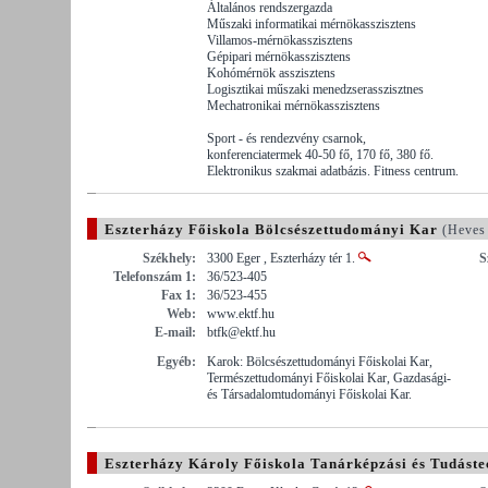
Általános rendszergazda
Műszaki informatikai mérnökasszisztens
Villamos-mérnökasszisztens
Gépipari mérnökasszisztens
Kohómérnök asszisztens
Logisztikai műszaki menedzserasszisztnes
Mechatronikai mérnökasszisztens
Sport - és rendezvény csarnok,
konferenciatermek 40-50 fő, 170 fő, 380 fő.
Elektronikus szakmai adatbázis. Fitness centrum.
Eszterházy Főiskola Bölcsészettudományi Kar
(Heves
Székhely:
3300 Eger , Eszterházy tér 1.
S
Telefonszám 1:
36/523-405
Fax 1:
36/523-455
Web:
www.ektf.hu
E-mail:
btfk@ektf.hu
Egyéb:
Karok: Bölcsészettudományi Főiskolai Kar,
Természettudományi Főiskolai Kar, Gazdasági-
és Társadalomtudományi Főiskolai Kar.
Eszterházy Károly Főiskola Tanárképzási és Tudáste