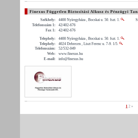
Finexus Független Biztosítási Alkusz és Pénzügyi Tan
Székhely:
4400 Nyíregyháza , Bocskai u. 50. fszt. 1.
S
Telefonszám 1:
42/402-676
Fax 1:
42/402-676
Telephely:
4400 Nyíregyháza , Bocskai u. 50. fszt. 1.
Telephely:
4024 Debrecen , Liszt Ferenc u. 7-9. 1/5.
Telefonszám:
52/532-049
Web:
www.finexus.hu
E-mail:
info@finexus.hu
1
2
»