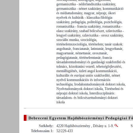
germanisztika - néderlandisztika szakirány,
germanisztika - német szakirány, kommunikáció
és médiatudomány, magyar, néprajz, ókori
nyelvek és kultúrák - klasszika-filológia
szakirány, pedagógia, politológia, pszichológia,
romanisztika - francia szakirány, romanisztika -
olasz szakirány, szabad bölcsészet, szlavisztika -
lengyel szakirány, szlavisztika - orosz szakirány,
szociális munka, szociológia,
történelemszociológia, történelem; tanár szakok:
angoltanár, franciatanár, latintanár, lengyeltanár,
magyartanár, némettanár, orosztanár,
pedagógiatanár, történelemtanár; francia
társadalomtudományi és gazdasági szakfordító és
tolmács, közoktatási vezető, tehetségfejlesztési,
mentálhigiénés, üzleti angol kommunikáció,
kulturális és európai uniós szakfordító, német
nyelvű kommunikációs és információs
technológia; Irodalomtudományok doktori iskola,
Nyelvtudományok doktori iskola, Történelmi és
néprajzi doktori iskola, Interdiszciplináris:
társadalom- és bölcsészettudományi doktori
iskola
Debreceni Egyetem Hajdúböszörményi Pedagógiai Fő
Székhely:
4220 Hajdúböszörmény , Désány u. 1-9.
S
Telefonszám 1:
52/229-433