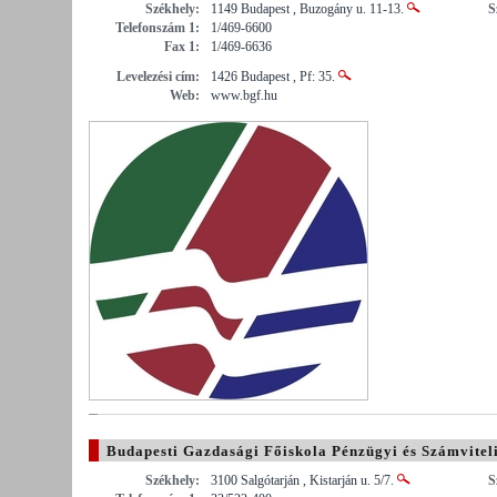
Székhely:
1149 Budapest , Buzogány u. 11-13.
S
Telefonszám 1:
1/469-6600
Fax 1:
1/469-6636
Levelezési cím:
1426 Budapest , Pf: 35.
Web:
www.bgf.hu
Budapesti Gazdasági Főiskola Pénzügyi és Számviteli
Székhely:
3100 Salgótarján , Kistarján u. 5/7.
S