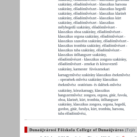
szakirány, előadóművészet - klasszikus harsona
szakirány, előadóművészet - klasszikus hegedű
szakirány, előadóművészet - klasszikus klarinét
szakirány, előadóművészet - klasszikus kürt
szakirány, előadóművészet - klasszikus
mélyhegedű szakirány, előadóművészet -
klasszikus oboa szakirány, előadóművészet -
klasszikus orgona szakirány, előadóművészet -
klasszikus szaxofon szakirány, előadóművészet -
klasszikus trombita szakirány, előadóművészet -
klasszikus tuba szakirány, előadóművészet -
klasszikus ütőhangszer szakirány,
előadóművészet - klasszikus zongora szakirány,
előadóművészet - zenekar és kórusvezető
szakirány, karmester  fúvószenekari
karnagyművész szakirány klasszikus énekművész
- operaének-művész szakirány klasszikus
énekművész  oratórium- és dalének-művész
szakirány, kóruskarnagy, klasszikus
hangszerművész: zongora, orgona, gitár, fuvola,
oboa, klarinét, kürt, trombita, ütőhangszer
szakirány, klasszikus zongora, orgona, hegedű,
gordon, gitár, furulya, kürt, trombita, harsona,
tuba előadóművész,
Dunaújvárosi Főiskola College of Dunaújváros
(Fejér