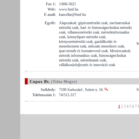
Fax 1:
1/666-5621
Web:
www.bmf.hu
E-mail:
kancellar@bmf.hu
Egyéb:
Alapszakok: gépészmérnöki szak, mechatronikai
mérnöki szak, had- és biztonságtechnikai mérnöki
szak, villamosmérnöki szak, mérnökinformatika
szak, könnyűipari mérnöki szak,
környezetmérnöki szak, gazdálkodás és
M
menedzsment szak, műszaki menedzser szak,
ipari termék és formatervező szak. Mesterszakok:
mérnök informatikus szak, biztonságtechnikai
mérnöki szak, mérnöktanár szak,
vállalkozásfejlesztés és innováció szak.
Capax Bt.
(Tolna Megye)
Székhely:
7100 Szekszárd , Szüret u. 16.
S
Telefonszám 1:
74/512-317
1
2
3
4
5
6
7