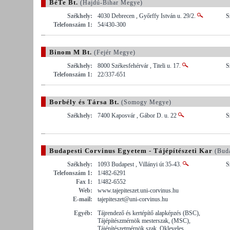
BéTe Bt.
(Hajdú-Bihar Megye)
Székhely:
4030 Debrecen , Győrffy István u. 29/2.
S
Telefonszám 1:
54/430-300
Binom M Bt.
(Fejér Megye)
Székhely:
8000 Székesfehérvár , Titeli u. 17.
S
Telefonszám 1:
22/337-651
Borbély és Társa Bt.
(Somogy Megye)
Székhely:
7400 Kaposvár , Gábor D. u. 22
S
Budapesti Corvinus Egyetem - Tájépítészeti Kar
(Buda
Székhely:
1093 Budapest , Villányi út 35-43.
S
Telefonszám 1:
1/482-6291
Fax 1:
1/482-6552
Web:
www.tajepiteszet.uni-corvinus.hu
E-mail:
tajepiteszet@uni-corvinus.hu
Egyéb:
Tájrendező és kertépítő alapképzés (BSC),
Tájépítészmérnök mesterszak, (MSC),
Tájépítészetmérnök szak, Okleveles