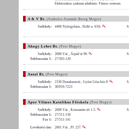
Elektronikus szakmai adatbázis. Fitness centrum.
A & V Bt.
(Szabolcs-Szatmár-Bereg Megye)
Székhely:
4400 Nyíregyháza , Holló u. 63/b.
S
Ahogy Lehet Bt.
(Pest Megye)
Székhely:
2600 Vác , Árpád út 90.
S
Telefonszám 1:
27/503-120
Antal Bt.
(Pest Megye)
Székhely:
2330 Dunaharaszti , Gyóni Géza köz 8.
S
Telefonszám 1:
30/919-7223
Apor Vilmos Katolikus Főiskola
(Pest Megye)
Székhely:
2600 Vác , Konstantin tér 1-5.
S
Telefonszám 1:
27/511-150
Fax 1:
27/511-141
Levelezési cím:
2601 Vác , Pf. 237.