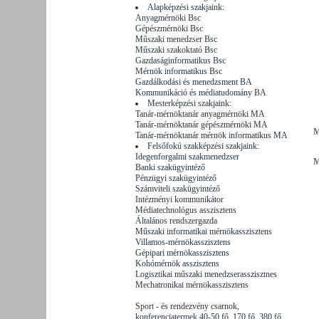
Alapképzési szakjaink:
Anyagmérnöki Bsc
Gépészmérnöki Bsc
Műszaki menedzser Bsc
Műszaki szakoktató Bsc
Gazdaságinformatikus Bsc
Mérnök informatikus Bsc
Gazdálkodási és menedzsment BA
Kommunikáció és médiatudomány BA
Mesterképzési szakjaink:
Tanár-mérnöktanár anyagmérnöki MA
Tanár-mérnöktanár gépészmérnöki MA
M
Tanár-mérnöktanár mérnök informatikus MA
Felsőfokú szakképzési szakjaink:
Idegenforgalmi szakmenedzser
M
Banki szakügyintéző
Pénzügyi szakügyintéző
Számviteli szakügyintéző
Intézményi kommunikátor
Médiatechnológus asszisztens
Általános rendszergazda
Műszaki informatikai mérnökasszisztens
Villamos-mérnökasszisztens
Gépipari mérnökasszisztens
Kohómérnök asszisztens
Logisztikai műszaki menedzserasszisztnes
Mechatronikai mérnökasszisztens
Sport - és rendezvény csarnok,
konferenciatermek 40-50 fő, 170 fő, 380 fő.