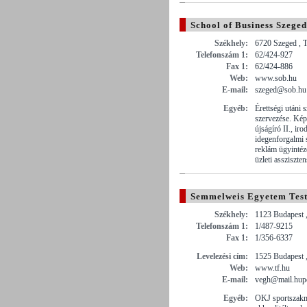
School of Business Szeged
Székhely:
6720 Szeged , T
Telefonszám 1:
62/424-927
Fax 1:
62/424-886
Web:
www.sob.hu
E-mail:
szeged@sob.hu
Egyéb:
Érettségi utáni
szervezése. Kép
újságíró II., ir
idegenforgalmi 
reklám ügyintéz
üzleti assziszten
Semmelweis Egyetem Test
Székhely:
1123 Budapest ,
Telefonszám 1:
1/487-9215
Fax 1:
1/356-6337
Levelezési cím:
1525 Budapest ,
Web:
www.tf.hu
E-mail:
vegh@mail.hup
Egyéb:
OKJ sportszakm