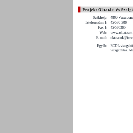
Projekt Oktatási és Szolgá
Székhely:
4800 Vásárosna
Telefonszám 1:
45/570-300
Fax 1:
45/570300
Web:
www.oktatasok
E-mail:
oktatasok@free
Egyéb:
ECDL vizsgakö
vizsgáztatás. Ak