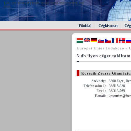
FAIL (the browser should render some flash content, not
this).
Főoldal
Cégkivonat
Cég
Európai Uniós Tudakozó « 
5 db ilyen céget találtam
Kossuth Zsuzsa Gimnáziu
Székhely:
3300 Eger , Bem
Telefonszám 1:
36/515-020
Fax 1:
36/313-765
E-mail:
kossuthzs@free