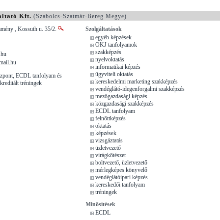
ltató Kft.
(Szabolcs-Szatmár-Bereg Megye)
mény , Kossuth u. 35/2.
Szolgáltatások
egyéb képzések
OKJ tanfolyamok
szakképzés
.hu
nyelvoktatás
mail.hu
informatikai képzés
ügyviteli oktatás
zpont, ECDL tanfolyam és
kereskedelmi marketing szakképzés
kreditált tréningek
vendéglátó-idegenforgalmi szakképzés
mezőgazdasági képzés
közgazdasági szakképzés
ECDL tanfolyam
felnőttképzés
oktatás
képzések
vizsgáztatás
üzletvezető
virágkötészet
boltvezető, üzletvezető
mérlegképes könyvelő
vendéglátóipari képzés
kereskedői tanfolyam
tréningek
Minősítések
ECDL