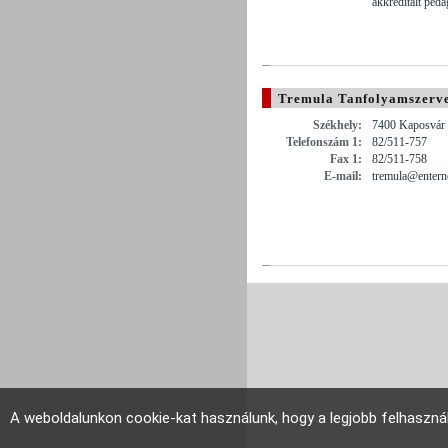
akkreditált ped
Tremula Tanfolyamszervez
Székhely:
7400 Kaposvár ,
Telefonszám 1:
82/511-757
Fax 1:
82/511-758
E-mail:
tremula@entern
A weboldalunkon cookie-kat használunk, hogy a legjobb felhaszná