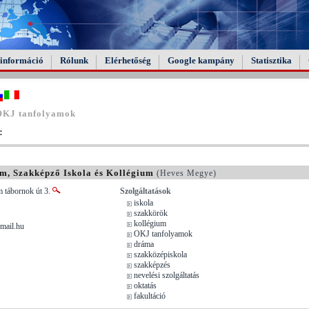
információ
Rólunk
Elérhetőség
Google kampány
Statisztika
OKJ tanfolyamok
:
m, Szakképző Iskola és Kollégium
(Heves Megye)
 tábornok út 3.
Szolgáltatások
iskola
szakkörök
kollégium
mail.hu
OKJ tanfolyamok
dráma
szakközépiskola
szakképzés
nevelési szolgáltatás
oktatás
fakultáció