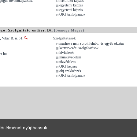
agógus továbbképzések.
felsőfokú képzés
egyetemi képzés
egyetemi képzés
OKJ tanfolyamok
ő, Szolgáltató és Ker. Bt.
(Somogy Megye)
 Vikár B. u. 51.
Szolgáltatások
máshova nem sorolt felnőtt- és egyéb oktatás
kerttervezési szolgáltatások
kivitelezés
et.hu
munkavédelem
tűzvédelem
OKJ képzés
okj szakképzés
OKJ tanfolyamok
lói élményt nyújthassuk