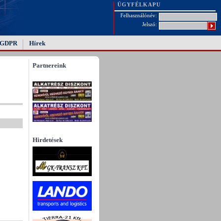
ÜGYFÉLKAPU
Felhasználónév:
Jelszó:
GDPR
Hírek
Partnereink
Hirdetések