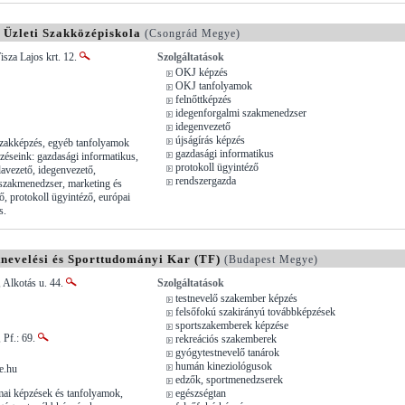
 Üzleti Szakközépiskola
(Csongrád Megye)
isza Lajos krt. 12.
Szolgáltatások
OKJ képzés
OKJ tanfolyamok
felnőttképzés
idegenforgalmi szakmenedzser
idegenvezető
újságírás képzés
 szakképzés, egyéb tanfolyamok
gazdasági informatikus
zéseink: gazdasági informatikus,
protokoll ügyintéző
odavezető, idegenvezető,
rendszergazda
szakmenedzser, marketing és
ő, protokoll ügyintéző, európai
s.
nevelési és Sporttudományi Kar (TF)
(Budapest Megye)
 Alkotás u. 44.
Szolgáltatások
testnevelő szakember képzés
felsőfokú szakirányú továbbképzések
sportszakemberek képzése
 Pf.: 69.
rekreációs szakemberek
gyógytestnevelő tanárok
humán kineziológusok
e.hu
edzők, sportmenedzserek
ai képzések és tanfolyamok,
egészségtan