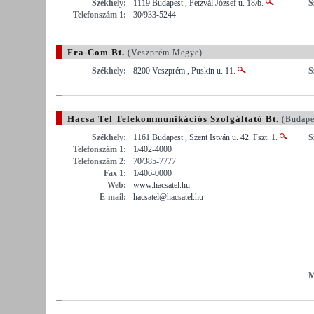
Székhely:
1119 Budapest , Petzvál József u. 18/b.
S
Telefonszám 1:
30/933-5244
Fra-Com Bt.
(Veszprém Megye)
Székhely:
8200 Veszprém , Puskin u. 11.
S
Hacsa Tel Telekommunikációs Szolgáltató Bt.
(Budape
Székhely:
1161 Budapest , Szent István u. 42. Fszt. 1.
S
Telefonszám 1:
1/402-4000
Telefonszám 2:
70/385-7777
Fax 1:
1/406-0000
Web:
www.hacsatel.hu
E-mail:
hacsatel@hacsatel.hu
M