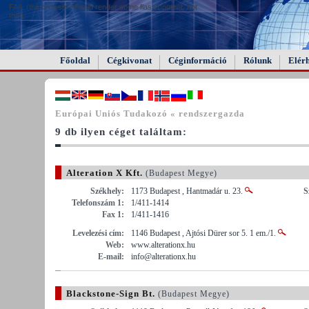
FAIL (the browser should render some flash content, not
this).
Főoldal
Cégkivonat
Céginformáció
Rólunk
Elér
Európai Uniós Tudakozó « rendszergazda
9 db ilyen céget találtam:
Alteration X Kft.
(Budapest Megye)
Székhely:
1173 Budapest , Hantmadár u. 23.
S
Telefonszám 1:
1/411-1414
Fax 1:
1/411-1416
Levelezési cím:
1146 Budapest , Ajtósi Dürer sor 5. 1 em./1.
Web:
www.alterationx.hu
E-mail:
info@alterationx.hu
Blackstone-Sign Bt.
(Budapest Megye)