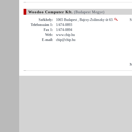
Woodoo Computer Kft.
(Budapest Megye)
Székhely:
1065 Budapest , Bajcsy-Zsilinszky út 63.
S
Telefonszám 1:
1/474-0893
Fax 1:
1/474-0894
Web:
www.chip.hu
E-mail:
chip@chip.hu
M