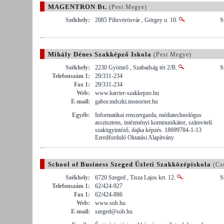
MAGENTRON Bt.
(Pest Megye)
Székhely:
2085 Pilisvörösvár , Görgey u. 10.
S
Mihály Dénes Szakképző Iskola
(Pest Megye)
Székhely:
2230 Gyömrő , Szabadság tér 2/B.
S
Telefonszám 1:
29/331-234
Fax 1:
29/331-234
Web:
www.karrier-szakkepzo.hu
E-mail:
gabor.mdszki.monornet.hu
Egyéb:
Informatikai renszergazda, médiatechnológus
asszisztens, intézményi kommunikátor, számviteli
szakügyintéző, dajka képzés. 18699784-1-13
Ezredforduló Oktatási Alapítvány
School of Business Szeged Üzleti Szakközépiskola
(Cs
Székhely:
6720 Szeged , Tisza Lajos krt. 12.
S
Telefonszám 1:
62/424-927
Fax 1:
62/424-886
Web:
www.sob.hu
E-mail:
szeged@sob.hu