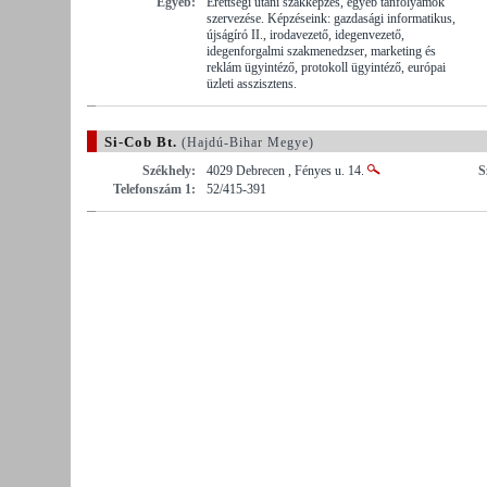
Egyéb:
Érettségi utáni szakképzés, egyéb tanfolyamok
szervezése. Képzéseink: gazdasági informatikus,
újságíró II., irodavezető, idegenvezető,
idegenforgalmi szakmenedzser, marketing és
reklám ügyintéző, protokoll ügyintéző, európai
üzleti asszisztens.
Si-Cob Bt.
(Hajdú-Bihar Megye)
Székhely:
4029 Debrecen , Fényes u. 14.
S
Telefonszám 1:
52/415-391