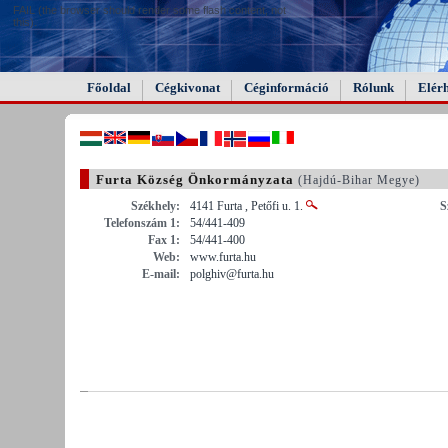
FAIL (the browser should render some flash content, not
this).
Főoldal
Cégkivonat
Céginformáció
Rólunk
Elér
Furta Község Önkormányzata
(Hajdú-Bihar Megye)
Székhely:
4141 Furta , Petőfi u. 1.
S
Telefonszám 1:
54/441-409
Fax 1:
54/441-400
Web:
www.furta.hu
E-mail:
polghiv@furta.hu