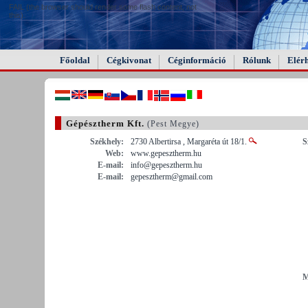
FAIL (the browser should render some flash content, not
this).
Főoldal
Cégkivonat
Céginformáció
Rólunk
Elér
Gépésztherm Kft.
(Pest Megye)
Székhely:
2730 Albertirsa , Margaréta út 18/1.
S
Web:
www.gepesztherm.hu
E-mail:
info@gepesztherm.hu
E-mail:
gepesztherm@gmail.com
M