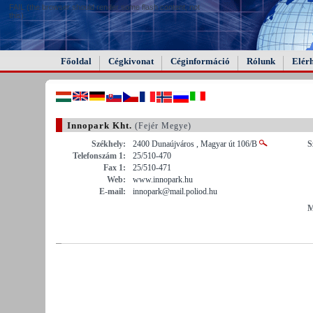
FAIL (the browser should render some flash content, not
this).
Főoldal
Cégkivonat
Céginformáció
Rólunk
Elér
Innopark Kht.
(Fejér Megye)
Székhely:
2400 Dunaújváros , Magyar út 106/B
S
Telefonszám 1:
25/510-470
Fax 1:
25/510-471
Web:
www.innopark.hu
E-mail:
innopark@mail.poliod.hu
M