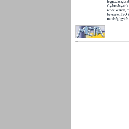
leggazdaságosab
Gyártmányaink k
rendelkeznek, m
bevezetett ISO 
minőségügyi és k