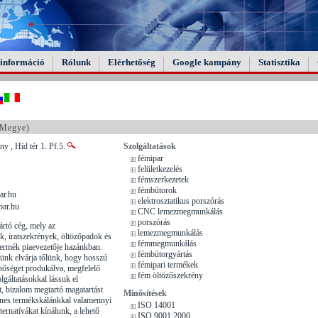
információ
Rólunk
Elérhetőség
Google kampány
Statisztika
 Megye)
y , Híd tér 1. Pf.5.
Szolgáltatások
fémipar
felületkezelés
fémszerkezetek
fémbútorok
ar.hu
elektrosztatikus porszórás
ar.hu
CNC lemezmegmunkálás
porszórás
rtó cég, mely az
lemezmegmunkálás
k, iratszekrények, öltözőpadok és
fémmegmunkálás
ermék piaevezetője hazánkban.
fémbútorgyártás
yünk elvárja tőlünk, hogy hosszú
fémipari termékek
nőséget produkálva, megfelelő
fém öltözőszekrény
olgáltatásokkal lássuk el
, bizalom megtartó magatartást
Minősítések
ínes termékskálánkkal valamennyi
ISO 14001
ernatívákat kínálunk, a lehető
ISO 9001:2000