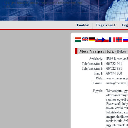
FAIL (the browser should render some flash content, not
this).
Főoldal
Cégkivonat
Cég
Meta Vasipari Kft.
(Békés
Székhely:
5516 Körösladán
Telefonszám 1:
66/522-941
Telefonszám 2:
66/522-831
Fax 1:
66/474-800
Web:
www.metavasip
E-mail:
meta@metavasip
Egyéb:
Társaságunk gyá
öltözőszekrénye
számos egyedi t
Piacvezetői hel
távon kiváló mi
feltételekkel, sz
megrendelőinket
tanúsítsunk. Sz
ügyfelünknek alt