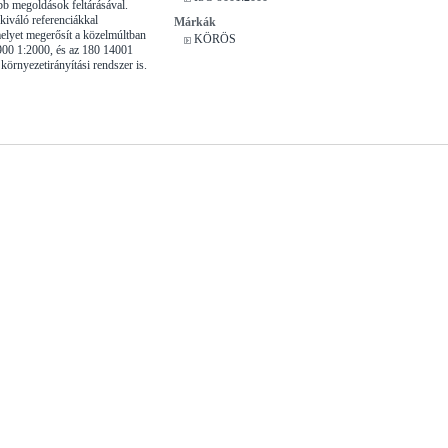
b megoldások feltárásával.
iváló referenciákkal
Márkák
elyet megerősít a közelmúltban
KÖRÖS
900 1:2000, és az 180 14001
örnyezetirányítási rendszer is.