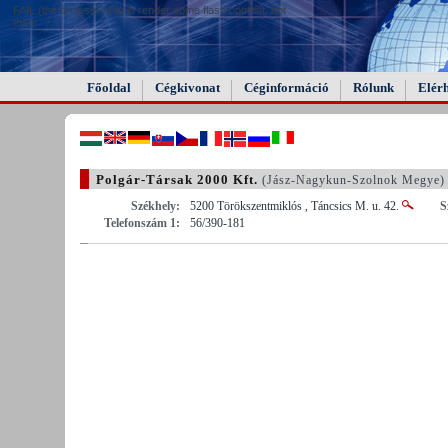
FAIL (the browser should render some flash content, not
this).
Főoldal
Cégkivonat
Céginformáció
Rólunk
Elér
Polgár-Társak 2000 Kft.
(Jász-Nagykun-Szolnok Megye)
Székhely:
5200 Törökszentmiklós , Táncsics M. u. 42.
S
Telefonszám 1:
56/390-181