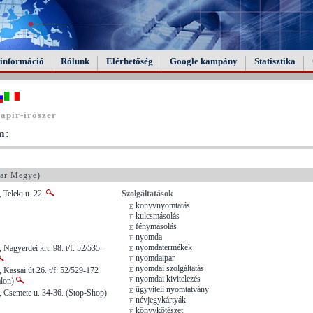
információ
Rólunk
Elérhetőség
Google kampány
Statisztika
apír-írószer
m:
ar Megye)
 Teleki u. 22.
Szolgáltatások
könyvnyomtatás
kulcsmásolás
fénymásolás
nyomda
nyomdatermékek
Nagyerdei krt. 98. t/f: 52/535-
nyomdaipar
nyomdai szolgáltatás
 Kassai út 26. t/f: 52/529-172
nyomdai kivitelezés
alon)
ügyviteli nyomtatvány
, Csemete u. 34-36. (Stop-Shop)
névjegykártyák
könyvkötészet