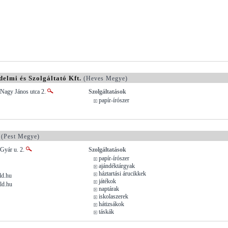
mi és Szolgáltató Kft.
(Heves Megye)
 Nagy János utca 2.
Szolgáltatások
papír-írószer
(Pest Megye)
 Gyár u. 2.
Szolgáltatások
papír-írószer
ajándéktárgyak
háztartási árucikkek
d.hu
játékok
ld.hu
naptárak
iskolaszerek
hátizsákok
táskák