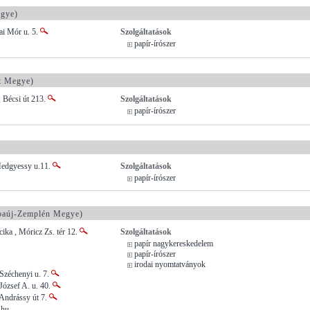
gye)
ai Mór u. 5.
Szolgáltatások
papír-írószer
t Megye)
 Bécsi út 213.
Szolgáltatások
papír-írószer
Medgyessy u.11.
Szolgáltatások
papír-írószer
aúj-Zemplén Megye)
ika , Móricz Zs. tér 12.
Szolgáltatások
papír nagykereskedelem
papír-írószer
irodai nyomtatványok
Széchenyi u. 7.
József A. u. 40.
 Andrássy út 7.
.hu