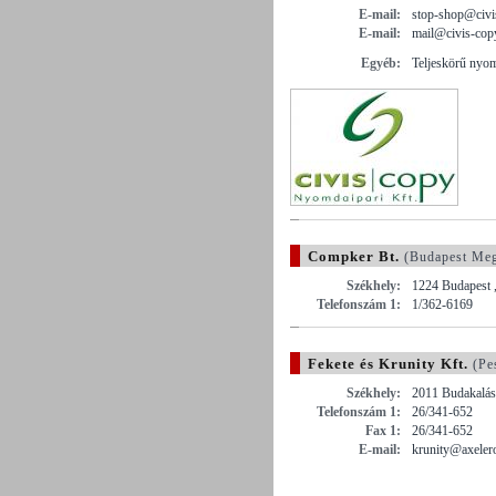
E-mail:
stop-shop@civi
E-mail:
mail@civis-cop
Egyéb:
Teljeskörű nyom
Compker Bt.
(Budapest Me
Székhely:
1224 Budapest 
Telefonszám 1:
1/362-6169
Fekete és Krunity Kft.
(Pe
Székhely:
2011 Budakalás
Telefonszám 1:
26/341-652
Fax 1:
26/341-652
E-mail:
krunity@axeler