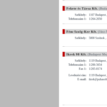
Fekete és Társa Kft.
(Buda
Székhely:
1107 Budapest ,
Telefonszám 1:
1/264-2050
Fém-Szolg-Ker Kft.
(Jász-
Székhely:
5000 Szolnok , 
Ikrek 98 Kft.
(Budapest Me
Székhely:
1119 Budapest ,
Telefonszám 1:
1/206-5654
Fax 1:
1/205-8174
Levelezési cím:
1119 Budapest ,
E-mail:
ikrek@puhasoft