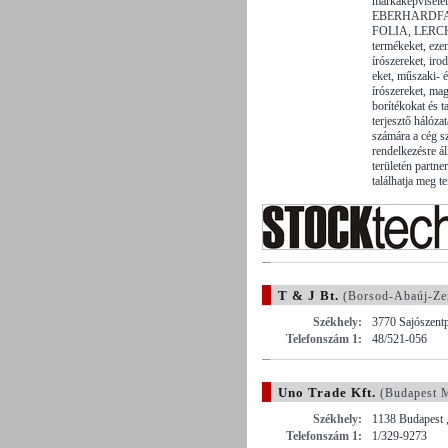
márkaképvisel
EBERHARDFA
FOLIA, LERC
termékeket, eze
írószereket, irod
eket, műszaki- é
írószereket, ma
borítékokat és t
terjesztő hálóza
számára a cég 
rendelkezésre ál
területén partne
találhatja meg t
T & J Bt.
(Borsod-Abaúj-Ze
Székhely:
3770 Sajószentp
Telefonszám 1:
48/521-056
Uno Trade Kft.
(Budapest 
Székhely:
1138 Budapest 
Telefonszám 1:
1/329-9273