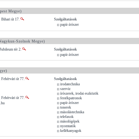
pest Megye)
 Bihari út 17.
Szolgáltatások
papír-írószer
Nagykun-Szolnok Megye)
Jubileum tér 2.
Szolgáltatások
papír-írószer
gye)
 Fehérvári út 77.
Szolgáltatások
irodatechnika
szerviz
írószerek, irodai eszközök
 Fehérvári út 77.
festékpatronok
papír-írószer
.hu
tonerek
másolástechnika
telefaxok
másológépek
nyomtatók
kellékanyagok