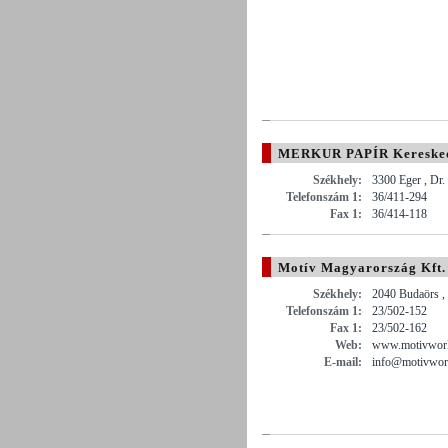
MERKUR PAPÍR Kereskedel
Székhely:
3300 Eger , Dr.
Telefonszám 1:
36/411-294
Fax 1:
36/414-118
Motív Magyarország Kft.
Székhely:
2040 Budaörs ,
Telefonszám 1:
23/502-152
Fax 1:
23/502-162
Web:
www.motivworl
E-mail:
info@motivwor