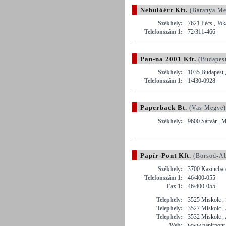
Nebulóért Kft.
(Baranya Me
Székhely:
7621 Pécs , Jók
Telefonszám 1:
72/311-466
Pan-na 2001 Kft.
(Budapes
Székhely:
1035 Budapest ,
Telefonszám 1:
1/430-0928
Paperback Bt.
(Vas Megye)
Székhely:
9600 Sárvár , 
Papír-Pont Kft.
(Borsod-Ab
Székhely:
3700 Kazincbarc
Telefonszám 1:
46/400-055
Fax 1:
46/400-055
Telephely:
3525 Miskolc , 
Telephely:
3527 Miskolc , 
Telephely:
3532 Miskolc ,
Web:
www.papirpont