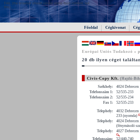
FAIL (the browser should render some flash content, not
this).
Főoldal
Cégkivonat
Cég
Európai Uniós Tudakozó « p
20 db ilyen céget találta
Civis-Copy Kft.
(Hajdú-Bih
Székhely:
4024 Debrecen ,
Telefonszám 1:
52/535-233
Telefonszám 2:
52/535-234
Fax 1:
52/535-233
Telephely:
4032 Debrecen , 
233 (nyomda)
Telephely:
4024 Debrecen ,
(fénymásoló sz
Telephely:
4027 Debrecen 
Telefonszám:
52/440-740