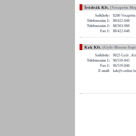
Íródeák Kft.
(Veszprém Me
Székhely:
8200 Veszprém 
Telefonszám 1:
88/422-048
Telefonszám 2:
88/563-960
Fax 1:
88/422-048
Kak Kft.
(Győr-Moson-Sopr
Székhely:
9025 Győr , Köz
Telefonszám 1:
96/519-845
Fax 1:
96/519-846
E-mail:
kak@t-online.h