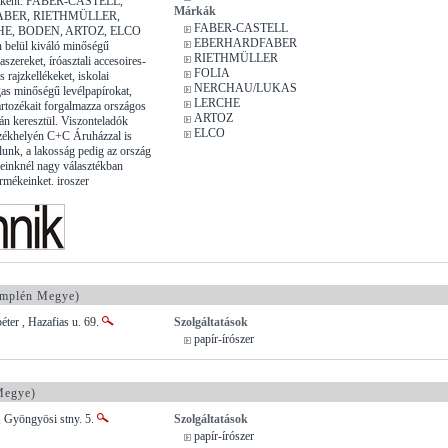
etként: FABER-CASTELL,
Márkák
BER, RIETHMÜLLER,
FABER-CASTELL
HE, BODEN, ARTOZ, ELCO
EBERHARDFABER
n belül kiváló minőségű
RIETHMÜLLER
aszereket, íróasztali accesoires-
FOLIA
s rajzkellékeket, iskolai
NERCHAU/LUKAS
gas minőségű levélpapírokat,
LERCHE
artozékait forgalmazza országos
ARTOZ
tán keresztül. Viszonteladók
ELCO
székhelyén C+C Áruházzal is
lunk, a lakosság pedig az ország
reinknél nagy választékban
ermékeinket. iroszer
mplén Megye)
éter , Hazafias u. 69.
Szolgáltatások
papír-írószer
Megye)
, Gyöngyösi stny. 5.
Szolgáltatások
papír-írószer