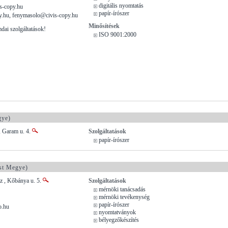
digitális nyomtatás
s-copy.hu
papír-írószer
y.hu, fenymasolo@civis-copy.hu
Minősítések
dai szolgáltatások!
ISO 9001:2000
gye)
, Garam u. 4.
Szolgáltatások
papír-írószer
st Megye)
z , Kőbánya u. 5.
Szolgáltatások
mérnöki tanácsadás
mérnöki tevékenység
papír-írószer
o.hu
nyomtatványok
bélyegzőkészítés