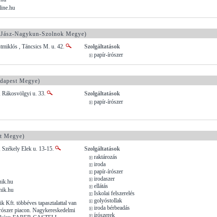
line.hu
Jász-Nagykun-Szolnok Megye)
miklós , Táncsics M. u. 42.
Szolgáltatások
papír-írószer
dapest Megye)
, Rákosvölgyi u. 33.
Szolgáltatások
papír-írószer
t Megye)
 Székely Elek u. 13-15.
Szolgáltatások
raktározás
iroda
papír-írószer
irodaszer
ik.hu
ellátás
nik.hu
Iskolai felszerelés
golyóstollak
Kft. többéves tapasztalattal van
iroda bérbeadás
írószer piacon. Nagykereskedelmi
írószerek