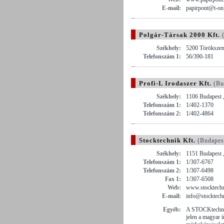
E-mail:
papirpont@t-on
Polgár-Társak 2000 Kft.
(
Székhely:
5200 Törökszent
Telefonszám 1:
56/390-181
Profi-L Irodaszer Kft.
(Bu
Székhely:
1106 Budapest 
Telefonszám 1:
1/402-1370
Telefonszám 2:
1/402-4864
Stocktechnik Kft.
(Budapes
Székhely:
1151 Budapest ,
Telefonszám 1:
1/307-6767
Telefonszám 2:
1/307-6498
Fax 1:
1/307-6508
Web:
www.stocktechn
E-mail:
info@stocktech
Egyéb:
A STOCKtechnik 
jelen a magyar 