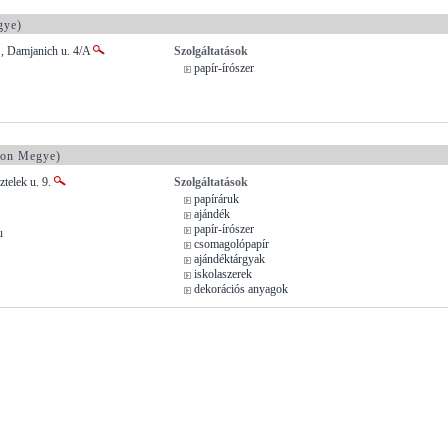
gye)
, Damjanich u. 4/A
Szolgáltatások
papír-írószer
on Megye)
telek u. 9.
Szolgáltatások
papíráruk
ajándék
papír-írószer
u
csomagolópapír
ajándéktárgyak
iskolaszerek
dekorációs anyagok