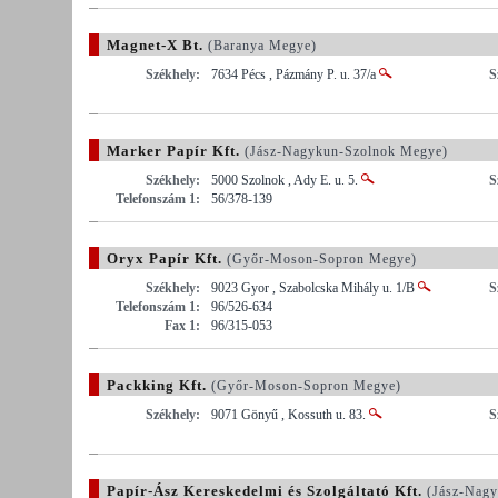
Magnet-X Bt.
(Baranya Megye)
Székhely:
7634 Pécs , Pázmány P. u. 37/a
S
Marker Papír Kft.
(Jász-Nagykun-Szolnok Megye)
Székhely:
5000 Szolnok , Ady E. u. 5.
S
Telefonszám 1:
56/378-139
Oryx Papír Kft.
(Győr-Moson-Sopron Megye)
Székhely:
9023 Gyor , Szabolcska Mihály u. 1/B
S
Telefonszám 1:
96/526-634
Fax 1:
96/315-053
Packking Kft.
(Győr-Moson-Sopron Megye)
Székhely:
9071 Gönyű , Kossuth u. 83.
S
Papír-Ász Kereskedelmi és Szolgáltató Kft.
(Jász-Nagy