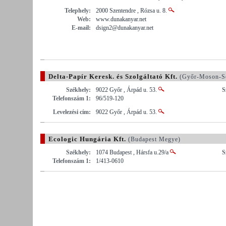
Telephely:
2000 Szentendre , Rózsa u. 8.
Web:
www.dunakanyar.net
E-mail:
dsign2@dunakanyar.net
Delta-Papír Keresk. és Szolgáltató Kft.
(Győr-Moson-S
Székhely:
9022 Győr , Árpád u. 53.
S
Telefonszám 1:
96/519-120
Levelezési cím:
9022 Győr , Árpád u. 53.
Ecologic Hungária Kft.
(Budapest Megye)
Székhely:
1074 Budapest , Hársfa u.29/a
S
Telefonszám 1:
1/413-0610