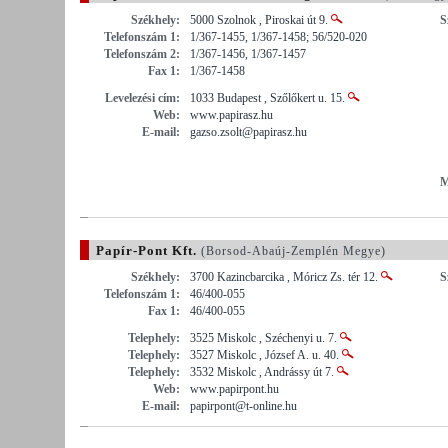
Székhely:
5000 Szolnok , Piroskai út 9.
S
Telefonszám 1:
1/367-1455, 1/367-1458; 56/520-020
Telefonszám 2:
1/367-1456, 1/367-1457
Fax 1:
1/367-1458
Levelezési cím:
1033 Budapest , Szőlőkert u. 15.
Web:
www.papirasz.hu
E-mail:
gazso.zsolt@papirasz.hu
M
Papír-Pont Kft.
(Borsod-Abaúj-Zemplén Megye)
Székhely:
3700 Kazincbarcika , Móricz Zs. tér 12.
S
Telefonszám 1:
46/400-055
Fax 1:
46/400-055
Telephely:
3525 Miskolc , Széchenyi u. 7.
Telephely:
3527 Miskolc , József A. u. 40.
Telephely:
3532 Miskolc , Andrássy út 7.
Web:
www.papirpont.hu
E-mail:
papirpont@t-online.hu