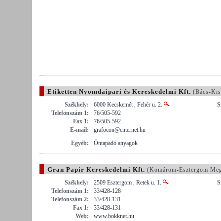
Etiketten Nyomdaipari és Kereskedelmi Kft.
(Bács-Ki
Székhely:
6000 Kecskemét , Fehér u. 2.
S
Telefonszám 1:
76/505-592
Fax 1:
76/505-592
E-mail:
grafocon@enternet.hu
Egyéb:
Öntapadó anyagok
Gran Papir Kereskedelmi Kft.
(Komárom-Esztergom Meg
Székhely:
2509 Esztergom , Retek u. 1.
S
Telefonszám 1:
33/428-128
Telefonszám 2:
33/428-131
Fax 1:
33/428-131
Web:
www.bokknet.hu