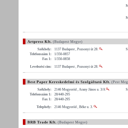
M
M
Artpress Kft.
(Budapest Megye)
Székhely:
1137 Budapest , Pozsonyi út 28.
S
Telefonszám 1:
1/350-0857
Fax 1:
1/350-0858
Levelezési cím:
1137 Budapest , Pozsonyi út 28.
Best Paper Kereskedelmi és Szolgáltató Kft.
(Pest Meg
Székhely:
2146 Mogyoród , Arany János u. 3/A
S
Telefonszám 1:
28/440-295
Fax 1:
28/440-295
Telephely:
2146 Mogyoród , Béke u. 3.
BRB Trade Kft.
(Budapest Megye)