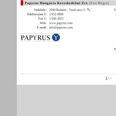
Papyrus Hungária Kereskedelmi Zrt.
(Pest Megye)
Székhely:
2040 Budaörs , Vasút utca 11.
S
Telefonszám 1:
1/452-9800
Fax 1:
1/340-3923
Web:
www.papyrus.com
E-mail:
info@papyrus.com
M
1
2
»