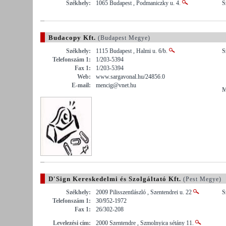
Székhely:
1065 Budapest , Podmaniczky u. 4.
S
Budacopy Kft.
(Budapest Megye)
Székhely:
1115 Budapest , Halmi u. 6/b.
S
Telefonszám 1:
1/203-5394
Fax 1:
1/203-5394
Web:
www.sargavonal.hu/24856.0
E-mail:
mencig@vnet.hu
M
D'Sign Kereskedelmi és Szolgáltató Kft.
(Pest Megye)
Székhely:
2009 Pilisszentlászló , Szentendrei u. 22
S
Telefonszám 1:
30/952-1972
Fax 1:
26/302-208
Levelezési cím:
2000 Szentendre , Szmolnyica sétány 11.