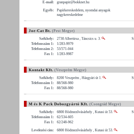
E-mail:
granpapir@bokknet.hu
Egyéb:
Papírkereskedelem, nyomdai anyagok
nagykereskedelme
Joe-Cat Bt.
(Pest Megye)
Székhely:
2730 Albertirsa , Táncsics u. 3.
S
Telefonszám 1:
1/283-9979
Telefonszám 2:
53/571-044
Fax 1:
1/283-9987
Kontakt Kft.
(Veszprém Megye)
Székhely:
8200 Veszprém , Házgyári út 1.
S
Telefonszám 1:
88/568-980
Fax 1:
88/568-980
M és K Pack Dobozgyártó Kft.
(Csongrád Megye)
Székhely:
6800 Hódmezővásárhely , Kutasi út 53.
S
Telefonszám 1:
62/534-605
Fax 1:
62/248-962
Levelezési cím:
6800 Hódmezővásárhely , Kutasi út 53.