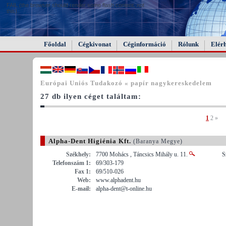
FAIL (the browser should render some flash content, not
this).
Főoldal
Cégkivonat
Céginformáció
Rólunk
Elér
Európai Uniós Tudakozó « papír nagykereskedelem
27 db ilyen céget találtam:
1
2
»
Alpha-Dent Higiénia Kft.
(Baranya Megye)
Székhely:
7700 Mohács , Táncsics Mihály u. 11.
S
Telefonszám 1:
69/303-179
Fax 1:
69/510-026
Web:
www.alphadent.hu
E-mail:
alpha-dent@t-online.hu