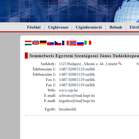
FAIL (the browser should render some flash content, not
this).
Főoldal
Cégkivonat
Céginformáció
Rólunk
Elér
Semmelweis Egyetem Szentágotai János Tudásközpon
Székhely:
1123 Budapest , Alkotás u. 44. 2.emelet
S
Telefonszám 1:
1/487-9200/1119 mellék
Telefonszám 2:
1/487-9200/1119 mellék
Fax 1:
1/487-9200/1119 mellék
Fax 2:
1/487-9200/1119 mellék
Web:
www.szjt.hu
E-mail:
schwarcz@mail.hupe.hu
E-mail:
hegeduse@mail.hupe.hu
Egyéb:
beszámolók